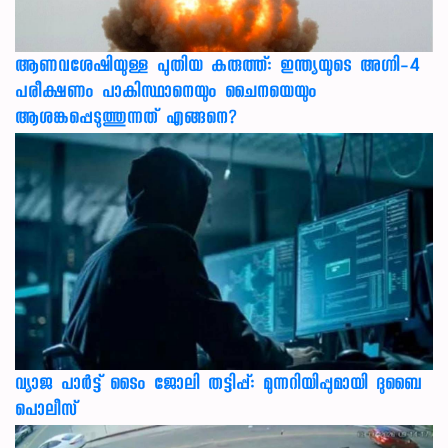
ആണവശേഷിയുള്ള പുതിയ കരുത്ത്: ഇന്ത്യയുടെ അഗ്നി-4
പരീക്ഷണം പാകിസ്ഥാനെയും ചൈനയെയും
ആശങ്കപ്പെടുത്തുന്നത് എങ്ങനെ?
വ്യാജ പാർട്ട് ടൈം ജോലി തട്ടിപ്പ്: മുന്നറിയിപ്പുമായി ദുബൈ
പൊലീസ്