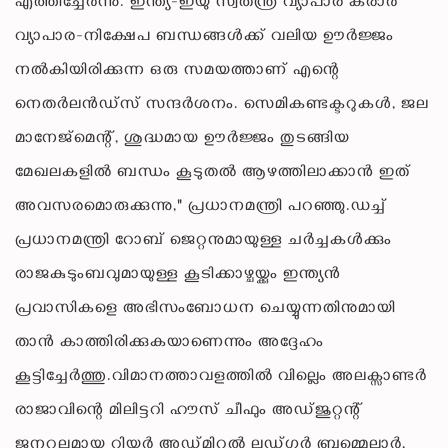
എത്തിച്ചേർന്നു. ഇന്ത്യ-ഇയു സ്വതന്ത്ര വ്യാപാര കരാർ
വ്യാപാര-നിക്ഷേപ ബന്ധങ്ങൾക്ക് വലിയ ഊർജ്ജം
നൽകിയിരിക്കുന്ന ഒരു സമയത്താണ് എന്റെ
നെതർലൻഡ്‌സ് സന്ദർശനം. സെമികണ്ടക്ടറുകൾ, ജല
മാനേജ്‌മെന്റ്, ശുദ്ധമായ ഊർജ്ജം തുടങ്ങിയ
മേഖലകളിൽ ബന്ധം കൂടുതൽ ആഴത്തിലാക്കാൻ ഇത്
അവസരമൊരുക്കുന്നു," പ്രധാനമന്ത്രി പറഞ്ഞു.ഡച്ച്
പ്രധാനമന്ത്രി റോബ് ജെറ്റനുമായുള്ള ചർച്ചകൾക്കും
രാജകുടുംബവുമായുള്ള കൂടിക്കാഴ്ചയ്ക്കും ഇന്ത്യൻ
പ്രവാസികളെ അഭിസംബോധന ചെയ്യുന്നതിനുമായി
താൻ കാത്തിരിക്കുകയാണെന്നും അദ്ദേഹം
കൂട്ടിച്ചേർത്തു.വിമാനത്താവളത്തിൽ വില്ലെം അലക്സാണ്ടർ
രാജാവിന്റെ മിലിട്ടറി ഹൗസ് ചീഫും അഡ്ജുറ്റന്റ്
ജനറലുമായ റിയർ അഡ്മിറൽ ലഡ്ഗർ ബ്രമ്മെലാർ,