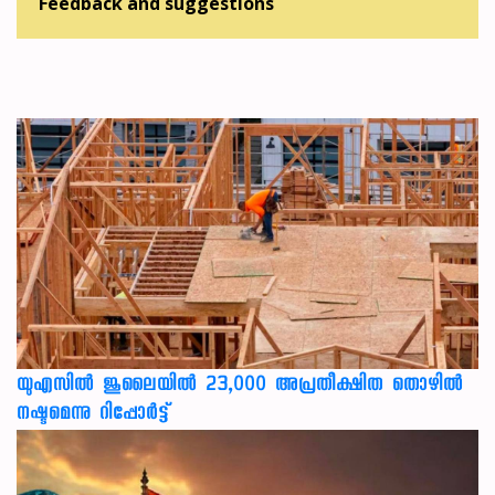
Feedback and suggestions
യുഎസില്‍ ജൂലൈയില്‍ 23,000 അപ്രതീക്ഷിത തൊഴില്‍
നഷ്ടമെന്നു റിപ്പോര്‍ട്ട്