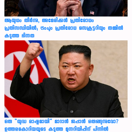
ആയുധം തീർന്നു, അമേരിക്കൻ പ്രതിരോധം
പ്രതിസന്ധിയിൽ; ട്രംപും പ്രതിരോധ സെക്രട്ടറിയും തമ്മിൽ
കടുത്ത ഭിന്നത
ഒരു “യുദ്ധ രാഷ്ട്രമായി” മാറാൻ ജപ്പാൻ ഒരുങ്ങുന്നുവോ?
ഉത്തരകൊറിയയുടെ കടുത്ത മുന്നറിയിപ്പിന് പിന്നിൽ