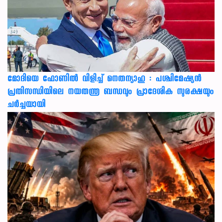
മോദിയെ ഫോണിൽ വിളിച്ച് നെതന്യാഹു : പശ്ചിമേഷ്യൻ
പ്രതിസന്ധിയിലെ നയതന്ത്ര ബന്ധവും പ്രാദേശിക സുരക്ഷയും
ചർച്ചയായി