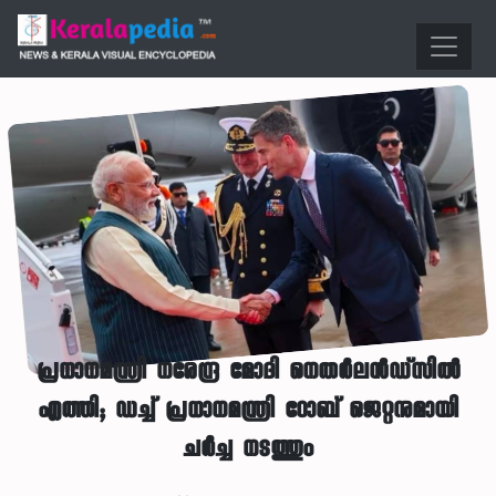
പ്രധാനമന്ത്രി നരേന്ദ്ര മോദി നെതർലൻഡ്‌സിൽ
എത്തി; ഡച്ച് പ്രധാനമന്ത്രി റോബ് ജെറ്റനുമായി
ചർച്ച നടത്തും