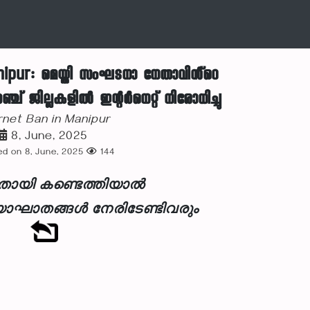
nipur: മെയ്തി സംഘടനാ നേതാവിൻ്റെ
അഞ്ച് ജില്ലകളിൽ ഇന്റർനെറ്റ് നിരോധിച്ചു
rnet Ban in Manipur
8, June, 2025
d on 8, June, 2025
144
നതായി കണ്ടെത്തിയാൽ
ാഘാതങ്ങൾ നേരിടേണ്ടിവരും