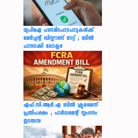
യുപിഐ പണമിടപാടപാടുകൾക്ക്
മെർച്ചന്റ് ഡിസ്കൗണ്ട് റേറ്റ് ; ബിൽ
പാസാക്കി ലോക്സഭ
എഫ്.സി.ആർ.എ ബിൽ ക്രൂരമെന്ന്
പ്രതിപക്ഷം ; പാർലമെന്റ് സ്തംഭനം
തുടരുന്നു