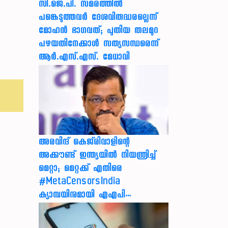
സി.ജെ.പി. സമരത്തിൽ
പങ്കെടുത്തവർ ദേശവിരുദ്ധരല്ലെന്ന്
മോഹൻ ഭാഗവത്; പുതിയ തലമുറ
പഴയതിനേക്കാൾ സത്യസന്ധരെന്ന്
ആർ.എസ്.എസ്. മേധാവി
അരവിന്ദ് കെജ്‌രിവാളിന്റെ
അക്കൗണ്ട് ഇന്ത്യയിൽ നിയന്ത്രിച്ച്
മെറ്റാ; മെറ്റക്ക് എതിരെ
#MetaCensorsIndia
ക്യാമ്പയിനുമായി എഎപി…