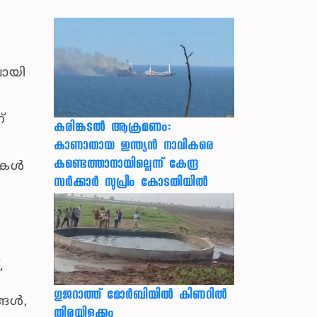
ലായി
്
കരിങ്കടൽ ആക്രമണം:
കാണാതായ ഇന്ത്യൻ നാവികരെ
കണ്ടെത്താനായില്ലെന്ന് കേന്ദ്ര
ോകൾ
സർക്കാർ സുപ്രീം കോടതിയിൽ
,
ഗുജറാത്ത് മോർബിയിൽ കിണറിൽ
്ങൾ,
തിരയിളക്കം