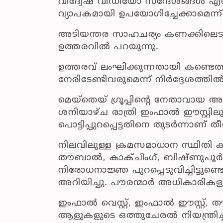
വിദ്വേഷ വീഡിയോ സന്ദേശങ്ങൾ എന്ന
വ്യാപകമായി ഉപയോഗിച്ചേക്കാമെന്ന
അടിയന്തര സാഹചര്യം കണക്കിലെടുത്
ഉത്തരവിൽ പറയുന്നു.
ഉത്തരവ് ലംഘിക്കുന്നതായി കണ്ട
നേരിടേണ്ടിവരുമെന്ന് നിർദ്ദേശത്തിൽ മ
മെയ്‌തെയ് ഗ്രൂപ്പിന്റെ നേതാവായ 
ശനിയാഴ്ച രാത്രി ഇംഫാൽ ഈസ്റ്റില
പൊട്ടിപ്പുറപ്പെട്ടതിനെ തുടർന്നാണ് ത
നിലവിലുള്ള ക്രമസമാധാന സ്ഥിതി കണ
തൗബാൽ, കാക്ചിംഗ്, ബിഷ്ണുപൂർ എന്
നിരോധനാജ്ഞ പുറപ്പെടുവിച്ചിട്ടുണ്
അറിയിച്ചു. പൗരന്മാർ അധികാരികളുമാ
ഇംഫാൽ വെസ്റ്റ്, ഇംഫാൽ ഈസ്റ്റ
ആളുകളുടെ ഒത്തുചേരൽ നിയന്ത്രിച