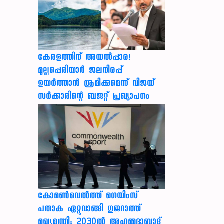
കേരളത്തിന് അ‌യൽപ്പാര!
മുല്ലപ്പെരിയാർ ജലനിരപ്പ്
ഉയർത്താൻ ശ്രമിക്കുമെന്ന് വിജയ്
സർക്കാരിന്റെ ബജറ്റ് പ്രഖ്യാപനം
കോമൺവെൽത്ത് ഗെയിംസ്
പതാക ഏറ്റുവാങ്ങി ഗുജറാത്ത്
മുഖ്യമന്ത്രി; 2030ൽ അഹമ്മദാബാദ്