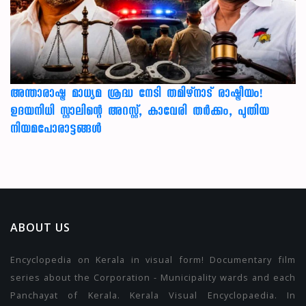
അന്താരാഷ്ട്ര മാധ്യമ ശ്രദ്ധ നേടി തമിഴ്‌നാട് രാഷ്ട്രീയം!
ഉദയനിധി സ്റ്റാലിന്റെ അറസ്റ്റ്, കാവേരി തർക്കം, പുതിയ
നിയമപോരാട്ടങ്ങൾ
ABOUT US
Encyclopedia on Kerala in visual form! Documentary film
series about the Corporation - Municipality wards and each
Panchayat of Kerala. Kerala Visual Encyclopaedia. In