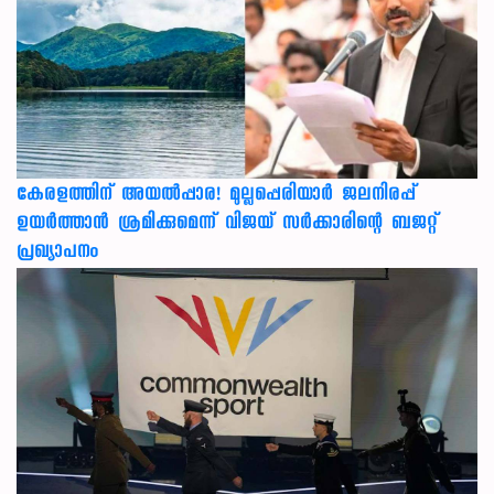
കേരളത്തിന് അ‌യൽപ്പാര! മുല്ലപ്പെരിയാർ ജലനിരപ്പ്
ഉയർത്താൻ ശ്രമിക്കുമെന്ന് വിജയ് സർക്കാരിന്റെ ബജറ്റ്
പ്രഖ്യാപനം