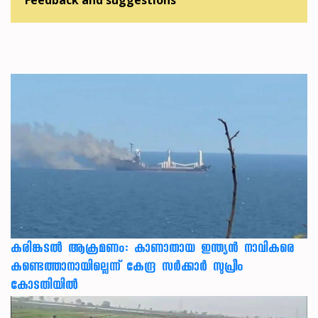
Feedback and suggestions
കരിങ്കടൽ ആക്രമണം: കാണാതായ ഇന്ത്യൻ നാവികരെ
കണ്ടെത്താനായില്ലെന്ന് കേന്ദ്ര സർക്കാർ സുപ്രീം
കോടതിയിൽ