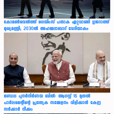
കോമൺവെൽത്ത് ഗെയിംസ് പതാക ഏറ്റുവാങ്ങി ഗുജറാത്ത്
മുഖ്യമന്ത്രി; 2030ൽ അഹമ്മദാബാദ് വേദിയാകും
മണ്ഡല പുനർനിർണയ ബിൽ: ആഗസ്റ്റ് 16 മുതൽ
പാർലമെന്റിന്റെ പ്രത്യേക സമ്മേളനം വിളിക്കാൻ കേന്ദ്ര
സർക്കാർ നീക്കം