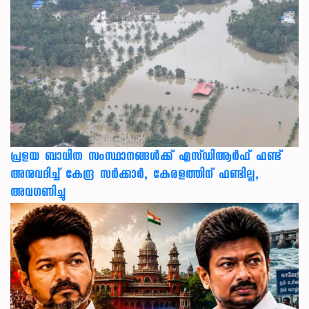
പ്രളയ ബാധിത സംസ്ഥാനങ്ങൾക്ക് എസ്ഡിആർഫ് ഫണ്ട്
അനുവദിച്ച് കേന്ദ്ര സര്‍ക്കാര്‍, കേരളത്തിന് ഫണ്ടില്ല,
അവഗണിച്ചു