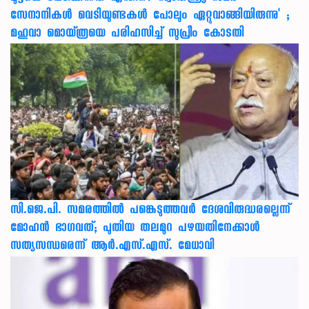
സേനാനികൾ വെടിയുണ്ടകൾ പോലും ഏറ്റുവാങ്ങിയിരുന്നു' ;
മഹുവാ മൊയ്ത്രയെ പരിഹസിച്ച് സുപ്രീം കോടതി
സി.ജെ.പി. സമരത്തിൽ പങ്കെടുത്തവർ ദേശവിരുദ്ധരല്ലെന്ന്
മോഹൻ ഭാഗവത്; പുതിയ തലമുറ പഴയതിനേക്കാൾ
സത്യസന്ധരെന്ന് ആർ.എസ്.എസ്. മേധാവി