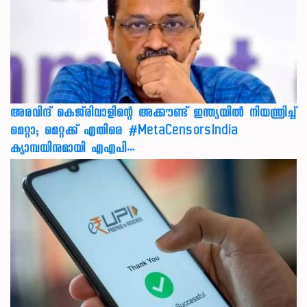
അരവിന്ദ് കെജ്‌രിവാളിന്റെ അക്കൗണ്ട് ഇന്ത്യയിൽ നിയന്ത്രിച്ച്
മെറ്റാ; മെറ്റക്ക് എതിരെ #MetaCensorsIndia
ക്യാമ്പയിനുമായി എഎപി…