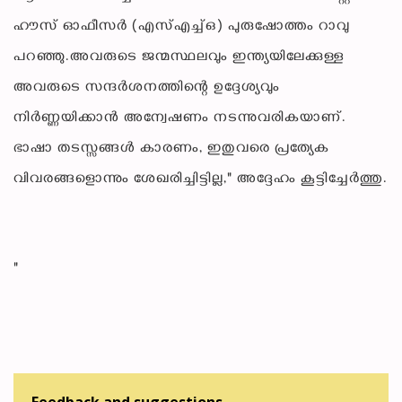
ഹൗസ് ഓഫീസർ (എസ്എച്ച്ഒ) പുരുഷോത്തം റാവു
പറഞ്ഞു.അവരുടെ ജന്മസ്ഥലവും ഇന്ത്യയിലേക്കുള്ള
അവരുടെ സന്ദർശനത്തിന്റെ ഉദ്ദേശ്യവും
നിർണ്ണയിക്കാൻ അന്വേഷണം നടന്നുവരികയാണ്.
ഭാഷാ തടസ്സങ്ങൾ കാരണം, ഇതുവരെ പ്രത്യേക
വിവരങ്ങളൊന്നും ശേഖരിച്ചിട്ടില്ല," അദ്ദേഹം കൂട്ടിച്ചേർത്തു.
"