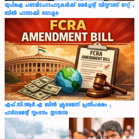
യുപിഐ പണമിടപാടപാടുകൾക്ക് മെർച്ചന്റ് ഡിസ്കൗണ്ട് റേറ്റ് ;
ബിൽ പാസാക്കി ലോക്സഭ
എഫ്.സി.ആർ.എ ബിൽ ക്രൂരമെന്ന് പ്രതിപക്ഷം ;
പാർലമെന്റ് സ്തംഭനം തുടരുന്നു