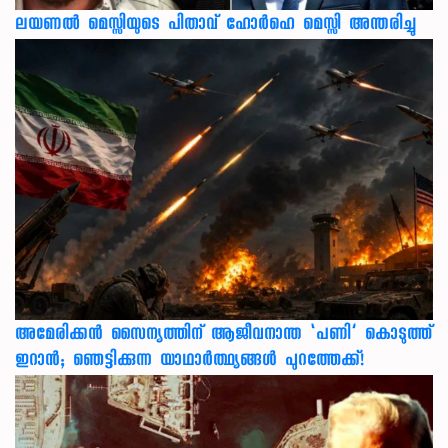
ലയണൽ മെസ്സിയുടെ പിതാവ് ഹോർഹെ മെസ്സി അന്തരിച്ചു
അമേരിക്കൻ സൈന്യത്തിന് ആജീവനാന്ത ‘പണി’ കൊടുത്ത്
ഇറാൻ; ഞെട്ടിക്കുന്ന യാഥാർത്ഥ്യങ്ങൾ പുറത്തേക്ക്!