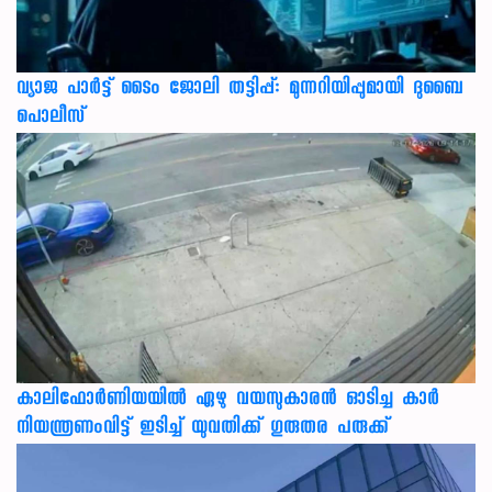
വ്യാജ പാർട്ട് ടൈം ജോലി തട്ടിപ്പ്: മുന്നറിയിപ്പുമായി ദുബൈ
പൊലീസ്
കാലിഫോര്‍ണിയയില്‍ ഏഴു വയസുകാരന്‍ ഓടിച്ച കാര്‍
നിയന്ത്രണംവിട്ട് ഇടിച്ച് യുവതിക്ക് ഗുരുതര പരുക്ക്