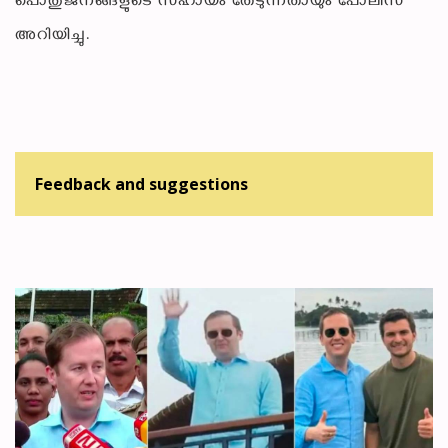
പൊതുജനങ്ങളുടെ സഹായം തേടുന്നതായും പോലീസ്
അറിയിച്ചു.
Feedback and suggestions