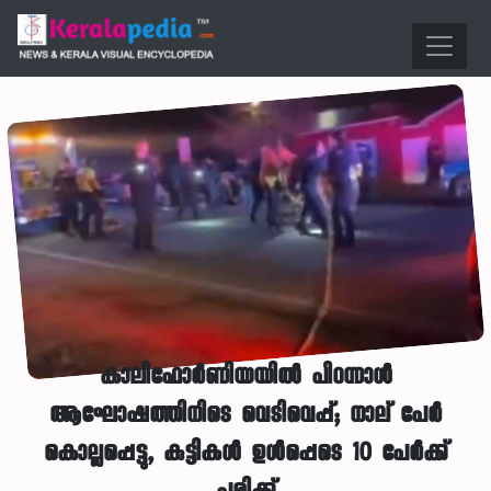
കാലിഫോർണിയയിൽ പിറന്നാൾ
ആഘോഷത്തിനിടെ വെടിവെപ്പ്; നാല് പേർ
കൊല്ലപ്പെട്ടു, കുട്ടികൾ ഉൾപ്പെടെ 10 പേർക്ക്