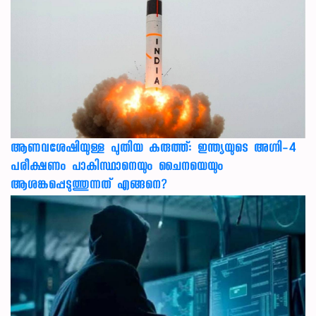
ആണവശേഷിയുള്ള പുതിയ കരുത്ത്: ഇന്ത്യയുടെ അഗ്നി-4
പരീക്ഷണം പാകിസ്ഥാനെയും ചൈനയെയും
ആശങ്കപ്പെടുത്തുന്നത് എങ്ങനെ?