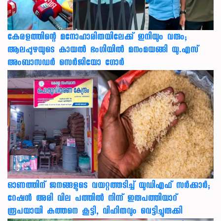
കേരളത്തിന്റെ മനോഹാരിതയിലേക്ക് ഇനിയും വരും;
ആലപ്പുഴയുടെ കായൽ ഭംഗിയിൽ മനംമയങ്ങി യു.എസ്
അംബാസഡർ സെർജിയോ ഗോർ
ഓണത്തിന് ജനങ്ങളുടെ വയറ്റത്തടിച്ച് യുഡിഎഫ് സർക്കാർ;
റേഷൻ അരി വില പത്തിൽ നിന്ന് ഇരുപത്തിയാറ്
രൂപയായി കുത്തനെ കൂട്ടി, വിഹിതവും വെട്ടിച്ചുരുക്കി