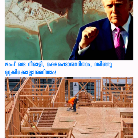
ട്രംപ് ഒരു നീരാളി, രക്ഷപ്പെടാനുമറിയാം, വരിഞ്ഞു
മുറുക്കിക്കൊല്ലാനുമറിയാം!