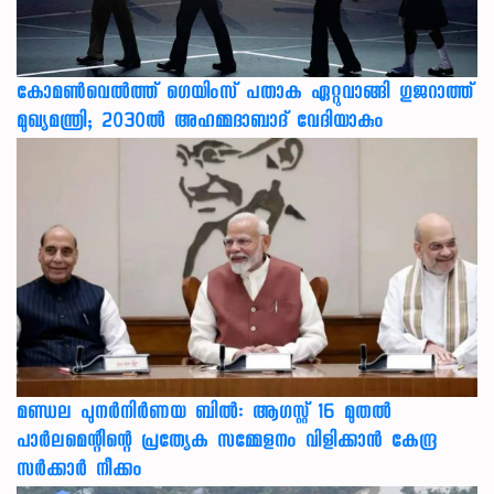
കോമൺവെൽത്ത് ഗെയിംസ് പതാക ഏറ്റുവാങ്ങി ഗുജറാത്ത്
മുഖ്യമന്ത്രി; 2030ൽ അഹമ്മദാബാദ് വേദിയാകും
മണ്ഡല പുനർനിർണയ ബിൽ: ആഗസ്റ്റ് 16 മുതൽ
പാർലമെന്റിന്റെ പ്രത്യേക സമ്മേളനം വിളിക്കാൻ കേന്ദ്ര
സർക്കാർ നീക്കം