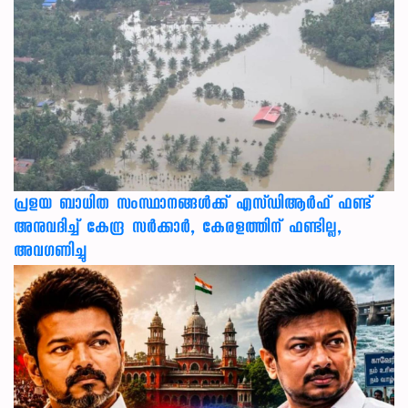
പ്രളയ ബാധിത സംസ്ഥാനങ്ങൾക്ക് എസ്ഡിആർഫ് ഫണ്ട്
അനുവദിച്ച് കേന്ദ്ര സര്‍ക്കാര്‍, കേരളത്തിന് ഫണ്ടില്ല,
അവഗണിച്ചു