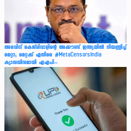
അരവിന്ദ് കെജ്‌രിവാളിന്റെ അക്കൗണ്ട് ഇന്ത്യയിൽ നിയന്ത്രിച്ച്
മെറ്റാ; മെറ്റക്ക് എതിരെ #MetaCensorsIndia
ക്യാമ്പയിനുമായി എഎപി…