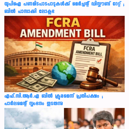
യുപിഐ പണമിടപാടപാടുകൾക്ക് മെർച്ചന്റ് ഡിസ്കൗണ്ട് റേറ്റ് ;
ബിൽ പാസാക്കി ലോക്സഭ
എഫ്.സി.ആർ.എ ബിൽ ക്രൂരമെന്ന് പ്രതിപക്ഷം ;
പാർലമെന്റ് സ്തംഭനം തുടരുന്നു