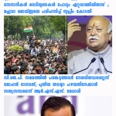
സേനാനികൾ വെടിയുണ്ടകൾ പോലും ഏറ്റുവാങ്ങിയിരുന്നു' ;
മഹുവാ മൊയ്ത്രയെ പരിഹസിച്ച് സുപ്രീം കോടതി
സി.ജെ.പി. സമരത്തിൽ പങ്കെടുത്തവർ ദേശവിരുദ്ധരല്ലെന്ന്
മോഹൻ ഭാഗവത്; പുതിയ തലമുറ പഴയതിനേക്കാൾ
സത്യസന്ധരെന്ന് ആർ.എസ്.എസ്. മേധാവി