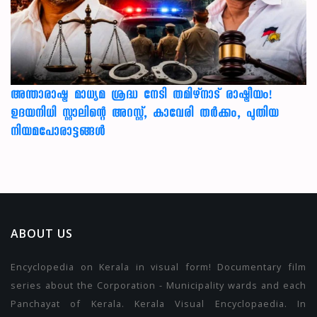
അന്താരാഷ്ട്ര മാധ്യമ ശ്രദ്ധ നേടി തമിഴ്‌നാട് രാഷ്ട്രീയം!
ഉദയനിധി സ്റ്റാലിന്റെ അറസ്റ്റ്, കാവേരി തർക്കം, പുതിയ
നിയമപോരാട്ടങ്ങൾ
ABOUT US
Encyclopedia on Kerala in visual form! Documentary film
series about the Corporation - Municipality wards and each
Panchayat of Kerala. Kerala Visual Encyclopaedia. In