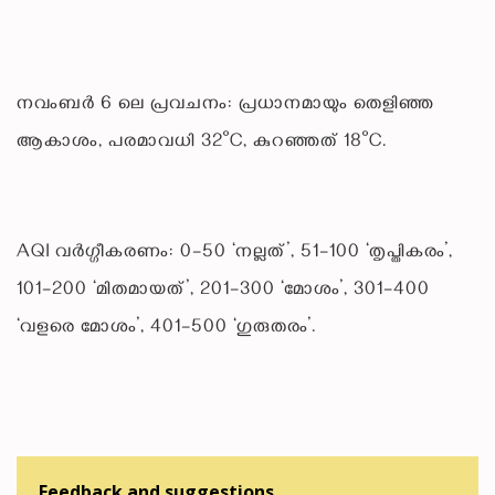
നവംബർ 6 ലെ പ്രവചനം: പ്രധാനമായും തെളിഞ്ഞ
ആകാശം, പരമാവധി 32°C, കുറഞ്ഞത് 18°C.
AQI വർഗ്ഗീകരണം: 0–50 ‘നല്ലത്’, 51–100 ‘തൃപ്തികരം’,
101–200 ‘മിതമായത്’, 201–300 ‘മോശം’, 301–400
‘വളരെ മോശം’, 401–500 ‘ഗുരുതരം’.
Feedback and suggestions