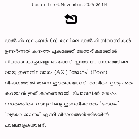
Updated on 6, November, 2025
114
ഡൽഹി: നവംബർ 6ന് രാവിലെ ഡൽഹി നിവാസികൾ
ഉണർന്നത് കനത്ത പുകമഞ്ഞ് അന്തരീക്ഷത്തിൽ
നിറഞ്ഞ കാഴ്ചകളോടെയാണ്. ഇതോടെ നഗരത്തിലെ
വായു ഗുണനിലവാരം (AQI) “മോശം” (Poor)
വിഭാഗത്തിൽ തന്നെ തുടരുകയാണ്. രാവിലെ ദൃശ്യപരത
കുറയാൻ ഇത് കാരണമായി. ദീപാവലിക്ക് ശേഷം
നഗരത്തിലെ വായുവിന്റെ ഗുണനിലവാരം “മോശം”,
“വളരെ മോശം” എന്നീ വിഭാഗങ്ങൾക്കിടയിൽ
ചാഞ്ചാടുകയാണ്.