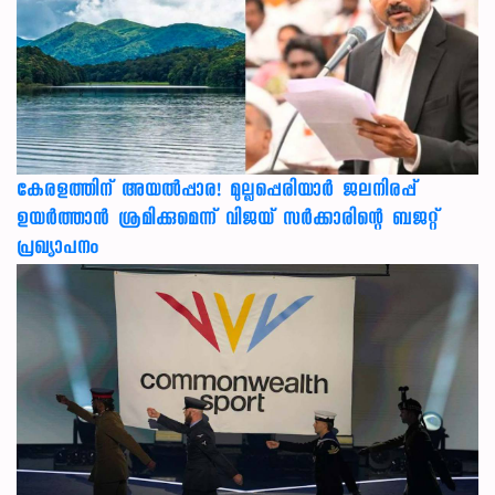
കേരളത്തിന് അ‌യൽപ്പാര! മുല്ലപ്പെരിയാർ ജലനിരപ്പ്
ഉയർത്താൻ ശ്രമിക്കുമെന്ന് വിജയ് സർക്കാരിന്റെ ബജറ്റ്
പ്രഖ്യാപനം