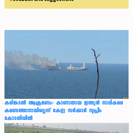
കരിങ്കടൽ ആക്രമണം: കാണാതായ ഇന്ത്യൻ നാവികരെ
കണ്ടെത്താനായില്ലെന്ന് കേന്ദ്ര സർക്കാർ സുപ്രീം
കോടതിയിൽ