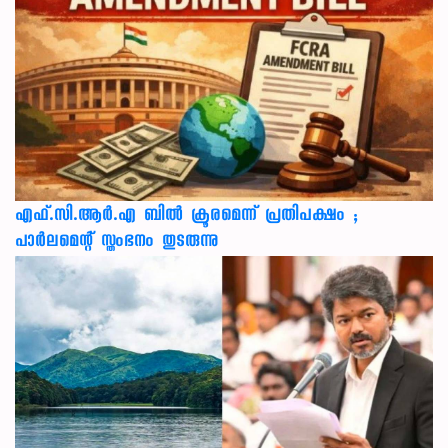
എഫ്.സി.ആർ.എ ബിൽ ക്രൂരമെന്ന് പ്രതിപക്ഷം ;
പാർലമെന്റ് സ്തംഭനം തുടരുന്നു