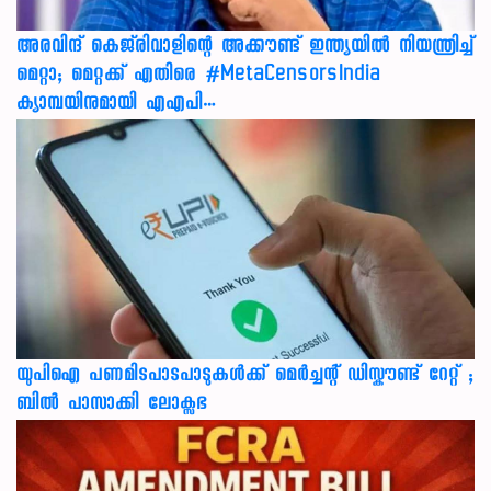
അരവിന്ദ് കെജ്‌രിവാളിന്റെ അക്കൗണ്ട് ഇന്ത്യയിൽ നിയന്ത്രിച്ച്
മെറ്റാ; മെറ്റക്ക് എതിരെ #MetaCensorsIndia
ക്യാമ്പയിനുമായി എഎപി…
യുപിഐ പണമിടപാടപാടുകൾക്ക് മെർച്ചന്റ് ഡിസ്കൗണ്ട് റേറ്റ് ;
ബിൽ പാസാക്കി ലോക്സഭ