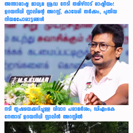
അന്താരാഷ്ട്ര മാധ്യമ ശ്രദ്ധ നേടി തമിഴ്‌നാട് രാഷ്ട്രീയം!
ഉദയനിധി സ്റ്റാലിന്റെ അറസ്റ്റ്, കാവേരി തർക്കം, പുതിയ
നിയമപോരാട്ടങ്ങൾ
നടി തൃഷയെക്കുറിച്ചുള്ള വിവാദ പരാമർശം; ഡിഎംകെ
നേതാവ് ഉദയനിധി സ്റ്റാലിൻ അറസ്റ്റിൽ