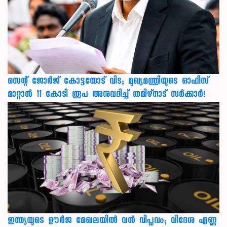
സെന്റ് ജോർജ് കോട്ടയോട് വിട; മുഖ്യമന്ത്രിയുടെ ഓഫീസ്
മാറ്റാൻ 11 കോടി രൂപ അനുവദിച്ച് തമിഴ്നാട് സർക്കാർ!
ഇന്ത്യയുടെ ഊർജ മേഖലയിൽ വൻ വിപ്ലവം; വിദേശ എണ്ണ