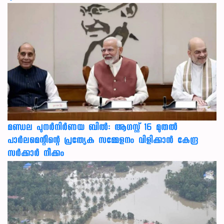
മണ്ഡല പുനർനിർണയ ബിൽ: ആഗസ്റ്റ് 16 മുതൽ
പാർലമെന്റിന്റെ പ്രത്യേക സമ്മേളനം വിളിക്കാൻ കേന്ദ്ര
സർക്കാർ നീക്കം