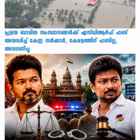
പ്രളയ ബാധിത സംസ്ഥാനങ്ങൾക്ക് എസ്ഡിആർഫ് ഫണ്ട്
അനുവദിച്ച് കേന്ദ്ര സര്‍ക്കാര്‍, കേരളത്തിന് ഫണ്ടില്ല,
അവഗണിച്ചു