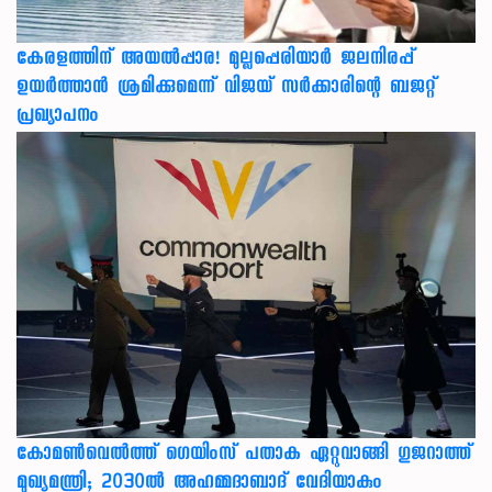
കേരളത്തിന് അ‌യൽപ്പാര! മുല്ലപ്പെരിയാർ ജലനിരപ്പ്
ഉയർത്താൻ ശ്രമിക്കുമെന്ന് വിജയ് സർക്കാരിന്റെ ബജറ്റ്
പ്രഖ്യാപനം
കോമൺവെൽത്ത് ഗെയിംസ് പതാക ഏറ്റുവാങ്ങി ഗുജറാത്ത്
മുഖ്യമന്ത്രി; 2030ൽ അഹമ്മദാബാദ് വേദിയാകും