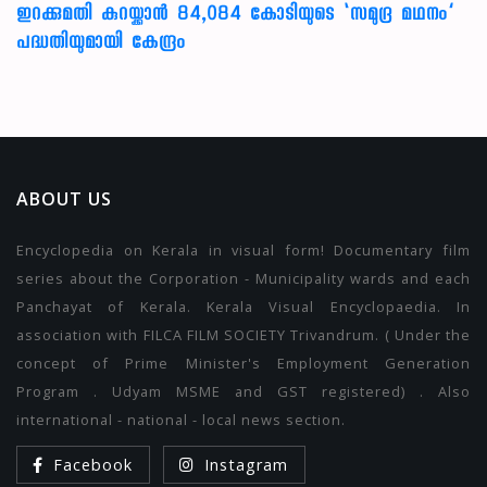
ഇറക്കുമതി കുറയ്ക്കാൻ 84,084 കോടിയുടെ ‘സമുദ്ര മഥനം’
പദ്ധതിയുമായി കേന്ദ്രം
ABOUT US
Encyclopedia on Kerala in visual form! Documentary film
series about the Corporation - Municipality wards and each
Panchayat of Kerala. Kerala Visual Encyclopaedia. In
association with FILCA FILM SOCIETY Trivandrum. ( Under the
concept of Prime Minister's Employment Generation
Program . Udyam MSME and GST registered) . Also
international - national - local news section.
Facebook
Instagram