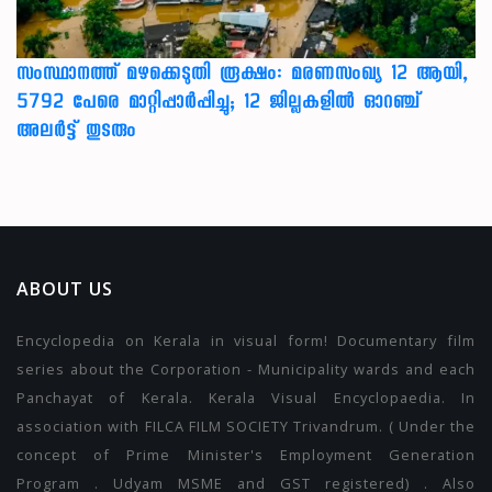
സംസ്ഥാനത്ത് മഴക്കെടുതി രൂക്ഷം: മരണസംഖ്യ 12 ആയി,
5792 പേരെ മാറ്റിപ്പാർപ്പിച്ചു; 12 ജില്ലകളിൽ ഓറഞ്ച്
അലർട്ട് തുടരും
ABOUT US
Encyclopedia on Kerala in visual form! Documentary film
series about the Corporation - Municipality wards and each
Panchayat of Kerala. Kerala Visual Encyclopaedia. In
association with FILCA FILM SOCIETY Trivandrum. ( Under the
concept of Prime Minister's Employment Generation
Program . Udyam MSME and GST registered) . Also