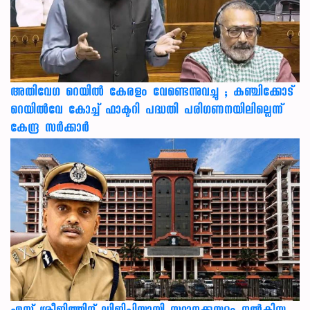
അതിവേഗ റെയിൽ കേരളം വേണ്ടെന്നുവച്ചു ; കഞ്ചിക്കോട്
റെയിൽവേ കോച്ച് ഫാക്ടറി പദ്ധതി പരിഗണനയിലില്ലെന്ന്
കേന്ദ്ര സർക്കാർ