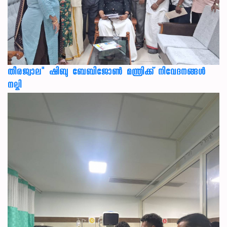
തീരജ്വാല" ഷിബു ബേബിജോൺ മന്ത്രിക്ക് നിവേദനങ്ങള്‍
നല്കി