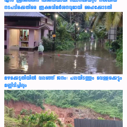
എസ് ശ്രീജിത്തിന് ഡിജിപിയായി സ്ഥാനക്കയറ്റം നൽകിയ
നടപടിക്കെതിരെ രൂക്ഷവിമർശനവുമായി ഹൈക്കോടതി
മഴക്കെടുതിയിൽ വലഞ്ഞ് ജനം: പലയിടത്തും വെള്ളക്കെട്ടും
മണ്ണിടിച്ചിലും