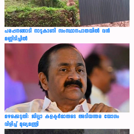
പരപ്പനങ്ങാടി നാടുകാണി സംസ്ഥാനപാതയില്‍ വന്‍
മണ്ണിടിച്ചില്‍
മഴക്കെടുതി: ജില്ലാ കളക്ടർമാരുടെ അടിയന്തര യോഗം
വിളിച്ച് മുഖ്യമന്ത്രി