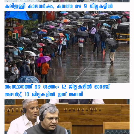
കലിതുള്ളി കാലവർഷം, കനത്ത മഴ 9 ജില്ലകളിൽ
സംസ്ഥാനത്ത് മഴ ശക്തം: 12 ജില്ലകളിൽ ഓറഞ്ച്
അലർട്ട്, 10 ജില്ലകളിൽ ഇന്ന് അവധി