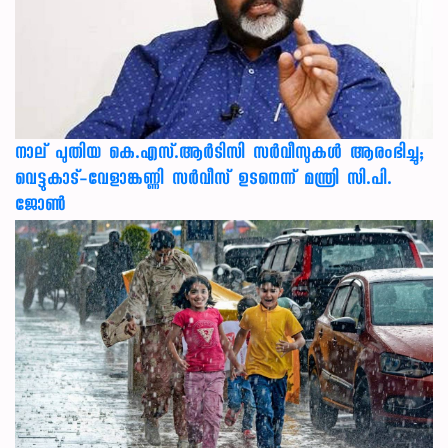
നാല് പുതിയ കെ.എസ്.ആർടിസി സർവീസുകൾ ആരംഭിച്ചു;
വെട്ടുകാട്-വേളാങ്കണ്ണി സർവീസ് ഉടനെന്ന് മന്ത്രി സി.പി.
ജോൺ