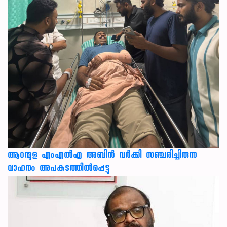
ആറന്മുള എംഎൽഎ അബിൻ വർക്കി സഞ്ചരിച്ചിരുന്ന
വാഹനം അപകടത്തിൽപ്പെട്ടു