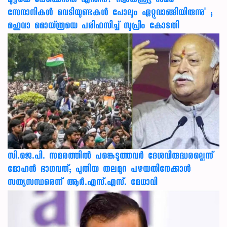
മുട്ടയെ പേടിക്കുന്നത് എന്തിന്? സ്വാതന്ത്ര്യ സമര
സേനാനികൾ വെടിയുണ്ടകൾ പോലും ഏറ്റുവാങ്ങിയിരുന്നു' ;
മഹുവാ മൊയ്ത്രയെ പരിഹസിച്ച് സുപ്രീം കോടതി
സി.ജെ.പി. സമരത്തിൽ പങ്കെടുത്തവർ ദേശവിരുദ്ധരല്ലെന്ന്
മോഹൻ ഭാഗവത്; പുതിയ തലമുറ പഴയതിനേക്കാൾ
സത്യസന്ധരെന്ന് ആർ.എസ്.എസ്. മേധാവി