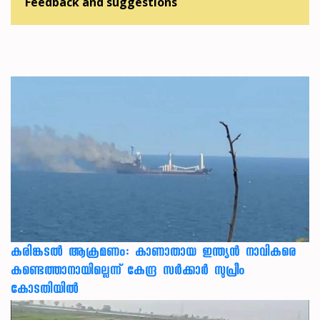
Feedback and suggestions
കരിങ്കടൽ ആക്രമണം: കാണാതായ ഇന്ത്യൻ നാവികരെ
കണ്ടെത്താനായില്ലെന്ന് കേന്ദ്ര സർക്കാർ സുപ്രീം
കോടതിയിൽ