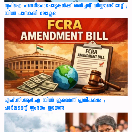
യുപിഐ പണമിടപാടപാടുകൾക്ക് മെർച്ചന്റ് ഡിസ്കൗണ്ട് റേറ്റ് ;
ബിൽ പാസാക്കി ലോക്സഭ
എഫ്.സി.ആർ.എ ബിൽ ക്രൂരമെന്ന് പ്രതിപക്ഷം ;
പാർലമെന്റ് സ്തംഭനം തുടരുന്നു