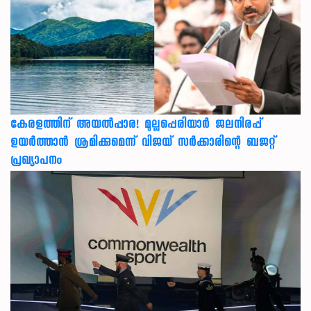
കേരളത്തിന് അ‌യൽപ്പാര! മുല്ലപ്പെരിയാർ ജലനിരപ്പ്
ഉയർത്താൻ ശ്രമിക്കുമെന്ന് വിജയ് സർക്കാരിന്റെ ബജറ്റ്
പ്രഖ്യാപനം