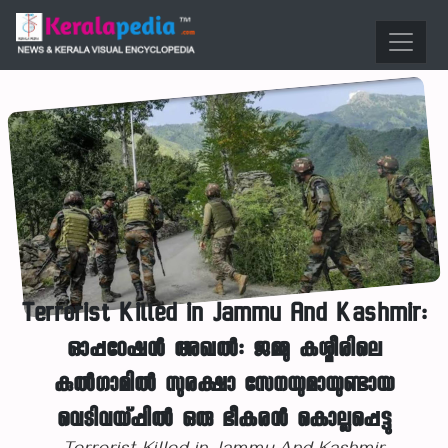
Terrorist Killed in Jammu And Kashmir:
ഓപ്പറേഷൻ അഖൽ: ജമ്മു കശ്മീരിലെ
കുൽഗാമിൽ സുരക്ഷാ സേനയുമായുണ്ടായ
വെടിവയ്പ്പിൽ ഒരു ഭീകരൻ കൊല്ലപ്പെട്ടു