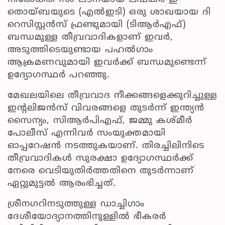
തൊയ്ബയുടെ (എൽഇടി) ഒരു ശാഖയായ ദി
റെസിസ്റ്റൻസ് ഫ്രണ്ടുമായി (ടിആർഎഫ്)
ബന്ധമുള്ള തീവ്രവാദികളാണ് ഇവർ,
അടുത്തിടെയുണ്ടായ പഹൽഗാം
ആക്രമണവുമായി ഇവർക്ക് ബന്ധമുണ്ടെന്ന്
ഉദ്യോഗസ്ഥർ പറഞ്ഞു.
മേഖലയിലെ തീവ്രവാദ നീക്കങ്ങളെക്കുറിച്ചുള്ള
ഇന്റലിജൻസ് വിവരങ്ങളെ തുടർന്ന് ഇന്ത്യൻ
സൈന്യം, സിആർപിഎഫ്, ജമ്മു കശ്മീർ
പോലീസ് എന്നിവർ സംയുക്തമായി
ഓപ്പറേഷൻ നടത്തുകയാണ്. തിരച്ചിലിനിടെ
തീവ്രവാദികൾ സുരക്ഷാ ഉദ്യോഗസ്ഥർക്ക്
നേരെ വെടിയുതിർത്തതിനെ തുടർന്നാണ്
ഏറ്റുമുട്ടൽ ആരംഭിച്ചത്.
ശ്രീനഗറിനടുത്തുള്ള ഡാച്ചിഗാം
ദേശീയോദ്യാനത്തിനുള്ളിൽ ഭീകരർ