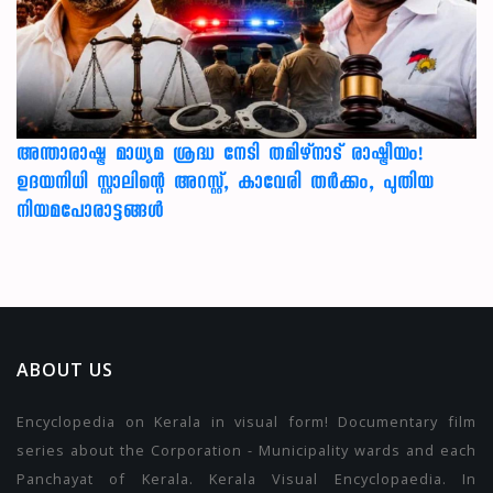
അന്താരാഷ്ട്ര മാധ്യമ ശ്രദ്ധ നേടി തമിഴ്‌നാട് രാഷ്ട്രീയം!
ഉദയനിധി സ്റ്റാലിന്റെ അറസ്റ്റ്, കാവേരി തർക്കം, പുതിയ
നിയമപോരാട്ടങ്ങൾ
ABOUT US
Encyclopedia on Kerala in visual form! Documentary film
series about the Corporation - Municipality wards and each
Panchayat of Kerala. Kerala Visual Encyclopaedia. In