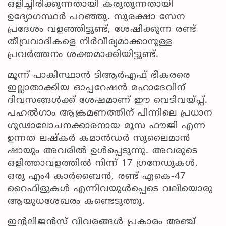
ഒളിച്ചിരിക്കുന്നതായി കരുതുന്നതായി
ഉദ്യോഗസ്ഥർ പറഞ്ഞു. സുരക്ഷാ സേന
പ്രദേശം വളഞ്ഞിട്ടുണ്ട്, ശേഷിക്കുന്ന രണ്ട്
തീവ്രവാദികളെ നിർവീര്യമാക്കാനുള്ള
പ്രവർത്തനം ശക്തമാക്കിയിട്ടുണ്ട്.
മൂന്ന് പാകിസ്ഥാൻ ടിആർഎഫ് ഭീകരരെ
ഇല്ലാതാക്കിയ ഓപ്പറേഷൻ മഹാദേവിന്
ദിവസങ്ങൾക്ക് ശേഷമാണ് ഈ വെടിവയ്പ്പ്.
പഹൽഗാം ആക്രമണത്തിന് പിന്നിലെ പ്രധാന
ഗൂഢാലോചനക്കാരനായ മൂസ ഫൗജി എന്ന
ഉന്നത ലഷ്കർ കമാൻഡർ സുലൈമാൻ
ഷായും അവരിൽ ഉൾപ്പെടുന്നു. അവരുടെ
ഒളിത്താവളത്തിൽ നിന്ന് 17 ഗ്രനേഡുകൾ,
ഒരു എം4 കാർബൈൻ, രണ്ട് എകെ-47
റൈഫിളുകൾ എന്നിവയുൾപ്പെടെ വലിയൊരു
ആയുധശേഖരം കണ്ടെടുത്തു.
ഇന്റലിജൻസ് വിവരങ്ങൾ പ്രകാരം അഞ്ച്