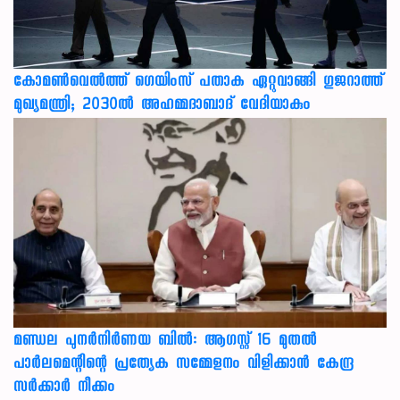
കോമൺവെൽത്ത് ഗെയിംസ് പതാക ഏറ്റുവാങ്ങി ഗുജറാത്ത്
മുഖ്യമന്ത്രി; 2030ൽ അഹമ്മദാബാദ് വേദിയാകും
മണ്ഡല പുനർനിർണയ ബിൽ: ആഗസ്റ്റ് 16 മുതൽ
പാർലമെന്റിന്റെ പ്രത്യേക സമ്മേളനം വിളിക്കാൻ കേന്ദ്ര
സർക്കാർ നീക്കം