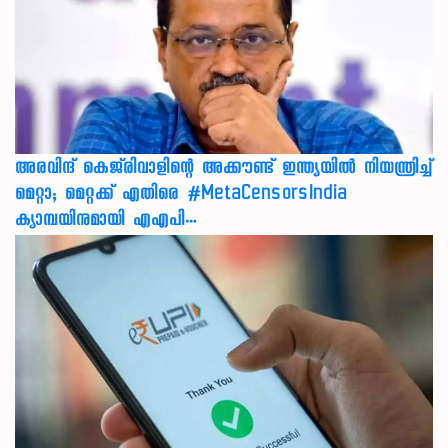
അരവിന്ദ് കെജ്‌രിവാളിന്റെ അക്കൗണ്ട് ഇന്ത്യയിൽ നിയന്ത്രിച്ച്
മെറ്റാ; മെറ്റക്ക് എതിരെ #MetaCensorsIndia
ക്യാമ്പയിനുമായി എഎപി…