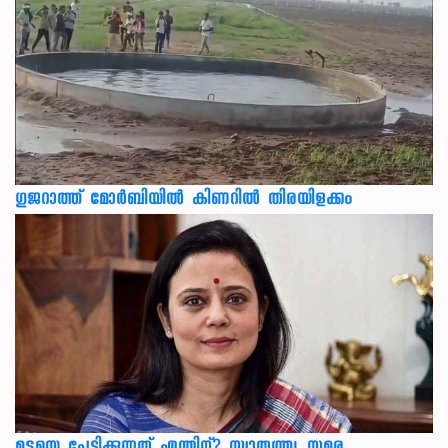
ഗുജറാത്ത് മോർബിയിൽ കിണറിൽ തിരയിളക്കം