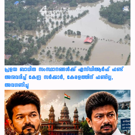
പ്രളയ ബാധിത സംസ്ഥാനങ്ങൾക്ക് എസ്ഡിആർഫ് ഫണ്ട്
അനുവദിച്ച് കേന്ദ്ര സര്‍ക്കാര്‍, കേരളത്തിന് ഫണ്ടില്ല,
അവഗണിച്ചു