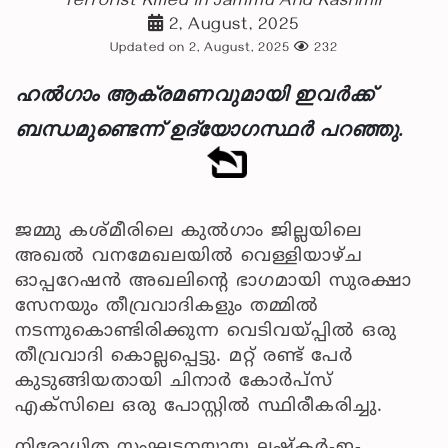
Terrorist Killed in Jammu And Kashmir
2, August, 2025
Updated on 2, August, 2025
232
ഹൽഗാം ആക്രമണവുമായി ഇവർക്ക്
ബന്ധമുണ്ടെന്ന് ഉദ്യോഗസ്ഥർ പറഞ്ഞു.
ജമ്മു കശ്മീരിലെ കുൽഗാം ജില്ലയിലെ
അഖൽ വനമേഖലയിൽ വെള്ളിയാഴ്ച
ഓപ്പറേഷൻ അഖലിന്റെ ഭാഗമായി സുരക്ഷാ
സേനയും തീവ്രവാദികളും തമ്മിൽ
നടന്നുകൊണ്ടിരിക്കുന്ന വെടിവയ്പ്പിൽ ഒരു
തീവ്രവാദി കൊല്ലപ്പെട്ടു. മറ്റ് രണ്ട് പേർ
കുടുങ്ങിയതായി ചിനാർ കോർപ്സ്
എക്‌സിലെ ഒരു പോസ്റ്റിൽ സ്ഥിരീകരിച്ചു.
നിരോധിത സംഘടനയായ ലഷ്‌കർ-ഇ-