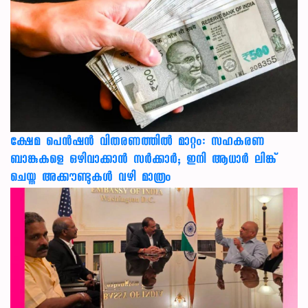
ക്ഷേമ പെൻഷൻ വിതരണത്തിൽ മാറ്റം: സഹകരണ
ബാങ്കുകളെ ഒഴിവാക്കാൻ സർക്കാർ; ഇനി ആധാർ ലിങ്ക്
ചെയ്ത അക്കൗണ്ടുകൾ വഴി മാത്രം