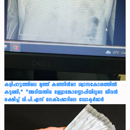
കളിപ്പാട്ടത്തിലെ മുത്ത് കുഞ്ഞിന്‍റെ ശ്വാസകോശത്തിൽ
കുടുങ്ങി;* *അടിയന്തിര ബ്രോങ്കോസ്കോപ്പിയിലൂടെ ജീവൻ
രക്ഷ‍ിച്ച് വി.പി.എസ് ലേക്‌ഷോറിലെ ഡോക്ടർമാർ