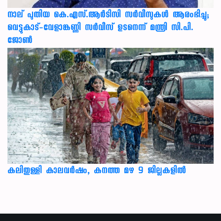
നാല് പുതിയ കെ.എസ്.ആർടിസി സർവീസുകൾ ആരംഭിച്ചു;
വെട്ടുകാട്-വേളാങ്കണ്ണി സർവീസ് ഉടനെന്ന് മന്ത്രി സി.പി.
ജോൺ
കലിതുള്ളി കാലവർഷം, കനത്ത മഴ 9 ജില്ലകളിൽ