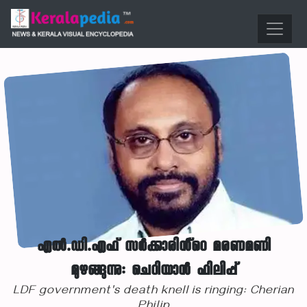
എൽ.ഡി.എഫ് സർക്കാരിൻ്റെ മരണമണി
മുഴങ്ങുന്നു: ചെറിയാൻ ഫിലിപ്പ്
LDF government's death knell is ringing: Cherian
Philip