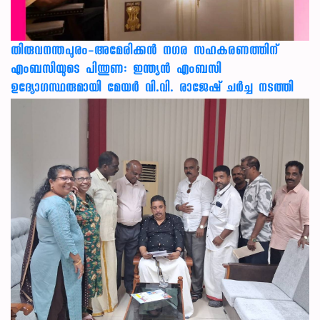
തിരുവനന്തപുരം-അമേരിക്കന്‍ നഗര സഹകരണത്തിന്
എംബസിയുടെ പിന്തുണ: ഇന്ത്യന്‍ എംബസി
ഉദ്യോഗസ്ഥരുമായി മേയര്‍ വി.വി. രാജേഷ് ചര്‍ച്ച നടത്തി