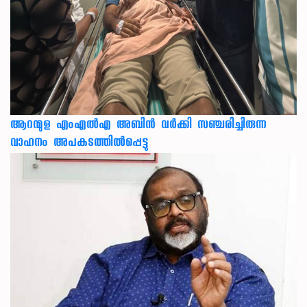
ആറന്മുള എംഎൽഎ അബിൻ വർക്കി സഞ്ചരിച്ചിരുന്ന
വാഹനം അപകടത്തിൽപ്പെട്ടു