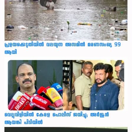
പ്രളയക്കെടുതിയില്‍ വലയുന്ന അസമില്‍ മരണസംഖ്യ 99
ആയി
വെല്ലുവിളിയിൽ കേരള പൊലീസ് ജയിച്ചു; അർജുൻ
ആയങ്കി പിടിയിൽ