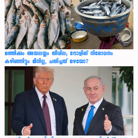
മത്തിക്കും അയലയ്ക്കും തീവില; ട്രോളിങ് നിരോധനം
കഴിഞ്ഞിട്ടും മീനില്ല, ചതിച്ചത് മഴയോ?