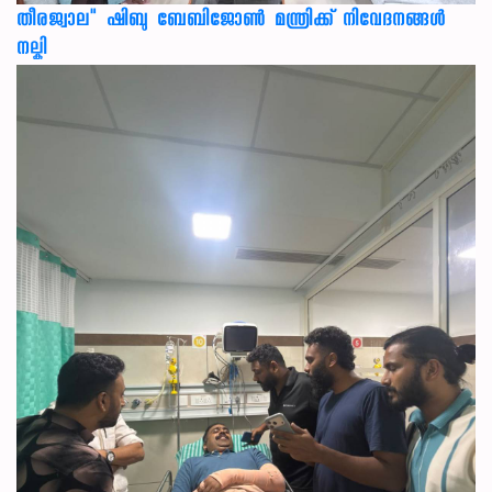
തീരജ്വാല" ഷിബു ബേബിജോൺ മന്ത്രിക്ക് നിവേദനങ്ങള്‍
നല്കി