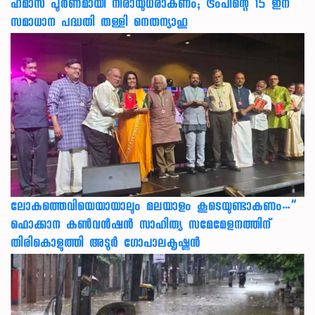
ഹമാസ് പൂർണമായി നിരായുധരാകണം; ട്രംപിന്റെ 15 ഇന
സമാധാന പദ്ധതി തള്ളി നെതന്യാഹു
ലോകത്തെവിയെയായാലും മലയാളം കൂടെയുണ്ടാകണം…”
ഫൊക്കാന കണ്‍വന്‍ഷന്‍ സാഹിത്യ സമേമേളനത്തിന്
തിരികൊളുത്തി അടൂര്‍ ഗോപാലകൃഷ്ണന്‍