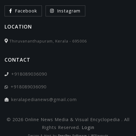
Facebook
Instagram
LOCATION
Thiruvananthapuram, Kerala - 695006
CONTACT
+918089036090
+918089036090
keralapedianews@gmail.com
© 2026 Online News Media & Visual Encyclopedia . All
Rights Reserved.
Login
Design & Host by
PeerBey Software
|
W3layouts