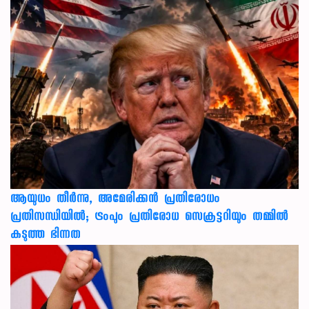
ആയുധം തീർന്നു, അമേരിക്കൻ പ്രതിരോധം
പ്രതിസന്ധിയിൽ; ട്രംപും പ്രതിരോധ സെക്രട്ടറിയും തമ്മിൽ
കടുത്ത ഭിന്നത