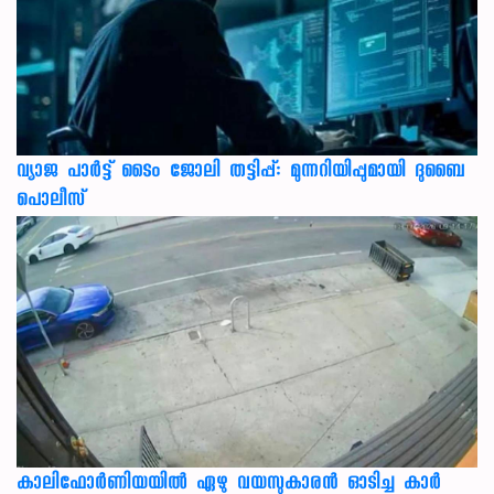
വ്യാജ പാർട്ട് ടൈം ജോലി തട്ടിപ്പ്: മുന്നറിയിപ്പുമായി ദുബൈ
പൊലീസ്
കാലിഫോര്‍ണിയയില്‍ ഏഴു വയസുകാരന്‍ ഓടിച്ച കാര്‍