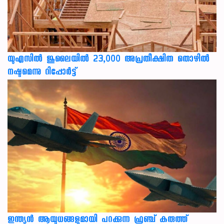
യുഎസില്‍ ജൂലൈയില്‍ 23,000 അപ്രതീക്ഷിത തൊഴില്‍
നഷ്ടമെന്നു റിപ്പോര്‍ട്ട്
ഇന്ത്യൻ ആയുധങ്ങളുമായി പറക്കുന്ന ഫ്രഞ്ച് കരുത്ത്