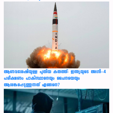
ആണവശേഷിയുള്ള പുതിയ കരുത്ത്: ഇന്ത്യയുടെ അഗ്നി-4
പരീക്ഷണം പാകിസ്ഥാനെയും ചൈനയെയും
ആശങ്കപ്പെടുത്തുന്നത് എങ്ങനെ?