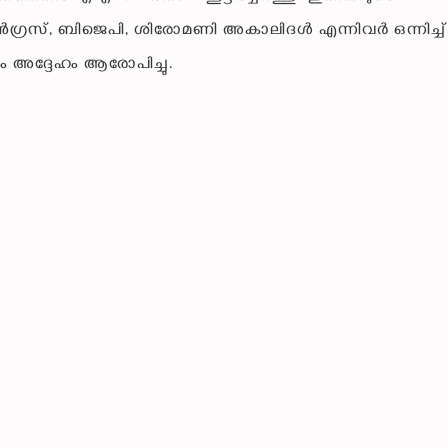
്രസ്, ബിജെപി, ശിരോമണി അകാലിദൾ എന്നിവർ ഒന്നിച്ച് 
ം അദ്ദേഹം ആരോപിച്ചു.