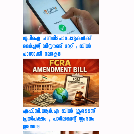
യുപിഐ പണമിടപാടപാടുകൾക്ക്
മെർച്ചന്റ് ഡിസ്കൗണ്ട് റേറ്റ് ; ബിൽ
പാസാക്കി ലോക്സഭ
എഫ്.സി.ആർ.എ ബിൽ ക്രൂരമെന്ന്
പ്രതിപക്ഷം ; പാർലമെന്റ് സ്തംഭനം
തുടരുന്നു