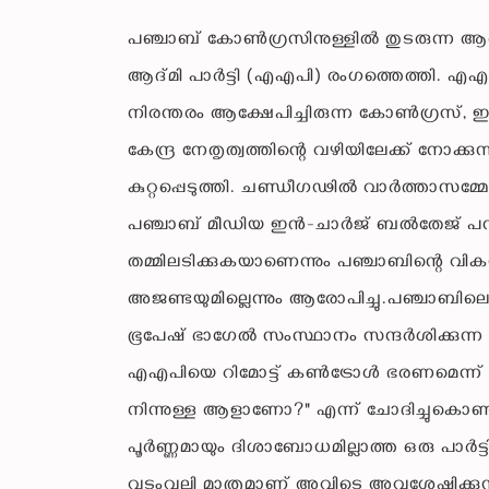
പഞ്ചാബ് കോൺഗ്രസിനുള്ളിൽ തുടരുന്ന ആ
ആദ്മി പാർട്ടി (എഎപി) രംഗത്തെത്തി. എഎപ
നിരന്തരം ആക്ഷേപിച്ചിരുന്ന കോൺഗ്രസ്, ഇപ
കേന്ദ്ര നേതൃത്വത്തിന്റെ വഴിയിലേക്ക് നോക്
കുറ്റപ്പെടുത്തി. ചണ്ഡീഗഢിൽ വാർത്താ
പഞ്ചാബ് മീഡിയ ഇൻ-ചാർജ് ബൽതേജ് പന്നു,
തമ്മിലടിക്കുകയാണെന്നും പഞ്ചാബിന്റെ
അജണ്ടയുമില്ലെന്നും ആരോപിച്ചു.പഞ്ച
ഭൂപേഷ് ഭാഗേൽ സംസ്ഥാനം സന്ദർശിക്കുന്
എഎപിയെ റിമോട്ട് കൺട്രോൾ ഭരണമെന്ന് വ
നിന്നുള്ള ആളാണോ?" എന്ന് ചോദിച്ചുകൊണ
പൂർണ്ണമായും ദിശാബോധമില്ലാത്ത ഒരു പാർട
വടംവലി മാത്രമാണ് അവിടെ അവശേഷിക്കുന്നത