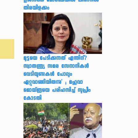
ഗുജറാത്ത് മോർബിയിൽ കിണറിൽ
തിരയിളക്കം
മുട്ടയെ പേടിക്കുന്നത് എന്തിന്?
സ്വാതന്ത്ര്യ സമര സേനാനികൾ
വെടിയുണ്ടകൾ പോലും
ഏറ്റുവാങ്ങിയിരുന്നു' ; മഹുവാ
മൊയ്ത്രയെ പരിഹസിച്ച് സുപ്രീം
കോടതി