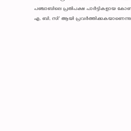
പഞ്ചാബിലെ പ്രതിപക്ഷ പാർട്ടികളായ കോൺഗ
എ, ബി, സി' ആയി പ്രവർത്തിക്കുകയാണെന്നു