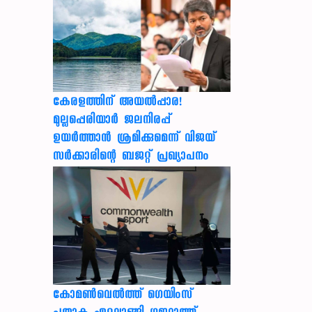
കേരളത്തിന് അ‌യൽപ്പാര!
മുല്ലപ്പെരിയാർ ജലനിരപ്പ്
ഉയർത്താൻ ശ്രമിക്കുമെന്ന് വിജയ്
സർക്കാരിന്റെ ബജറ്റ് പ്രഖ്യാപനം
കോമൺവെൽത്ത് ഗെയിംസ്