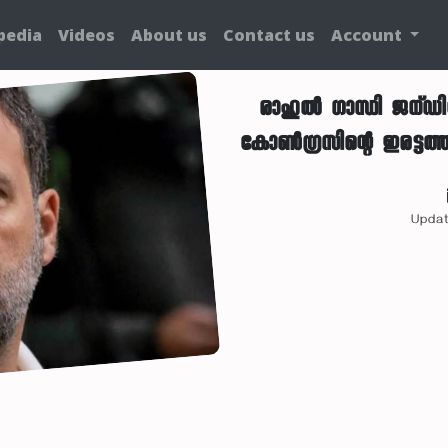
pedia
Videos
About us
Contact us
Account
രാഹുൽ ഗാന്ധി ജന്ഡ
കോൺഗ്രസിന്റെ ഇരട്ടത്ത
Updat