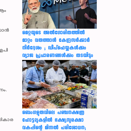
 ആം
്കാൻ
മെറ്റയുടെ അൽഗോരിതത്തിൽ
മാറ്റം വരുത്താൻ കേന്ദ്രസർക്കാർ
നിർദ്ദേശം ; ഡീപ്‌ഫെയ്ക്കുകൾക്കും
എപി
വ്യാജ പ്രചാരണങ്ങൾക്കും തടയിടും
ണം.
ബെംഗളൂരുവിലെ പഞ്ചനക്ഷത്ര
അധികാര
ഹോട്ടലുകളിൽ ഭക്ഷ്യസുരക്ഷാ
വകുപ്പിന്റെ മിന്നൽ പരിശോധന;