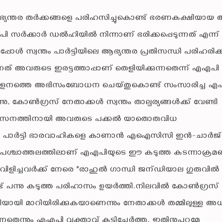
ഭ്യന്തര തർക്കങ്ങളെ പരിഹസിച്ചുകൊണ്ട് ഭരണകക്ഷിയായ
ി സർക്കാർ ഡൽഹിയിൽ നിന്നാണ് ഭരിക്കപ്പെടുന്നത് എന്ന്
്പോൾ സ്വന്തം പാർട്ടിയിലെ ആഭ്യന്തര പ്രതിസന്ധി പരിഹരിക
കുന്നത് അവരുടെ ഇരട്ടത്താപ്പാണ് തെളിയിക്കുന്നതെന്ന് എഎപി
സമ്മേളനത്തെ അഭിസംബോധന ചെയ്തുകൊണ്ട് സംസാരിച്ച എ
 കോൺഗ്രസ് നേതാക്കൾ സ്വന്തം താല്പര്യങ്ങൾക്ക് വേണ്ടി
 വികസനത്തിനായി അവരുടെ പക്കൽ യാതൊരുവിധ
ാബിലെ പാർട്ടി ഭാരവാഹികളെ കാണാൻ എഐസിസി ഇൻ-ചാർജ്
ന പശ്ചാത്തലത്തിലാണ് എഎപിയുടെ ഈ കടുത്ത കടന്നാക്രമ
ിളിച്ചവർക്ക് നേരെ "രാഹുൽ ഗാന്ധി ജന്ഡിയാല ഗുരുവിൽ
്ട് പന്നു കടുത്ത പരിഹാസം ഉയർത്തി.നിലവിൽ കോൺഗ്രസ്
്ടിയായി മാറിയിരിക്കുകയാണെന്നും നേതാക്കൾ തമ്മിലുള്ള 
െന്നും എഎപി വക്താവ് കൂട്ടിച്ചേർത്തു. ഇതിനുപുറമേ