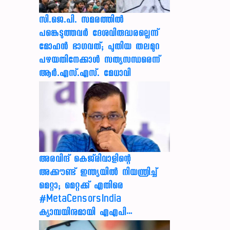
സി.ജെ.പി. സമരത്തിൽ
പങ്കെടുത്തവർ ദേശവിരുദ്ധരല്ലെന്ന്
മോഹൻ ഭാഗവത്; പുതിയ തലമുറ
പഴയതിനേക്കാൾ സത്യസന്ധരെന്ന്
ആർ.എസ്.എസ്. മേധാവി
അരവിന്ദ് കെജ്‌രിവാളിന്റെ
അക്കൗണ്ട് ഇന്ത്യയിൽ നിയന്ത്രിച്ച്
മെറ്റാ; മെറ്റക്ക് എതിരെ
#MetaCensorsIndia
ക്യാമ്പയിനുമായി എഎപി…