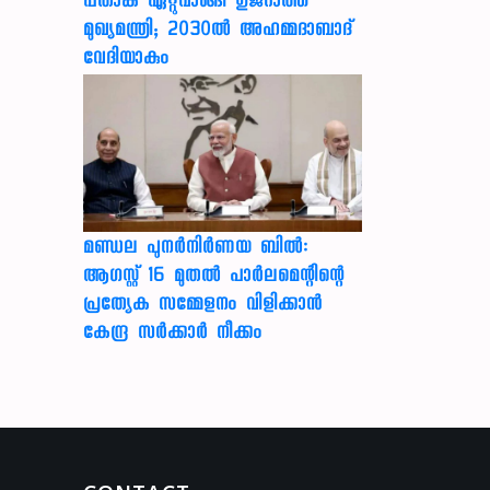
പതാക ഏറ്റുവാങ്ങി ഗുജറാത്ത്
മുഖ്യമന്ത്രി; 2030ൽ അഹമ്മദാബാദ്
വേദിയാകും
മണ്ഡല പുനർനിർണയ ബിൽ:
ആഗസ്റ്റ് 16 മുതൽ പാർലമെന്റിന്റെ
പ്രത്യേക സമ്മേളനം വിളിക്കാൻ
കേന്ദ്ര സർക്കാർ നീക്കം