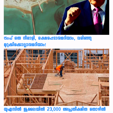
ട്രംപ് ഒരു നീരാളി, രക്ഷപ്പെടാനുമറിയാം, വരിഞ്ഞു
മുറുക്കിക്കൊല്ലാനുമറിയാം!
യുഎസില്‍ ജൂലൈയില്‍ 23,000 അപ്രതീക്ഷിത തൊഴില്‍