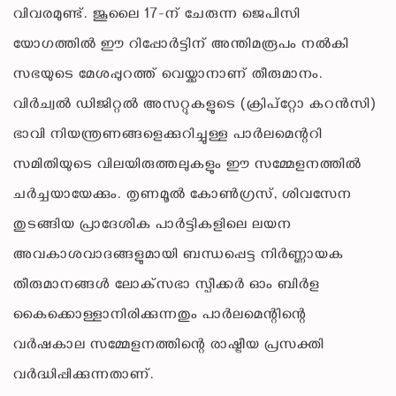
വിവരമുണ്ട്. ജൂലൈ 17-ന് ചേരുന്ന ജെപിസി
യോഗത്തിൽ ഈ റിപ്പോർട്ടിന് അന്തിമരൂപം നൽകി
സഭയുടെ മേശപ്പുറത്ത് വെയ്ക്കാനാണ് തീരുമാനം.
വിർച്വൽ ഡിജിറ്റൽ അസറ്റുകളുടെ (ക്രിപ്‌റ്റോ കറൻസി)
ഭാവി നിയന്ത്രണങ്ങളെക്കുറിച്ചുള്ള പാർലമെന്ററി
സമിതിയുടെ വിലയിരുത്തലുകളും ഈ സമ്മേളനത്തിൽ
ചർച്ചയായേക്കും. തൃണമൂൽ കോൺഗ്രസ്, ശിവസേന
തുടങ്ങിയ പ്രാദേശിക പാർട്ടികളിലെ ലയന
അവകാശവാദങ്ങളുമായി ബന്ധപ്പെട്ട നിർണ്ണായക
തീരുമാനങ്ങൾ ലോക്‌സഭാ സ്പീക്കർ ഓം ബിർള
കൈക്കൊള്ളാനിരിക്കുന്നതും പാർലമെന്റിന്റെ
വർഷകാല സമ്മേളനത്തിന്റെ രാഷ്ട്രീയ പ്രസക്തി
വർദ്ധിപ്പിക്കുന്നതാണ്.