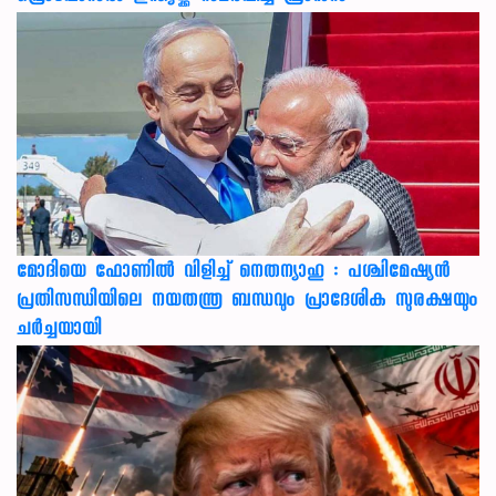
മോദിയെ ഫോണിൽ വിളിച്ച് നെതന്യാഹു : പശ്ചിമേഷ്യൻ
പ്രതിസന്ധിയിലെ നയതന്ത്ര ബന്ധവും പ്രാദേശിക സുരക്ഷയും
ചർച്ചയായി