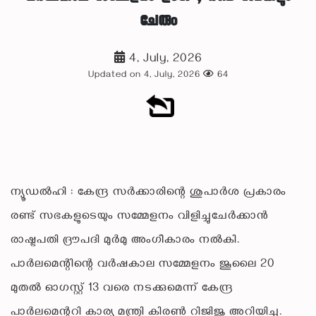
ചേരും
4, July, 2026
Updated on 4, July, 2026
64
ന്യൂഡൽഹി : കേന്ദ്ര സർക്കാരിന്റെ ശുപാർശ പ്രകാരം
രണ്ട് സഭകളുടെയും സമ്മേളനം വിളിച്ചുചേർക്കാൻ
രാഷ്ട്രപതി ദ്രൗപദി മുർമു അംഗീകാരം നൽകി.
പാർലമെന്റിന്റെ വർഷകാല സമ്മേളനം ജൂലൈ 20
മുതൽ ഓഗസ്റ്റ് 13 വരെ നടക്കുമെന്ന് കേന്ദ്ര
പാർലമെന്ററി കാര്യ മന്ത്രി കിരൺ റിജിജു അറിയിച്ചു.