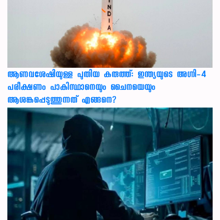
ആണവശേഷിയുള്ള പുതിയ കരുത്ത്: ഇന്ത്യയുടെ അഗ്നി-4
പരീക്ഷണം പാകിസ്ഥാനെയും ചൈനയെയും
ആശങ്കപ്പെടുത്തുന്നത് എങ്ങനെ?