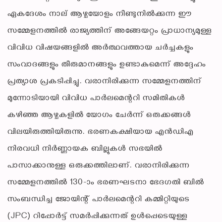
ഏകദേശം നാല് ആഴ്ചയോളം നീണ്ടുനിൽക്കുന്ന ഈ
സമ്മേളനത്തിൽ രാജ്യത്തിന് അങ്ങേയറ്റം പ്രാധാന്യമുള്ള
വിവിധ വിഷയങ്ങളിൽ അർത്ഥവത്തായ ചർച്ചകളും
സംവാദങ്ങളും തീരുമാനങ്ങളും ഉണ്ടാകുമെന്ന് അദ്ദേഹം
പ്രത്യാശ പ്രകടിപ്പിച്ചു. വരാനിരിക്കുന്ന സമ്മേളനത്തിന്
മുന്നോടിയായി വിവിധ പാർലമെന്ററി സമിതികൾ
കഴിഞ്ഞ ആഴ്ചകളിൽ യോഗം ചേർന്ന് ഒരുക്കങ്ങൾ
വിലയിരുത്തിയിരുന്നു. ഭരണകക്ഷിയായ എൻഡിഎ
നിരവധി നിർണ്ണായക ബില്ലുകൾ സഭയിൽ
പാസാക്കാനുള്ള ഒരുക്കത്തിലാണ്. വരാനിരിക്കുന്ന
സമ്മേളനത്തിൽ 130-ാം ഭരണഘടനാ ഭേദഗതി ബിൽ
സംബന്ധിച്ച ജോയിന്റ് പാർലമെന്ററി കമ്മിറ്റിയുടെ
(JPC) റിപ്പോർട്ട് സമർപ്പിക്കുന്നത് ഉൾപ്പെടെയുള്ള