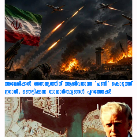
അമേരിക്കൻ സൈന്യത്തിന് ആജീവനാന്ത ‘പണി’ കൊടുത്ത്
ഇറാൻ; ഞെട്ടിക്കുന്ന യാഥാർത്ഥ്യങ്ങൾ പുറത്തേക്ക്!