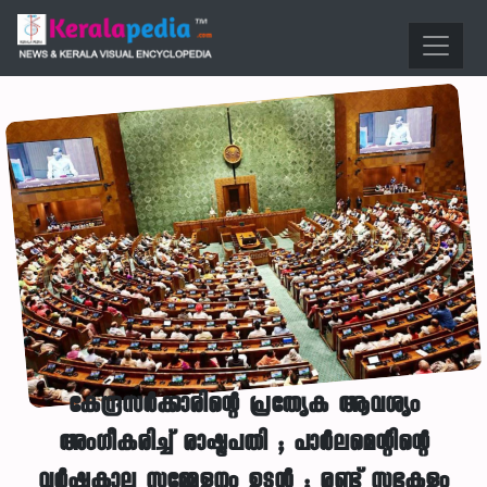
കേന്ദ്രസർക്കാരിന്റെ പ്രത്യേക ആവശ്യം
അംഗീകരിച്ച് രാഷ്ട്രപതി ; പാർലമെന്റിന്റെ
വർഷകാല സമ്മേളനം ഉടൻ ; രണ്ട് സഭകളും