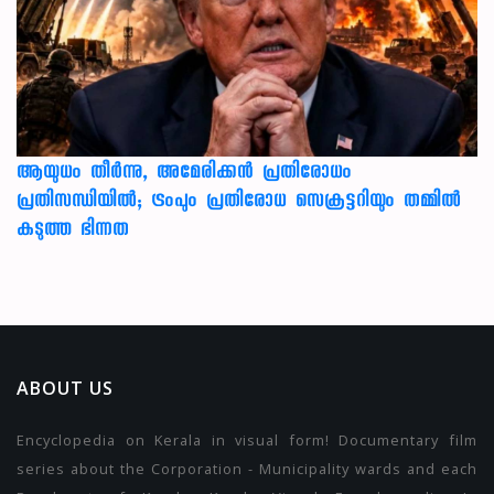
ആയുധം തീർന്നു, അമേരിക്കൻ പ്രതിരോധം
പ്രതിസന്ധിയിൽ; ട്രംപും പ്രതിരോധ സെക്രട്ടറിയും തമ്മിൽ
കടുത്ത ഭിന്നത
ABOUT US
Encyclopedia on Kerala in visual form! Documentary film
series about the Corporation - Municipality wards and each