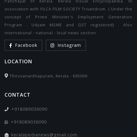
Panchayat of Kerala. Kerala Visual Encyclopaedia. In
association with FILCA FILM SOCIETY Trivandrum. ( Under the
concept of Prime Minister's Employment Generation
Program . Udyam MSME and GST registered) . Also
international - national - local news section.
Facebook
Instagram
LOCATION
Thiruvananthapuram, Kerala - 695006
CONTACT
+918089036090
+918089036090
keralapedianews@gmail.com