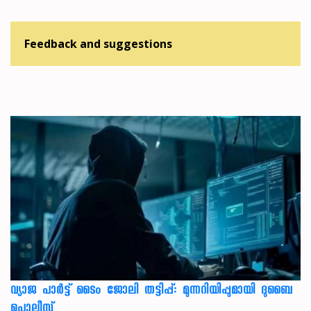
Feedback and suggestions
വ്യാജ പാർട്ട് ടൈം ജോലി തട്ടിപ്പ്: മുന്നറിയിപ്പുമായി ദുബൈ
പൊലീസ്