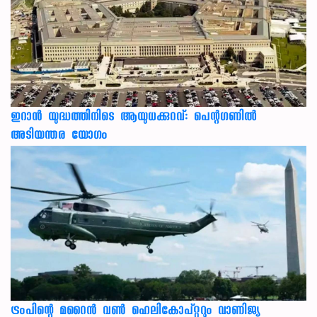
ഇറാന്‍ യുദ്ധത്തിനിടെ ആയുധക്കുറവ്: പെന്റഗണില്‍
അടിയന്തര യോഗം
ട്രംപിന്റെ മറൈന്‍ വണ്‍ ഹെലികോപ്റ്ററും വാണിജ്യ