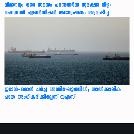
വിമാനവും ഒരേ സമയം പറന്നുയര്‍ന്ന സുരക്ഷാ വീഴ്ച:
ഫെഡറല്‍ ഏജന്‍സികള്‍ അന്വേഷണം ആരംഭിച്ചു
ഇറാന്‍-ഒമാന്‍ ചര്‍ച്ച അന്തിമഘട്ടത്തില്‍; താല്‍ക്കാലിക
പാത അംഗീകരിക്കില്ലെന്ന് യുഎസ്