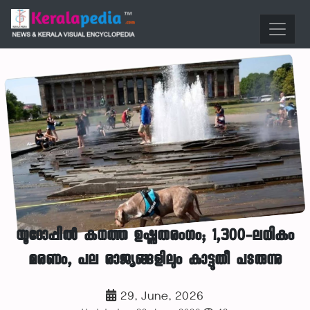
യൂറോപ്പിൽ കനത്ത ഉഷ്ണതരംഗം; 1,300-ലധികം
മരണം, പല രാജ്യങ്ങളിലും കാട്ടുതീ പടരുന്നു
29, June, 2026