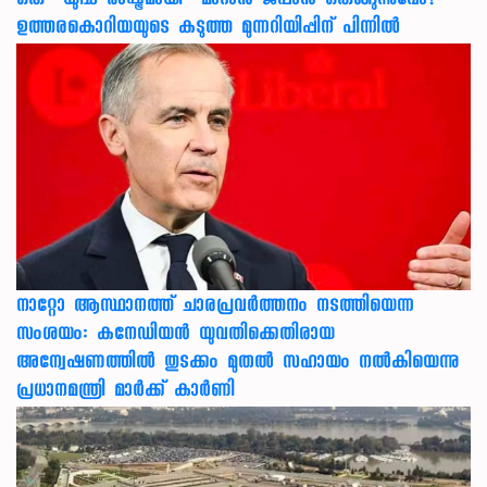
ഒരു “യുദ്ധ രാഷ്ട്രമായി” മാറാൻ ജപ്പാൻ ഒരുങ്ങുന്നുവോ?
ഉത്തരകൊറിയയുടെ കടുത്ത മുന്നറിയിപ്പിന് പിന്നിൽ
നാറ്റോ ആസ്ഥാനത്ത് ചാരപ്രവര്‍ത്തനം നടത്തിയെന്ന
സംശയം: കനേഡിയന്‍ യുവതിക്കെതിരായ
അന്വേഷണത്തില്‍ തുടക്കം മുതല്‍ സഹായം നല്‍കിയെന്നു
പ്രധാനമന്ത്രി മാര്‍ക്ക് കാര്‍ണി