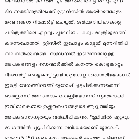
ജീവിക്കുന്നത്.കനത്ത ചൂട് അനുഭവപ്പെട്ട വെറും മൂന്ന്
ദിവസത്തിനുള്ളിലാണ് ഫ്രാൻസിൽ ആയിരത്തോളം
മരണങ്ങൾ റിപ്പോർട്ട് ചെയ്തത്. ജർമ്മനിയിലാകട്ടെ
ചരിത്രത്തിലെ ഏറ്റവും ചൂടേറിയ പകലും രാത്രിയുമാണ്
കടന്നുപോയത്. ഗ്രീസിൽ ഇപ്പോഴും കാട്ടുതീ മുന്നറിയിപ്പ്
നിലനിൽക്കുന്നുണ്ട്. സ്വീഡനിൽ ഇടിമിന്നലേറ്റുള്ള
അപകടങ്ങളും ഡെന്മാർക്കിൽ കനത്ത കൊടുങ്കാറ്റും
റിപ്പോർട്ട് ചെയ്യപ്പെട്ടിട്ടുണ്ട്.ആഗോള ശരാശരിയേക്കാൾ
ഇരട്ടി വേഗത്തിലാണ് യൂറോപ്പ് ചൂടുപിടിക്കുന്നതെന്ന്
ടെഡ്രോസ് അഥാനോം ഗെബ്രിയേസസ് വ്യക്തമാക്കി.
ഇത് മാരകമായ ഉഷ്ണതരംഗങ്ങളുടെ ആവൃത്തിയും
അപകടസാധ്യതയും വർദ്ധിപ്പിക്കുന്നു. "ഭൂമിയിൽ ഏറ്റവും
വേഗത്തിൽ ചൂടുപിടിക്കുന്ന വൻകരയാണ് യൂറോപ്പ്.
ഇപ്പോൾ 150 ദശലക്ഷം ആളുകൾ കടുത്ത ചൂടിലാണ്