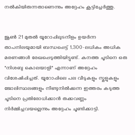
നൽകിയിരുന്നതാണെന്നും അദ്ദേഹം കൂട്ടിച്ചേർത്തു.
ജൂൺ 21 മുതൽ യൂറോപ്പിലുടനീളം ഉയർന്ന
താപനിലയുമായി ബന്ധപ്പെട്ട് 1,300-ലധികം അധിക
മരണങ്ങൾ രേഖപ്പെടുത്തിയിട്ടുണ്ട്. കനത്ത ചൂടിനെ ഒരു
"നിശബ്ദ കൊലയാളി" എന്നാണ് അദ്ദേഹം
വിശേഷിപ്പിച്ചത്. യൂറോപ്പിലെ പല വീടുകളും സ്കൂളുകളും
ജോലിസ്ഥലങ്ങളും നീണ്ടുനിൽക്കുന്ന ഇത്തരം കടുത്ത
ചൂടിനെ പ്രതിരോധിക്കാൻ തക്കവണ്ണം
നിർമ്മിച്ചവയല്ലെന്നും അദ്ദേഹം ചൂണ്ടിക്കാട്ടി.