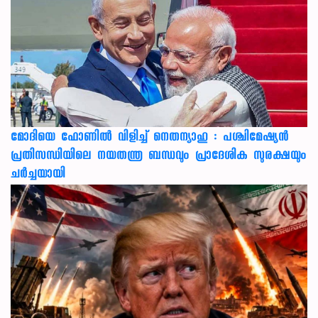
മോദിയെ ഫോണിൽ വിളിച്ച് നെതന്യാഹു : പശ്ചിമേഷ്യൻ
പ്രതിസന്ധിയിലെ നയതന്ത്ര ബന്ധവും പ്രാദേശിക സുരക്ഷയും
ചർച്ചയായി