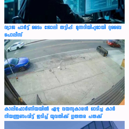
വ്യാജ പാർട്ട് ടൈം ജോലി തട്ടിപ്പ്: മുന്നറിയിപ്പുമായി ദുബൈ
പൊലീസ്
കാലിഫോര്‍ണിയയില്‍ ഏഴു വയസുകാരന്‍ ഓടിച്ച കാര്‍
നിയന്ത്രണംവിട്ട് ഇടിച്ച് യുവതിക്ക് ഗുരുതര പരുക്ക്