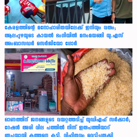
കേരളത്തിന്റെ മനോഹാരിതയിലേക്ക് ഇനിയും വരും;
ആലപ്പുഴയുടെ കായൽ ഭംഗിയിൽ മനംമയങ്ങി യു.എസ്
അംബാസഡർ സെർജിയോ ഗോർ
ഓണത്തിന് ജനങ്ങളുടെ വയറ്റത്തടിച്ച് യുഡിഎഫ് സർക്കാർ;
റേഷൻ അരി വില പത്തിൽ നിന്ന് ഇരുപത്തിയാറ്
രൂപയായി കുത്തനെ കൂട്ടി, വിഹിതവും വെട്ടിച്ചുരുക്കി