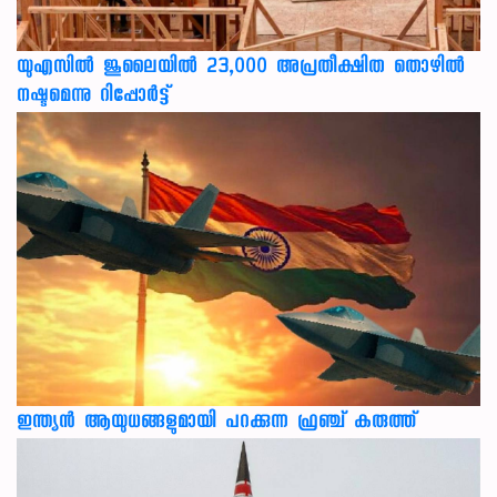
യുഎസില്‍ ജൂലൈയില്‍ 23,000 അപ്രതീക്ഷിത തൊഴില്‍
നഷ്ടമെന്നു റിപ്പോര്‍ട്ട്
ഇന്ത്യൻ ആയുധങ്ങളുമായി പറക്കുന്ന ഫ്രഞ്ച് കരുത്ത്