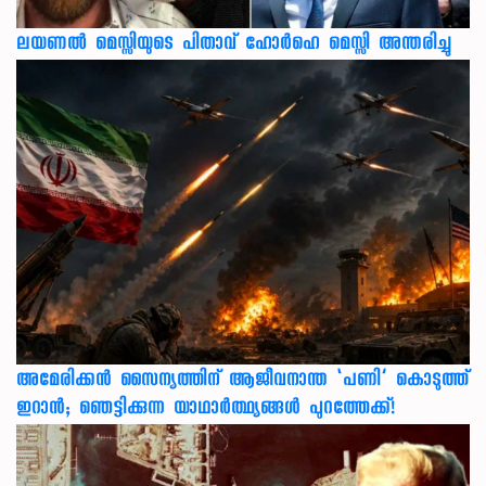
ലയണൽ മെസ്സിയുടെ പിതാവ് ഹോർഹെ മെസ്സി അന്തരിച്ചു
അമേരിക്കൻ സൈന്യത്തിന് ആജീവനാന്ത ‘പണി’ കൊടുത്ത്
ഇറാൻ; ഞെട്ടിക്കുന്ന യാഥാർത്ഥ്യങ്ങൾ പുറത്തേക്ക്!