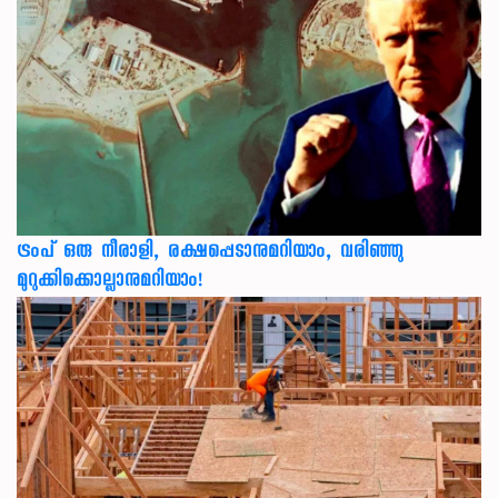
ട്രംപ് ഒരു നീരാളി, രക്ഷപ്പെടാനുമറിയാം, വരിഞ്ഞു
മുറുക്കിക്കൊല്ലാനുമറിയാം!