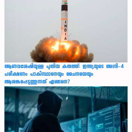
ആണവശേഷിയുള്ള പുതിയ കരുത്ത്: ഇന്ത്യയുടെ അഗ്നി-4
പരീക്ഷണം പാകിസ്ഥാനെയും ചൈനയെയും
ആശങ്കപ്പെടുത്തുന്നത് എങ്ങനെ?