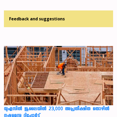
Feedback and suggestions
യുഎസില്‍ ജൂലൈയില്‍ 23,000 അപ്രതീക്ഷിത തൊഴില്‍
നഷ്ടമെന്നു റിപ്പോര്‍ട്ട്