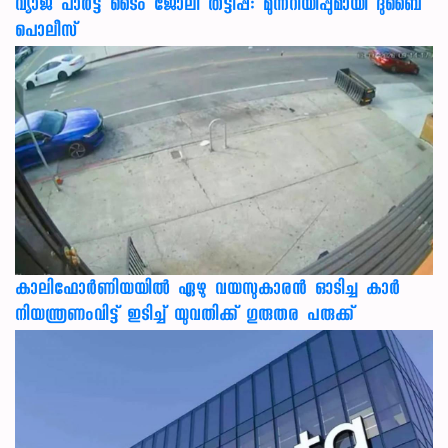
വ്യാജ പാർട്ട് ടൈം ജോലി തട്ടിപ്പ്: മുന്നറിയിപ്പുമായി ദുബൈ
പൊലീസ്
കാലിഫോര്‍ണിയയില്‍ ഏഴു വയസുകാരന്‍ ഓടിച്ച കാര്‍
നിയന്ത്രണംവിട്ട് ഇടിച്ച് യുവതിക്ക് ഗുരുതര പരുക്ക്