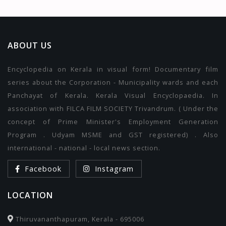
ABOUT US
Encyclopedia on Kerala in visual form! Documentary film
series about the Corporation - Municipality wards and each
Panchayat of Kerala. Kerala Visual Encyclopaedia. In
association with FILCA FILM SOCIETY Trivandrum. ( Under the
concept of Prime Minister's Employment Generation
Program . Udyam MSME and GST registered) . Also
international - national - local news section.
Facebook
Instagram
LOCATION
Thiruvananthapuram, Kerala - 695006