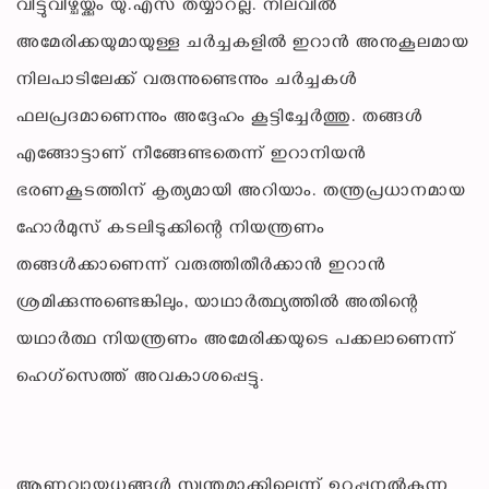
വിട്ടുവീഴ്ചയ്ക്കും യു.എസ് തയ്യാറല്ല. നിലവിൽ
അമേരിക്കയുമായുള്ള ചർച്ചകളിൽ ഇറാൻ അനുകൂലമായ
നിലപാടിലേക്ക് വരുന്നുണ്ടെന്നും ചർച്ചകൾ
ഫലപ്രദമാണെന്നും അദ്ദേഹം കൂട്ടിച്ചേർത്തു. തങ്ങൾ
എങ്ങോട്ടാണ് നീങ്ങേണ്ടതെന്ന് ഇറാനിയൻ
ഭരണകൂടത്തിന് കൃത്യമായി അറിയാം. തന്ത്രപ്രധാനമായ
ഹോർമുസ് കടലിടുക്കിന്റെ നിയന്ത്രണം
തങ്ങൾക്കാണെന്ന് വരുത്തിതീർക്കാൻ ഇറാൻ
ശ്രമിക്കുന്നുണ്ടെങ്കിലും, യാഥാർത്ഥ്യത്തിൽ അതിന്റെ
യഥാർത്ഥ നിയന്ത്രണം അമേരിക്കയുടെ പക്കലാണെന്ന്
ഹെഗ്സെത്ത് അവകാശപ്പെട്ടു.
ആണവായുധങ്ങൾ സ്വന്തമാക്കില്ലെന്ന് ഉറപ്പുനൽകുന്ന