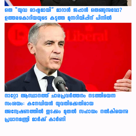
ഒരു “യുദ്ധ രാഷ്ട്രമായി” മാറാൻ ജപ്പാൻ ഒരുങ്ങുന്നുവോ?
ഉത്തരകൊറിയയുടെ കടുത്ത മുന്നറിയിപ്പിന് പിന്നിൽ
നാറ്റോ ആസ്ഥാനത്ത് ചാരപ്രവര്‍ത്തനം നടത്തിയെന്ന
സംശയം: കനേഡിയന്‍ യുവതിക്കെതിരായ
അന്വേഷണത്തില്‍ തുടക്കം മുതല്‍ സഹായം നല്‍കിയെന്നു
പ്രധാനമന്ത്രി മാര്‍ക്ക് കാര്‍ണി