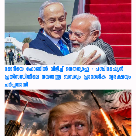
മോദിയെ ഫോണിൽ വിളിച്ച് നെതന്യാഹു : പശ്ചിമേഷ്യൻ
പ്രതിസന്ധിയിലെ നയതന്ത്ര ബന്ധവും പ്രാദേശിക സുരക്ഷയും
ചർച്ചയായി