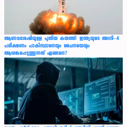
ആണവശേഷിയുള്ള പുതിയ കരുത്ത്: ഇന്ത്യയുടെ അഗ്നി-4
പരീക്ഷണം പാകിസ്ഥാനെയും ചൈനയെയും
ആശങ്കപ്പെടുത്തുന്നത് എങ്ങനെ?