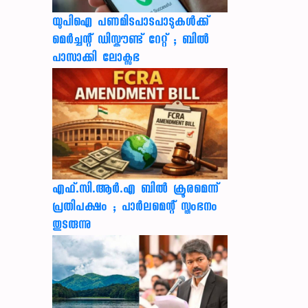
യുപിഐ പണമിടപാടപാടുകൾക്ക്
മെർച്ചന്റ് ഡിസ്കൗണ്ട് റേറ്റ് ; ബിൽ
പാസാക്കി ലോക്സഭ
എഫ്.സി.ആർ.എ ബിൽ ക്രൂരമെന്ന്
പ്രതിപക്ഷം ; പാർലമെന്റ് സ്തംഭനം
തുടരുന്നു