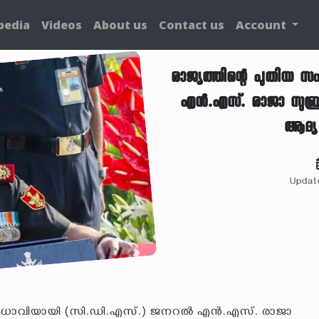
pedia
Videos
About us
Contact us
Account
രാജ്യത്തിന്റെ പുതി
എൻ.എസ്. രാജാ സുബ്രഹ
ആദ്യ 
Updat
 മേധാവിയായി (സി.ഡി.എസ്.) ജനറൽ എൻ.എസ്. രാജാ