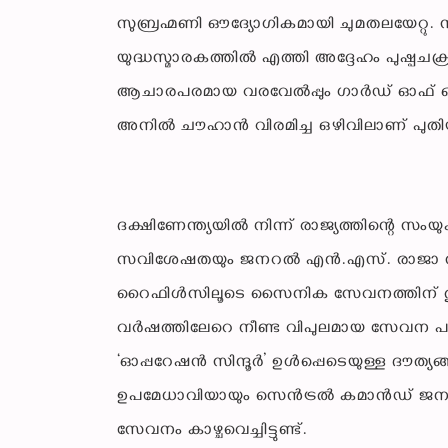
സുബ്രഹ്മണി ഔദ്യോഗികമായി ചുമതലയേറ്റു.
യുദ്ധസ്മാരകത്തിൽ എത്തി അദ്ദേഹം പുഷ്പചക്രം
ആചാരപരമായ വരവേൽപ്പും ഗാർഡ് ഓഫ് ഓ
അനിൽ ചൗഹാൻ വിരമിച്ച ഒഴിവിലാണ് പുതിയ 
ദക്ഷിണേന്ത്യയിൽ നിന്ന് രാജ്യത്തിന്റെ സ
സവിശേഷതയും ജനറൽ എൻ.എസ്. രാജാ സുബ
റൈഫിൾസിലൂടെ സൈനിക സേവനത്തിന് തുടക്
വർഷത്തിലേറെ നീണ്ട വിപുലമായ സേവന പാ
‘ഓപ്പറേഷൻ സിന്ദൂർ’ ഉൾപ്പെടെയുള്ള ദൗത്യങ്
ഉപമേധാവിയായും സെൻട്രൽ കമാൻഡ് ജന
സേവനം കാഴ്ചവെച്ചിട്ടുണ്ട്.