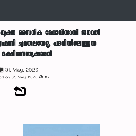
യ സംയുക്ത സൈനിക മേധാവിയായി ജനറൽ
്മണി ചുമതലയേറ്റു, പദവിയിലെത്തുന്ന
ദക്ഷിണേന്ത്യക്കാരൻ
31, May, 2026
ed on 31, May, 2026
87