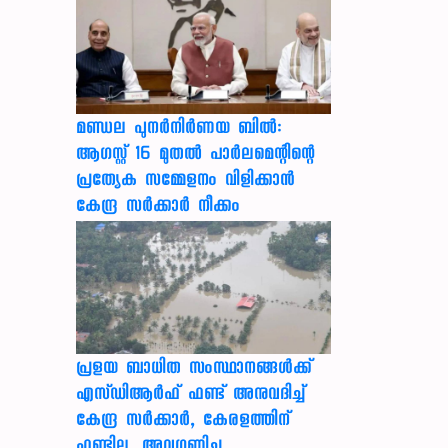
മണ്ഡല പുനർനിർണയ ബിൽ:
ആഗസ്റ്റ് 16 മുതൽ പാർലമെന്റിന്റെ
പ്രത്യേക സമ്മേളനം വിളിക്കാൻ
കേന്ദ്ര സർക്കാർ നീക്കം
പ്രളയ ബാധിത സംസ്ഥാനങ്ങൾക്ക്
എസ്ഡിആർഫ് ഫണ്ട് അനുവദിച്ച്
കേന്ദ്ര സര്‍ക്കാര്‍, കേരളത്തിന്
ഫണ്ടില്ല, അവഗണിച്ചു