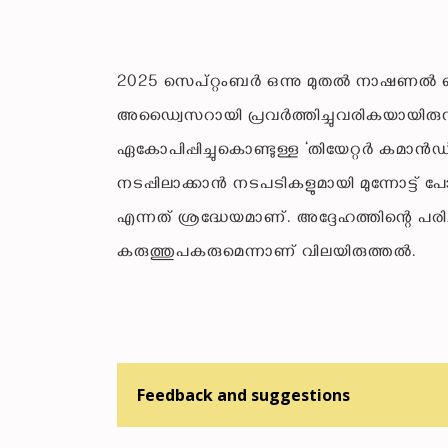
2025 സെപ്റ്റംബർ ഒന്നു മുതൽ നാഷണൽ സെക്
അഡ്വൈസറായി പ്രവർത്തിച്ചുവരികയായിരുന്ന
ഏകോപിപ്പിച്ചുകൊണ്ടുള്ള ‘തിയേറ്റർ കമാൻഡ
നടപ്പിലാക്കാൻ നടപടികളുമായി മുന്നോട്ട
എന്നത് ശ്രദ്ധേയമാണ്. അദ്ദേഹത്തിന്റെ പര
കരുത്തുപകരുമെന്നാണ് വിലയിരുത്തൽ.
Feedback and suggestions