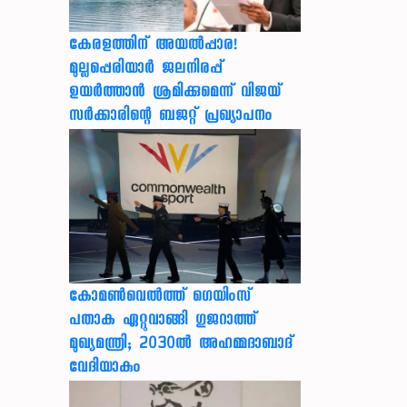
കേരളത്തിന് അ‌യൽപ്പാര!
മുല്ലപ്പെരിയാർ ജലനിരപ്പ്
ഉയർത്താൻ ശ്രമിക്കുമെന്ന് വിജയ്
സർക്കാരിന്റെ ബജറ്റ് പ്രഖ്യാപനം
കോമൺവെൽത്ത് ഗെയിംസ്
പതാക ഏറ്റുവാങ്ങി ഗുജറാത്ത്
മുഖ്യമന്ത്രി; 2030ൽ അഹമ്മദാബാദ്
വേദിയാകും