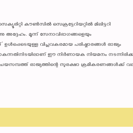
യൂരിറ്റി കൗൺസിൽ സെക്രട്ടേറിയറ്റിൽ മിലിട്ടറി
ു അദ്ദേഹം. മൂന്ന് സേനാവിഭാഗങ്ങളെയും
്’ ഉൾപ്പെടെയുള്ള വിപ്ലവകരമായ പരിഷ്കാരങ്ങൾ രാജ്യം
് പോകുന്നതിനിടയിലാണ് ഈ നിർണായക നിയമനം നടന്നിരിക്കു
ിചയസമ്പത്ത് രാജ്യത്തിന്റെ സുരക്ഷാ ക്രമീകരണങ്ങൾക്ക് വ