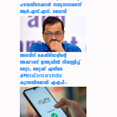
പഴയതിനേക്കാൾ സത്യസന്ധരെന്ന്
ആർ.എസ്.എസ്. മേധാവി
അരവിന്ദ് കെജ്‌രിവാളിന്റെ
അക്കൗണ്ട് ഇന്ത്യയിൽ നിയന്ത്രിച്ച്
മെറ്റാ; മെറ്റക്ക് എതിരെ
#MetaCensorsIndia
ക്യാമ്പയിനുമായി എഎപി…