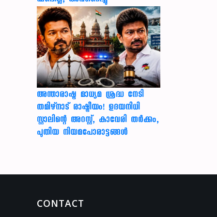
അന്താരാഷ്ട്ര മാധ്യമ ശ്രദ്ധ നേടി
തമിഴ്‌നാട് രാഷ്ട്രീയം! ഉദയനിധി
സ്റ്റാലിന്റെ അറസ്റ്റ്, കാവേരി തർക്കം,
പുതിയ നിയമപോരാട്ടങ്ങൾ
CONTACT