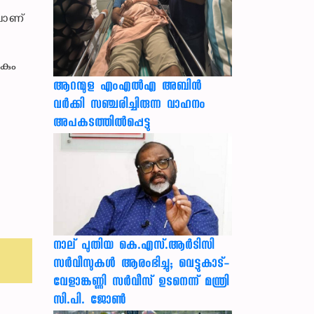
ലാണ്
കും
ആറന്മുള എംഎൽഎ അബിൻ
വർക്കി സഞ്ചരിച്ചിരുന്ന വാഹനം
അപകടത്തിൽപ്പെട്ടു
നാല് പുതിയ കെ.എസ്.ആർടിസി
സർവീസുകൾ ആരംഭിച്ചു; വെട്ടുകാട്-
വേളാങ്കണ്ണി സർവീസ് ഉടനെന്ന് മന്ത്രി
സി.പി. ജോൺ