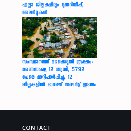
എല്ലാ ജില്ലകളിലും മുന്നറിയിപ്പ്;
അലർട്ടുകൾ
സംസ്ഥാനത്ത് മഴക്കെടുതി രൂക്ഷം:
മരണസംഖ്യ 12 ആയി, 5792
പേരെ മാറ്റിപ്പാർപ്പിച്ചു; 12
ജില്ലകളിൽ ഓറഞ്ച് അലർട്ട് തുടരും
CONTACT