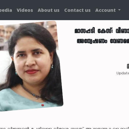
pedia
Videos
About us
Contact us
Account
മാസപ്പടി കേസ്: വീണ
അന്വേഷണം വേണമെന്
Update