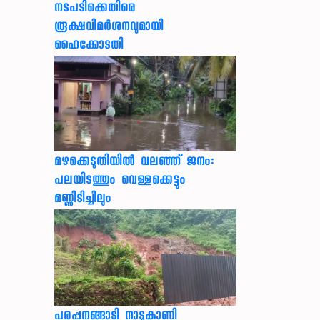
നടപടിക്കെതിരെ
രൂക്ഷവിമർശനവുമായി
ഹൈക്കോടതി
മഴക്കെടുതിയിൽ വലഞ്ഞ് ജനം:
പലയിടത്തും വെള്ളക്കെട്ടും
മണ്ണിടിച്ചിലും
പരപ്പനങ്ങാടി നാടുകാണി