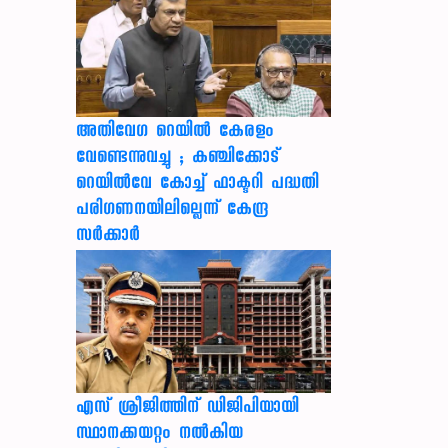
അതിവേഗ റെയിൽ കേരളം
വേണ്ടെന്നുവച്ചു ; കഞ്ചിക്കോട്
റെയിൽവേ കോച്ച് ഫാക്ടറി പദ്ധതി
പരിഗണനയിലില്ലെന്ന് കേന്ദ്ര
സർക്കാർ
എസ് ശ്രീജിത്തിന് ഡിജിപിയായി
സ്ഥാനക്കയറ്റം നൽകിയ