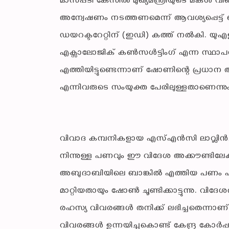
മാസപ്പടി കേസിൽ മുഖ്യമന്ത്രിയുടെ മകൾ വീണ
അന്വേഷണം നടത്തണമെന്ന് ആവശ്യപ്പെട്
ഡയറക്ടറേറ്റിന് (ഇഡി) കത്ത് നൽകി. യു
എക്സാലോജിക് കൺസൾട്ടിംഗ് എന്ന സ്ഥാപനത
എത്തിയിട്ടുണ്ടെന്നാണ് ഷോണിന്റെ പ്രധാന
എന്നിവരുടെ സംയുക്ത പേരിലുള്ളതാണെന്നും അ
വിവാദ കമ്പനികളായ എസ്എൻസി ലാവ്ലിൻ, പ്ര
നിന്നുള്ള പണവും ഈ വിദേശ അക്കൗണ്ടിലേക
അബുദാബിയിലെ ബാങ്കിൽ എത്തിയ പണം പിന്ന
മാറ്റിയതായും ഷോൺ ചൂണ്ടിക്കാട്ടുന്നു. വി
രഹസ്യ വിവരങ്ങൾ തനിക്ക് ലഭിച്ചതെന്നാ
വിവരങ്ങൾ ഉന്നയിച്ചുകൊണ്ട് കേന്ദ്ര കോർപ