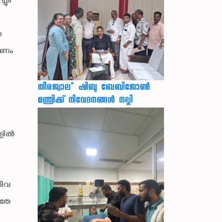
ചും
ന
്പണം
തീരജ്വാല" ഷിബു ബേബിജോൺ
മന്ത്രിക്ക് നിവേദനങ്ങള്‍ നല്കി
ങളിൽ
തീവ
ഇതേ