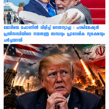
മോദിയെ ഫോണിൽ വിളിച്ച് നെതന്യാഹു : പശ്ചിമേഷ്യൻ
പ്രതിസന്ധിയിലെ നയതന്ത്ര ബന്ധവും പ്രാദേശിക സുരക്ഷയും
ചർച്ചയായി