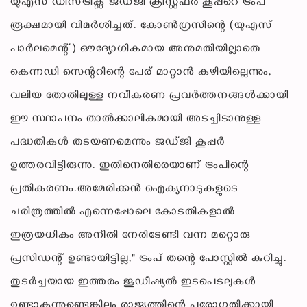
യുഎസ് ഡിസ്ട്രിക്റ്റ് ജഡ്ജി ക്രിസ്റ്റഫർ കൂപ്പറെ ട്രംപ്
രൂക്ഷമായി വിമർശിച്ചത്. കോൺഗ്രസിന്റെ (യുഎസ്
പാർലമെന്റ്) ഔദ്യോഗികമായ അനുമതിയില്ലാതെ
കെന്നഡി സെന്ററിന്റെ പേര് മാറ്റാൻ കഴിയില്ലെന്നും,
വലിയ തോതിലുള്ള നവീകരണ പ്രവർത്തനങ്ങൾക്കായി
ഈ സ്ഥാപനം താൽക്കാലികമായി അടച്ചിടാനുള്ള
പദ്ധതികൾ തടയണമെന്നും ജഡ്ജി കൂപ്പർ
ഉത്തരവിട്ടിരുന്നു. ഇതിനെതിരെയാണ് ട്രംപിന്റെ
പ്രതികരണം.അമേരിക്കൻ ഐക്യനാടുകളുടെ
ചരിത്രത്തിൽ എന്നെപ്പോലെ കോടതികളാൽ
ഇത്രയധികം അനീതി നേരിടേണ്ടി വന്ന മറ്റൊരു
പ്രസിഡന്റ് ഉണ്ടായിട്ടില്ല," ട്രംപ് തന്റെ പോസ്റ്റിൽ കുറിച്ചു.
തുടർച്ചയായ ഇത്തരം ജുഡീഷ്യൽ ഇടപെടലുകൾ
ഉണ്ടാകുന്നുണ്ടെങ്കിലും രാജ്യത്തിന്റെ പുരോഗതിക്കായി