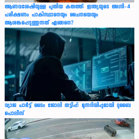
ആണവശേഷിയുള്ള പുതിയ കരുത്ത്: ഇന്ത്യയുടെ അഗ്നി-4
പരീക്ഷണം പാകിസ്ഥാനെയും ചൈനയെയും
ആശങ്കപ്പെടുത്തുന്നത് എങ്ങനെ?
വ്യാജ പാർട്ട് ടൈം ജോലി തട്ടിപ്പ്: മുന്നറിയിപ്പുമായി ദുബൈ
പൊലീസ്