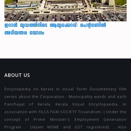
ഇറാന്‍ യുദ്ധത്തിനിടെ ആയുധക്കുറവ്: പെന്റഗണില്‍
അടിയന്തര യോഗം
ABOUT US
Encyclopedia on Kerala in visual form! Documentary film
series about the Corporation - Municipality wards and each
Panchayat of Kerala. Kerala Visual Encyclopaedia. In
association with FILCA FILM SOCIETY Trivandrum. ( Under the
concept of Prime Minister's Employment Generation
Program . Udyam MSME and GST registered) . Also