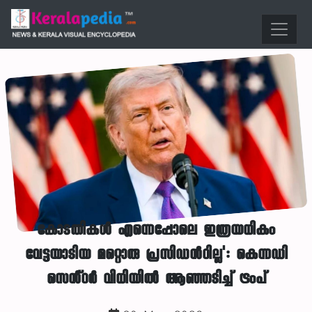
കോടതികൾ എന്നെപ്പോലെ ഇത്രയധികം
വേട്ടയാടിയ മറ്റൊരു പ്രസിഡന്‍റില്ല': കെന്നഡി
സെൻ്റർ വിധിയിൽ ആഞ്ഞടിച്ച് ട്രംപ്