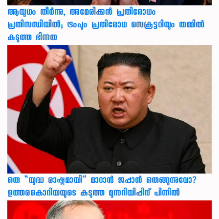
ആയുധം തീർന്നു, അമേരിക്കൻ പ്രതിരോധം
പ്രതിസന്ധിയിൽ; ട്രംപും പ്രതിരോധ സെക്രട്ടറിയും തമ്മിൽ
കടുത്ത ഭിന്നത
ഒരു “യുദ്ധ രാഷ്ട്രമായി” മാറാൻ ജപ്പാൻ ഒരുങ്ങുന്നുവോ?
ഉത്തരകൊറിയയുടെ കടുത്ത മുന്നറിയിപ്പിന് പിന്നിൽ