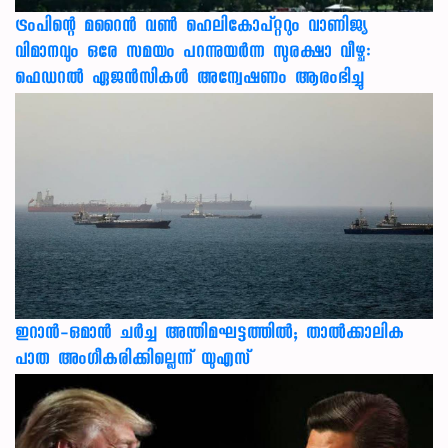
ട്രംപിന്റെ മറൈന്‍ വണ്‍ ഹെലികോപ്റ്ററും വാണിജ്യ
വിമാനവും ഒരേ സമയം പറന്നുയര്‍ന്ന സുരക്ഷാ വീഴ്ച:
ഫെഡറല്‍ ഏജന്‍സികള്‍ അന്വേഷണം ആരംഭിച്ചു
ഇറാന്‍-ഒമാന്‍ ചര്‍ച്ച അന്തിമഘട്ടത്തില്‍; താല്‍ക്കാലിക
പാത അംഗീകരിക്കില്ലെന്ന് യുഎസ്