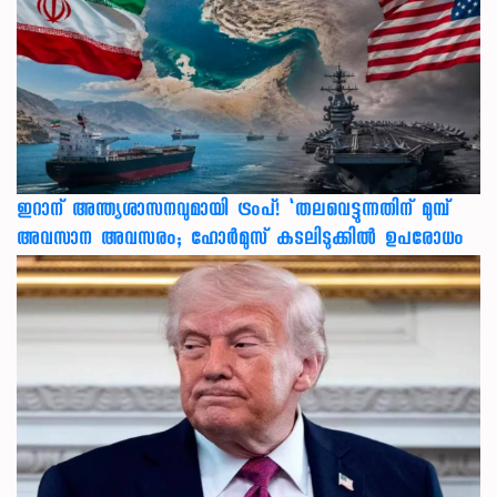
ഇറാന് അന്ത്യശാസനവുമായി ട്രംപ്! ‘തലവെട്ടുന്നതിന് മുമ്പ്
അവസാന അവസരം; ഹോർമുസ് കടലിടുക്കിൽ ഉപരോധം