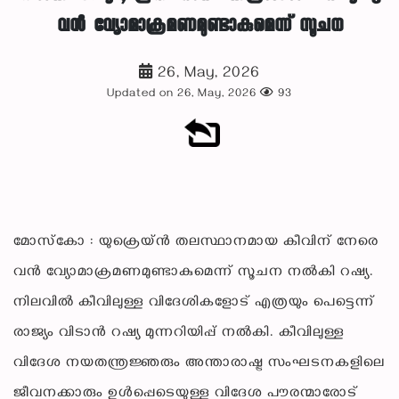
വൻ വ്യോമാക്രമണമുണ്ടാകുമെന്ന് സൂചന
26, May, 2026
Updated on 26, May, 2026
93
മോസ്‌കോ : യുക്രെയ്ൻ തലസ്ഥാനമായ കീവിന് നേരെ
വൻ വ്യോമാക്രമണമുണ്ടാകുമെന്ന് സൂചന നൽകി റഷ്യ.
നിലവിൽ കീവിലുള്ള വിദേശികളോട് എത്രയും പെട്ടെന്ന്
രാജ്യം വിടാൻ റഷ്യ മുന്നറിയിപ്പ് നൽകി. കീവിലുള്ള
വിദേശ നയതന്ത്രജ്ഞരും അന്താരാഷ്ട്ര സംഘടനകളിലെ
ജീവനക്കാരും ഉൾപ്പെടെയുള്ള വിദേശ പൗരന്മാരോട്