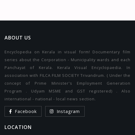
ABOUT US
Encyclopedia on Kerala in visual form! Documentary film
series about the Corporation - Municipality wards and each
Panchayat of Kerala. Kerala Visual Encyclopaedia. In
association with FILCA FILM SOCIETY Trivandrum. ( Under the
concept of Prime Minister's Employment Generation
Program . Udyam MSME and GST registered) . Also
international - national - local news section.
Facebook
Instagram
LOCATION