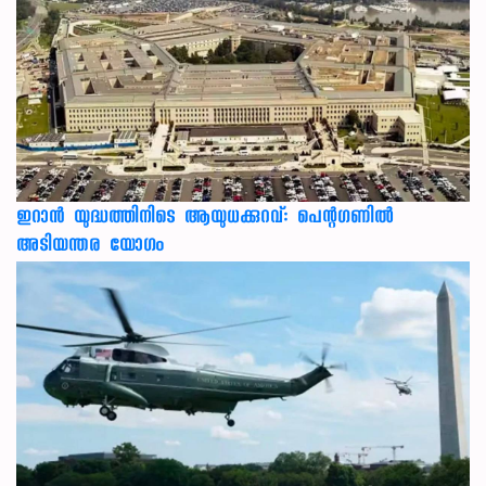
ഇറാന്‍ യുദ്ധത്തിനിടെ ആയുധക്കുറവ്: പെന്റഗണില്‍
അടിയന്തര യോഗം