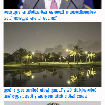
ഇന്ത്യയുടെ എഫ്‌സിആര്‍എ ഭേതഗതി നിയമത്തിനെതിരേ
ട്രംപ് അനുകൂല എം.പി രംഗത്ത്
തുടർ സ്ഫോടനങ്ങളിൽ വിറച്ച് ദുബായ് ; 20 മിനിറ്റിനുള്ളിൽ
ഏഴ് സ്ഫോടനങ്ങൾ ; പരിഭ്രാന്തിയിൽ ഗൾഫ് മേഖല