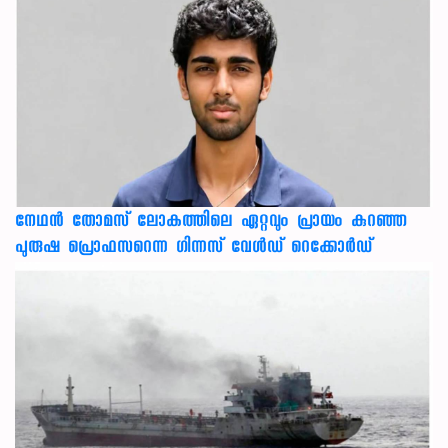
നേഥന്‍ തോമസ് ലോകത്തിലെ ഏറ്റവും പ്രായം കുറഞ്ഞ
പുരുഷ പ്രൊഫസറെന്ന ഗിന്നസ് വേള്‍ഡ് റെക്കോര്‍ഡ്