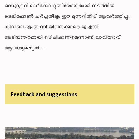
സെക്രട്ടറി മാർക്കോ റൂബിയോയുമായി നടത്തിയ
ടെലിഫോൺ ചർച്ചയിലും ഈ മുന്നറിയിപ്പ് ആവർത്തിച്ചു.
കീവിലെ എംബസി ജീവനക്കാരെ യുഎസ്
അടിയന്തരമായി ഒഴിപ്പിക്കണമെന്നാണ് ലാവ്‌റോവ്
ആവശ്യപ്പെട്ടത്....
Feedback and suggestions