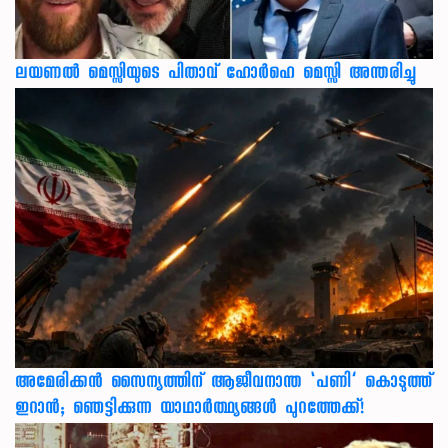
ലയണൽ മെസ്സിയുടെ പിതാവ് ഹോർഹെ മെസ്സി അന്തരിച്ചു
അമേരിക്കൻ സൈന്യത്തിന് ആജീവനാന്ത ‘പണി’ കൊടുത്ത്
ഇറാൻ; ഞെട്ടിക്കുന്ന യാഥാർത്ഥ്യങ്ങൾ പുറത്തേക്ക്!