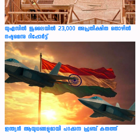
യുഎസില്‍ ജൂലൈയില്‍ 23,000 അപ്രതീക്ഷിത തൊഴില്‍
നഷ്ടമെന്നു റിപ്പോര്‍ട്ട്
ഇന്ത്യൻ ആയുധങ്ങളുമായി പറക്കുന്ന ഫ്രഞ്ച് കരുത്ത്