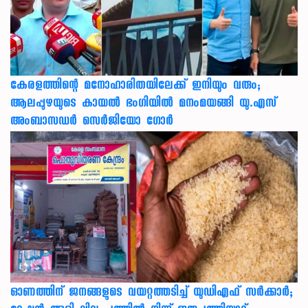
കേരളത്തിന്റെ മനോഹാരിതയിലേക്ക് ഇനിയും വരും;
ആലപ്പുഴയുടെ കായൽ ഭംഗിയിൽ മനംമയങ്ങി യു.എസ്
അംബാസഡർ സെർജിയോ ഗോർ
ഓണത്തിന് ജനങ്ങളുടെ വയറ്റത്തടിച്ച് യുഡിഎഫ് സർക്കാർ;