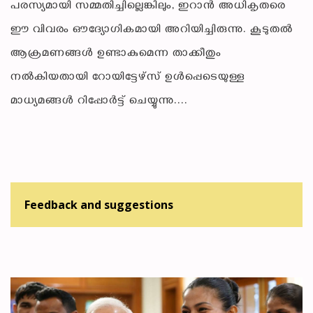
പരസ്യമായി സമ്മതിച്ചില്ലെങ്കിലും, ഇറാൻ അധികൃതരെ
ഈ വിവരം ഔദ്യോഗികമായി അറിയിച്ചിരുന്നു. കൂടുതൽ
ആക്രമണങ്ങൾ ഉണ്ടാകുമെന്ന താക്കീതും
നൽകിയതായി റോയിട്ടേഴ്സ് ഉൾപ്പെടെയുള്ള
മാധ്യമങ്ങൾ റിപ്പോർട്ട് ചെയ്യുന്നു....
Feedback and suggestions