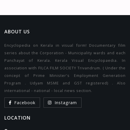
ABOUT US
Encyclopedia on Kerala in visual form! Documentary film
series about the Corporation - Municipality wards and each
Panchayat of Kerala. Kerala Visual Encyclopaedia. In
association with FILCA FILM SOCIETY Trivandrum. ( Under the
concept of Prime Minister's Employment Generation
Program . Udyam MSME and GST registered) . Also
international - national - local news section.
Facebook
Instagram
LOCATION