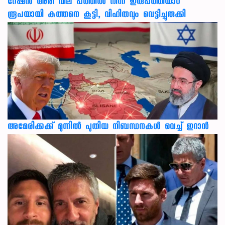
റേഷൻ അരി വില പത്തിൽ നിന്ന് ഇരുപത്തിയാറ്
രൂപയായി കുത്തനെ കൂട്ടി, വിഹിതവും വെട്ടിച്ചുരുക്കി
അമേരിക്കക്ക് മുന്നിൽ പുതിയ നിബന്ധനകൾ വെച്ച് ഇറാൻ