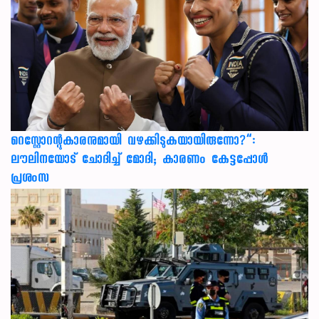
റെസ്റ്റോറന്റുകാരനുമായി വഴക്കിടുകയായിരുന്നോ?”:
ലൗലിനയോട് ചോദിച്ച് മോദി; കാരണം കേട്ടപ്പോൾ
പ്രശംസ