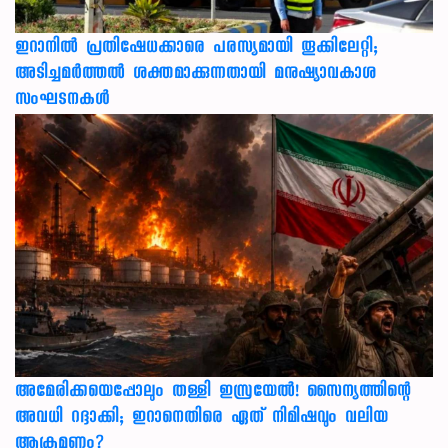
ഇറാനിൽ പ്രതിഷേധക്കാരെ പരസ്യമായി തൂക്കിലേറ്റി;
അടിച്ചമർത്തൽ ശക്തമാക്കുന്നതായി മനുഷ്യാവകാശ
സംഘടനകൾ
അമേരിക്കയെപ്പോലും തള്ളി ഇസ്രയേൽ! സൈന്യത്തിന്റെ
അവധി റദ്ദാക്കി; ഇറാനെതിരെ ഏത് നിമിഷവും വലിയ
ആക്രമണം?