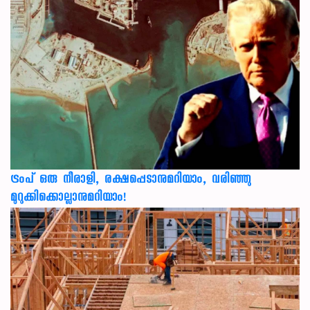
ട്രംപ് ഒരു നീരാളി, രക്ഷപ്പെടാനുമറിയാം, വരിഞ്ഞു
മുറുക്കിക്കൊല്ലാനുമറിയാം!