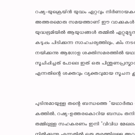
റഷ്യ–യുക്രെയ്ൻ യുദ്ധം ഏറ്റവും നിർണായ
അത്തരമൊരു സമയത്താണ് ഈ വാക്കുകൾ പുറത്ത
യുദ്ധഭൂമിയിൽ ആയുധങ്ങൾ തമ്മിൽ ഏറ്റുമുട്
കടുപ്പം പിടിക്കുന്ന സാഹചര്യത്തിലും, കിം 
നയിക്കുന്നു ആഗോള ശക്തിസമരത്തിൽ യഥ
സൂചിപ്പിച്ചത് പോലെ ഇത് ഒരു പിന്തുണപ്രസ്ത
എന്നതിന്റെ ശക്തവും വ്യക്തവുമായ സൂചന 
പുടിനുമായുള്ള തന്റെ ബന്ധത്തെ “യഥാർത്
കത്തിൽ, റഷ്യ–ഉത്തരകൊറിയ ബന്ധം തനിക്കേറ്
തമ്മിലുള്ള സഹകരണം ഇനി “വിവിധ മേഖല
നിൽക്കുന്നു എന്നതിൽ ഒരു തരത്തിലുള്ള അവ്യക്