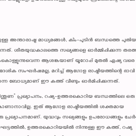
ള അന്താരാഷ്ട്ര മാധ്യമങ്ങൾ, കിം–പുടിൻ ബന്ധത്തെ പുതി
്നത്. ശീതയുദ്ധകാലത്തെ സഖ്യങ്ങളെ ഓർമ്മിപ്പിക്കുന്ന തരത
ൊള്ളുന്നുവെന്ന ആശങ്കയാണ് യൂറോപ്പ് മുതൽ ഏഷ്യ വരെ
രാദേശിക സംഘർഷമല്ല, മറിച്ച് ആഗോള രാഷ്ട്രീയത്തിന്റെ ഭാവി
ന ബോധ്യമാണ് ഈ കത്ത് വീണ്ടും ഓർമിപ്പിക്കുന്നത്.
ന്തുണ” പ്രഖ്യാപനം, റഷ്യ–ഉത്തരകൊറിയ ബന്ധത്തിലെ ഒരു
ം കാണാനാവില്ല. ഇത് ആഗോള രാഷ്ട്രീയത്തിൽ ശക്തമായ
ു പ്രഖ്യാപനമാണ്. യുദ്ധവും സഖ്യങ്ങളും ഉപരോധങ്ങളും ചേർന
കാലഘട്ടത്തിൽ, ഉത്തരകൊറിയയിൽ നിന്നുള്ള ഈ കത്ത്, റഷ്യ