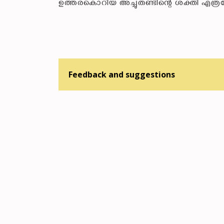
ഉത്തരകൊറിയ അച്ചുതണ്ടിന്റെ ശക്തി എത്രത
Feedback and suggestions