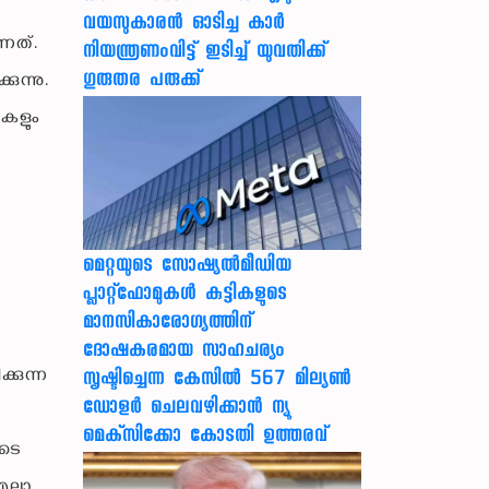
വയസുകാരന്‍ ഓടിച്ച കാര്‍
നത്.
നിയന്ത്രണംവിട്ട് ഇടിച്ച് യുവതിക്ക്
ഗുരുതര പരുക്ക്
ുന്നു.
ികളും
മെറ്റയുടെ സോഷ്യല്‍മീഡിയ
പ്ലാറ്റ്‌ഫോമുകള്‍ കുട്ടികളുടെ
മാനസികാരോഗ്യത്തിന്
ദോഷകരമായ സാഹചര്യം
കുന്ന
സൃഷ്ടിച്ചെന്ന കേസില്‍ 567 മില്യണ്‍
ഡോളര്‍ ചെലവഴിക്കാന്‍ ന്യൂ
ം
മെക്‌സിക്കോ കോടതി ഉത്തരവ്
ിടെ
ല്ലാ