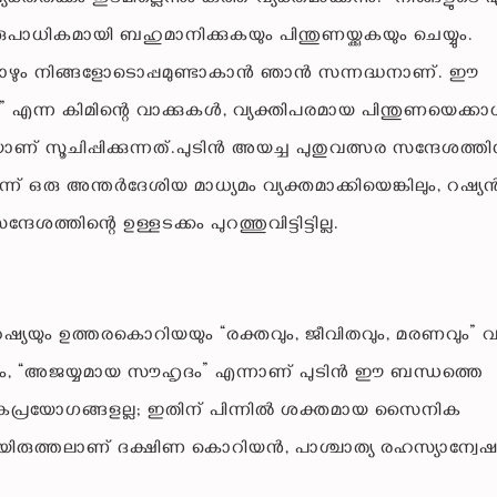
ധികമായി ബഹുമാനിക്കുകയും പിന്തുണയ്ക്കുകയും ചെയ്യും.
ി എപ്പോഴും നിങ്ങളോടൊപ്പമുണ്ടാകാൻ ഞാൻ സന്നദ്ധനാണ്. ഈ
കും” എന്ന കിമിന്റെ വാക്കുകൾ, വ്യക്തിപരമായ പിന്തുണയെക്ക
ണ് സൂചിപ്പിക്കുന്നത്.പുടിൻ അയച്ച പുതുവത്സര സന്ദേശത്തി
 ഒരു അന്തർദേശിയ മാധ്യമം വ്യക്തമാക്കിയെങ്കിലും, റഷ്യ
േശത്തിന്റെ ഉള്ളടക്കം പുറത്തുവിട്ടിട്ടില്ല.
, റഷ്യയും ഉത്തരകൊറിയയും “രക്തവും, ജീവിതവും, മരണവും” 
േസമയം, “അജയ്യമായ സൗഹൃദം” എന്നാണ് പുടിൻ ഈ ബന്ധത്തെ
ാചകപ്രയോഗങ്ങളല്ല; ഇതിന് പിന്നിൽ ശക്തമായ സൈനിക
യിരുത്തലാണ് ദക്ഷിണ കൊറിയൻ, പാശ്ചാത്യ രഹസ്യാന്വ