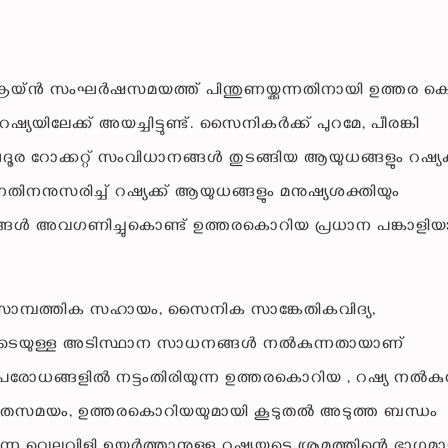
ക്രെയ്ൻ സംഘർഷസമയത്ത് പിന്തുണയ്ക്കുന്നതിനായി ഉത്തര 
േക്ക് അയച്ചിട്ടുണ്ട്. സൈനികർക്ക് പുറമേ, പീരങ്കി
ദൂര റോക്കറ്റ് സംവിധാനങ്ങൾ തുടങ്ങിയ ആയുധങ്ങളും റഷ്യക്
ളുന്നതിനനുസരിച്ച് റഷ്യക്ക് ആയുധങ്ങളും മനുഷ്യശക്തിയും
ങ്ങൾ അവഗണിച്ചുകൊണ്ട് ഉത്തരകൊറിയ പ്രധാന പങ്കാളിയ
സാമ്പത്തിക സഹായം, സൈനിക സാങ്കേതികവിദ്യ,
്പെടെയുള്ള അടിസ്ഥാന സാധനങ്ങൾ നൽകുന്നതായാണ്
പരോധങ്ങളിൽ നട്ടംതിരിയുന്ന ഉത്തരകൊറിയ , റഷ്യ നൽകുന
സമയം, ഉത്തരകൊറിയയുമായി കൂടുതൽ അടുത്ത ബന്ധം
റന്ന വെല്ലുവിളി ഉയർത്താനുള്ള റഷ്യയുടെ ശ്രമത്തിന്റെ ഭാഗ