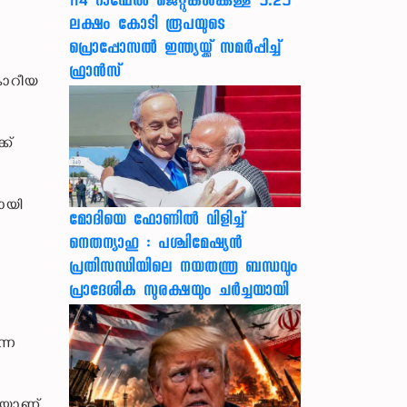
114 റാഫേൽ ജെറ്റുകൾക്കുള്ള 3.25
ലക്ഷം കോടി രൂപയുടെ
പ്രൊപ്പോസൽ ഇന്ത്യയ്ക്ക് സമർപ്പിച്ച്
ഫ്രാൻസ്
കൊറീയ
ക്
ായി
മോദിയെ ഫോണിൽ വിളിച്ച്
നെതന്യാഹു : പശ്ചിമേഷ്യൻ
പ്രതിസന്ധിയിലെ നയതന്ത്ര ബന്ധവും
പ്രാദേശിക സുരക്ഷയും ചർച്ചയായി
്ന
മായാണ്