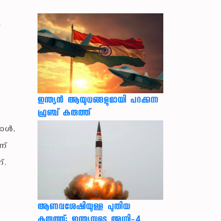
്
ം
ഇന്ത്യൻ ആയുധങ്ങളുമായി പറക്കുന്ന
ഫ്രഞ്ച് കരുത്ത്
പോൾ,
ണ്
്.
ആണവശേഷിയുള്ള പുതിയ
കരുത്ത്: ഇന്ത്യയുടെ അഗ്നി-4