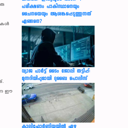
രു
പരീക്ഷണം പാകിസ്ഥാനെയും
ചൈനയെയും ആശങ്കപ്പെടുത്തുന്നത്
എങ്ങനെ?
കുകൾ
വ്യാജ പാർട്ട് ടൈം ജോലി തട്ടിപ്പ്:
മുന്നറിയിപ്പുമായി ദുബൈ പൊലീസ്
്.
ർന്ന ഈ
കാലിഫോര്‍ണിയയില്‍ ഏഴു