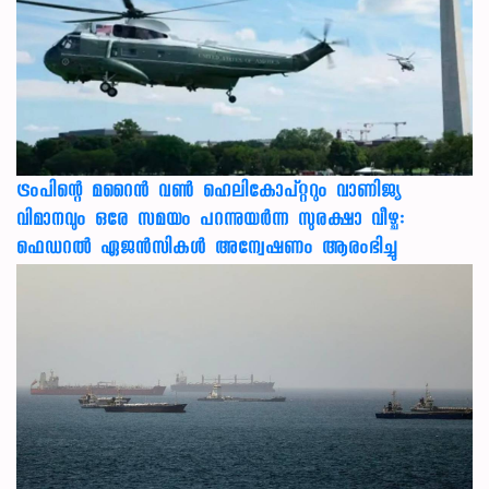
ട്രംപിന്റെ മറൈന്‍ വണ്‍ ഹെലികോപ്റ്ററും വാണിജ്യ
വിമാനവും ഒരേ സമയം പറന്നുയര്‍ന്ന സുരക്ഷാ വീഴ്ച:
ഫെഡറല്‍ ഏജന്‍സികള്‍ അന്വേഷണം ആരംഭിച്ചു