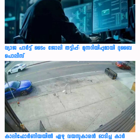
വ്യാജ പാർട്ട് ടൈം ജോലി തട്ടിപ്പ്: മുന്നറിയിപ്പുമായി ദുബൈ
പൊലീസ്
കാലിഫോര്‍ണിയയില്‍ ഏഴു വയസുകാരന്‍ ഓടിച്ച കാര്‍