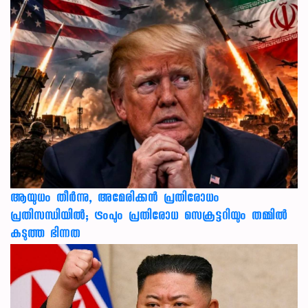
ആയുധം തീർന്നു, അമേരിക്കൻ പ്രതിരോധം
പ്രതിസന്ധിയിൽ; ട്രംപും പ്രതിരോധ സെക്രട്ടറിയും തമ്മിൽ
കടുത്ത ഭിന്നത