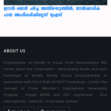
ഇറാന്‍-ഒമാന്‍ ചര്‍ച്ച അന്തിമഘട്ടത്തില്‍; താല്‍ക്കാലിക
പാത അംഗീകരിക്കില്ലെന്ന് യുഎസ്
ABOUT US
Encyclopedia on Kerala in visual form! Documentary film
series about the Corporation - Municipality wards and each
Panchayat of Kerala. Kerala Visual Encyclopaedia. In
association with FILCA FILM SOCIETY Trivandrum. ( Under the
concept of Prime Minister's Employment Generation
Program . Udyam MSME and GST registered) . Also
international - national - local news section.