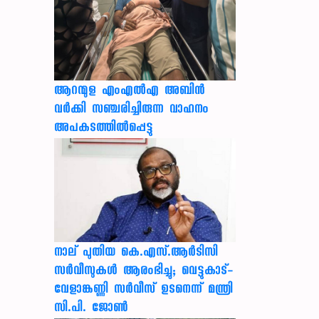
ആറന്മുള എംഎൽഎ അബിൻ
വർക്കി സഞ്ചരിച്ചിരുന്ന വാഹനം
അപകടത്തിൽപ്പെട്ടു
നാല് പുതിയ കെ.എസ്.ആർടിസി
സർവീസുകൾ ആരംഭിച്ചു; വെട്ടുകാട്-
വേളാങ്കണ്ണി സർവീസ് ഉടനെന്ന് മന്ത്രി
സി.പി. ജോൺ