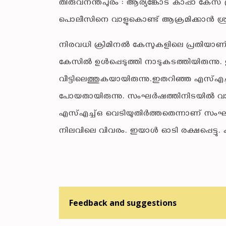
തിരുവനന്തപുരം : ആര്യങ്കോട് കാപ്പാ കേസ്
പൊലീസിനെ വാളുകൊണ്ട് ആക്രമിക്കാൻ ശ്രമ
നിരവധി ക്രിമിനൽ കേസുകളിലെ പ്രതിയാണ
കേസിൽ ഉൾപ്പെടുത്തി നാടുകടത്തിയിരുന്ന
വീട്ടിലെത്തുകയായിരുന്നു.ഇതറിഞ്ഞ എസ്എ
പോയതായിരുന്നു. സംഘർഷത്തിനിടയിൽ വാളുപ
എസ്എച്ച്ഒ വെടിയുതിർത്തതെന്നാണ് സംഘം പറ
നിലവിലെ വിവരം. ഇയാൾ ഓടി രക്ഷപ്പെട്ടു
Feedback and suggestions