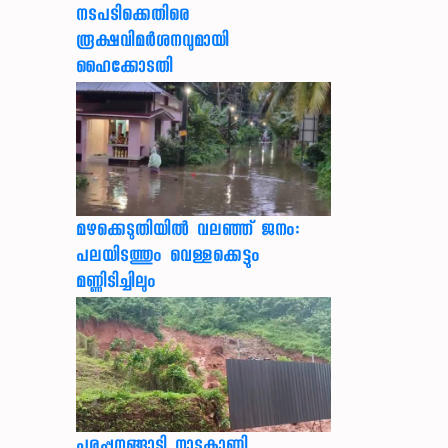
നടപടിക്കെതിരെ
രൂക്ഷവിമർശനവുമായി
ഹൈക്കോടതി
മഴക്കെടുതിയിൽ വലഞ്ഞ് ജനം:
പലയിടത്തും വെള്ളക്കെട്ടും
മണ്ണിടിച്ചിലും
പരപ്പനങ്ങാടി നാടുകാണി