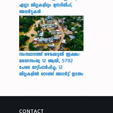
എല്ലാ ജില്ലകളിലും മുന്നറിയിപ്പ്;
അലർട്ടുകൾ
സംസ്ഥാനത്ത് മഴക്കെടുതി രൂക്ഷം:
മരണസംഖ്യ 12 ആയി, 5792
പേരെ മാറ്റിപ്പാർപ്പിച്ചു; 12
ജില്ലകളിൽ ഓറഞ്ച് അലർട്ട് തുടരും
CONTACT