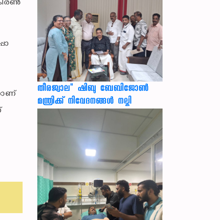
 കിരൺ
.
പാ
തീരജ്വാല" ഷിബു ബേബിജോൺ
നാണ്
മന്ത്രിക്ക് നിവേദനങ്ങള്‍ നല്കി
്