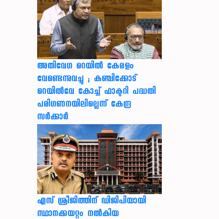
അതിവേഗ റെയിൽ കേരളം
വേണ്ടെന്നുവച്ചു ; കഞ്ചിക്കോട്
റെയിൽവേ കോച്ച് ഫാക്ടറി പദ്ധതി
പരിഗണനയിലില്ലെന്ന് കേന്ദ്ര
സർക്കാർ
എസ് ശ്രീജിത്തിന് ഡിജിപിയായി
സ്ഥാനക്കയറ്റം നൽകിയ