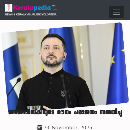
സെലെൻസ്‌കിയുടെ മൗനം പരാജയം സമ്മതിച്ചു
23, November, 2025