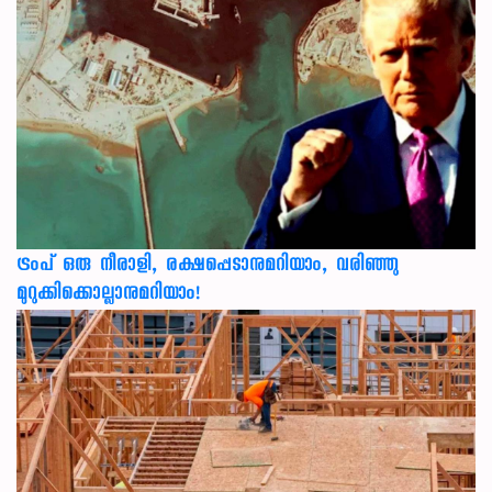
ട്രംപ് ഒരു നീരാളി, രക്ഷപ്പെടാനുമറിയാം, വരിഞ്ഞു
മുറുക്കിക്കൊല്ലാനുമറിയാം!