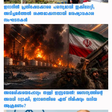
ഇറാനിൽ പ്രതിഷേധക്കാരെ പരസ്യമായി തൂക്കിലേറ്റി;
അടിച്ചമർത്തൽ ശക്തമാക്കുന്നതായി മനുഷ്യാവകാശ
സംഘടനകൾ
അമേരിക്കയെപ്പോലും തള്ളി ഇസ്രയേൽ! സൈന്യത്തിന്റെ
അവധി റദ്ദാക്കി; ഇറാനെതിരെ ഏത് നിമിഷവും വലിയ
ആക്രമണം?