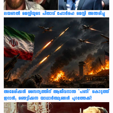
ലയണൽ മെസ്സിയുടെ പിതാവ് ഹോർഹെ മെസ്സി അന്തരിച്ചു
അമേരിക്കൻ സൈന്യത്തിന് ആജീവനാന്ത ‘പണി’ കൊടുത്ത്
ഇറാൻ; ഞെട്ടിക്കുന്ന യാഥാർത്ഥ്യങ്ങൾ പുറത്തേക്ക്!