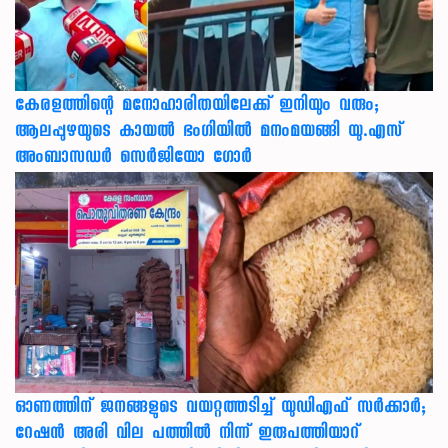
കേരളത്തിന്റെ മനോഹാരിതയിലേക്ക് ഇനിയും വരും;
ആലപ്പുഴയുടെ കായൽ ഭംഗിയിൽ മനംമയങ്ങി യു.എസ്
അംബാസഡർ സെർജിയോ ഗോർ
ഓണത്തിന് ജനങ്ങളുടെ വയറ്റത്തടിച്ച് യുഡിഎഫ് സർക്കാർ;
റേഷൻ അരി വില പത്തിൽ നിന്ന് ഇരുപത്തിയാറ്