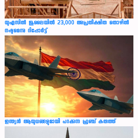
യുഎസില്‍ ജൂലൈയില്‍ 23,000 അപ്രതീക്ഷിത തൊഴില്‍
നഷ്ടമെന്നു റിപ്പോര്‍ട്ട്
ഇന്ത്യൻ ആയുധങ്ങളുമായി പറക്കുന്ന ഫ്രഞ്ച് കരുത്ത്