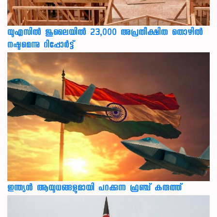
യുഎസില്‍ ജൂലൈയില്‍ 23,000 അപ്രതീക്ഷിത തൊഴില്‍
നഷ്ടമെന്നു റിപ്പോര്‍ട്ട്
ഇന്ത്യൻ ആയുധങ്ങളുമായി പറക്കുന്ന ഫ്രഞ്ച് കരുത്ത്