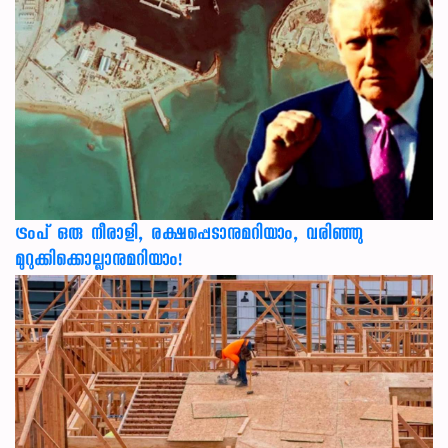
ട്രംപ് ഒരു നീരാളി, രക്ഷപ്പെടാനുമറിയാം, വരിഞ്ഞു
മുറുക്കിക്കൊല്ലാനുമറിയാം!