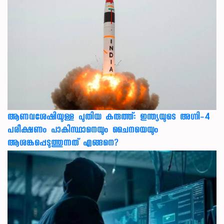
ആണവശേഷിയുള്ള പുതിയ കരുത്ത്: ഇന്ത്യയുടെ അഗ്നി-4
പരീക്ഷണം പാകിസ്ഥാനെയും ചൈനയെയും
ആശങ്കപ്പെടുത്തുന്നത് എങ്ങനെ?