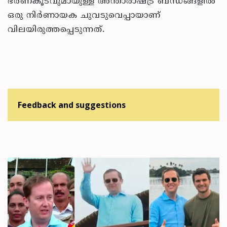
ഭരണകൂടവുമായുള്ള അന്താരാഷ്ട്ര ബന്ധങ്ങളിൽ
ഒരു നിർണായക ചുവടുവെപ്പായാണ്
വിലയിരുത്തപ്പെടുന്നത്.
Feedback and suggestions