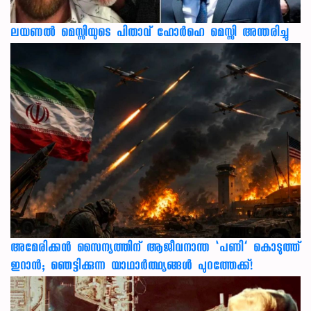
ലയണൽ മെസ്സിയുടെ പിതാവ് ഹോർഹെ മെസ്സി അന്തരിച്ചു
അമേരിക്കൻ സൈന്യത്തിന് ആജീവനാന്ത ‘പണി’ കൊടുത്ത്
ഇറാൻ; ഞെട്ടിക്കുന്ന യാഥാർത്ഥ്യങ്ങൾ പുറത്തേക്ക്!