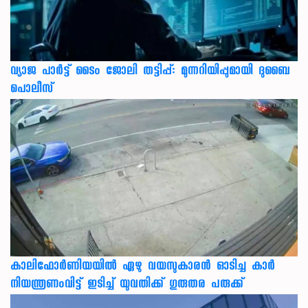
വ്യാജ പാർട്ട് ടൈം ജോലി തട്ടിപ്പ്: മുന്നറിയിപ്പുമായി ദുബൈ
പൊലീസ്
കാലിഫോര്‍ണിയയില്‍ ഏഴു വയസുകാരന്‍ ഓടിച്ച കാര്‍
നിയന്ത്രണംവിട്ട് ഇടിച്ച് യുവതിക്ക് ഗുരുതര പരുക്ക്