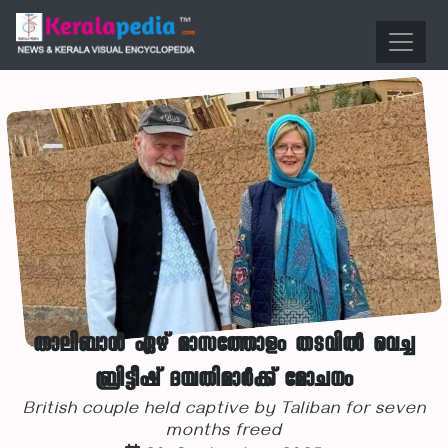
താലിബാൻ ഏഴ് മാസത്തോളം തടവിൽ വെച്ച
ബ്രിട്ടീഷ് ദമ്പതിമാർക്ക് മോചനം
British couple held captive by Taliban for seven
months freed