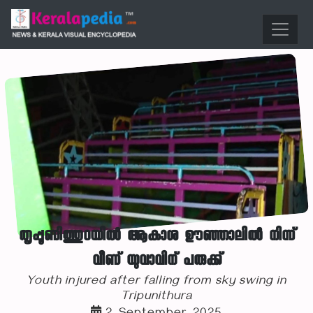
തൃപ്പൂണിത്തുറയില്‍ ആകാശ ഊഞ്ഞാലില്‍ നിന്ന്
വീണ് യുവാവിന് പരുക്ക്
Youth injured after falling from sky swing in
Tripunithura