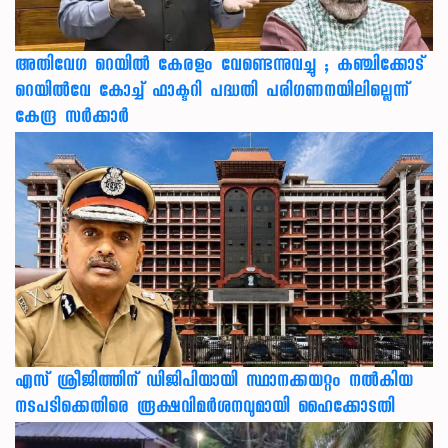
അതിവേഗ റെയിൽ കേരളം വേണ്ടെന്നുവച്ചു ; കഞ്ചിക്കോട്
റെയിൽവേ കോച്ച് ഫാക്ടറി പദ്ധതി പരിഗണനയിലില്ലെന്ന്
കേന്ദ്ര സർക്കാർ
എസ് ശ്രീജിത്തിന് ഡിജിപിയായി സ്ഥാനക്കയറ്റം നൽകിയ
നടപടിക്കെതിരെ രൂക്ഷവിമർശനവുമായി ഹൈക്കോടതി