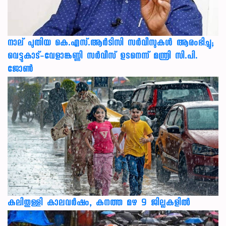
നാല് പുതിയ കെ.എസ്.ആർടിസി സർവീസുകൾ ആരംഭിച്ചു;
വെട്ടുകാട്-വേളാങ്കണ്ണി സർവീസ് ഉടനെന്ന് മന്ത്രി സി.പി.
ജോൺ
കലിതുള്ളി കാലവർഷം, കനത്ത മഴ 9 ജില്ലകളിൽ