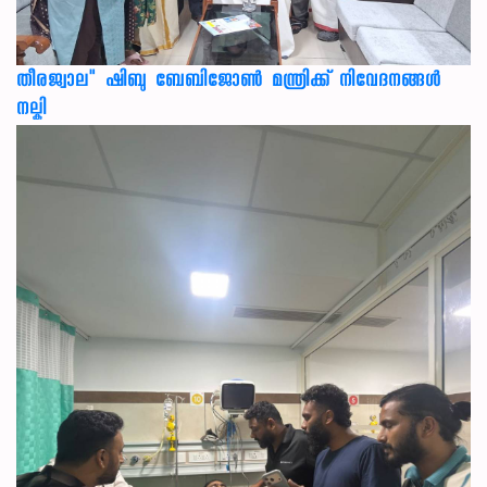
തീരജ്വാല" ഷിബു ബേബിജോൺ മന്ത്രിക്ക് നിവേദനങ്ങള്‍
നല്കി