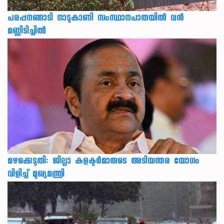
പരപ്പനങ്ങാടി നാടുകാണി സംസ്ഥാനപാതയില്‍ വന്‍
മണ്ണിടിച്ചില്‍
മഴക്കെടുതി: ജില്ലാ കളക്ടർമാരുടെ അടിയന്തര യോഗം
വിളിച്ച് മുഖ്യമന്ത്രി