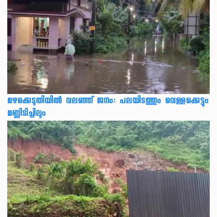
മഴക്കെടുതിയിൽ വലഞ്ഞ് ജനം: പലയിടത്തും വെള്ളക്കെട്ടും
മണ്ണിടിച്ചിലും