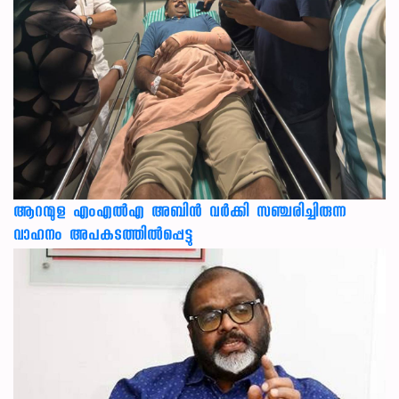
ആറന്മുള എംഎൽഎ അബിൻ വർക്കി സഞ്ചരിച്ചിരുന്ന
വാഹനം അപകടത്തിൽപ്പെട്ടു