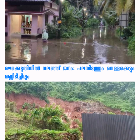
മഴക്കെടുതിയിൽ വലഞ്ഞ് ജനം: പലയിടത്തും വെള്ളക്കെട്ടും
മണ്ണിടിച്ചിലും