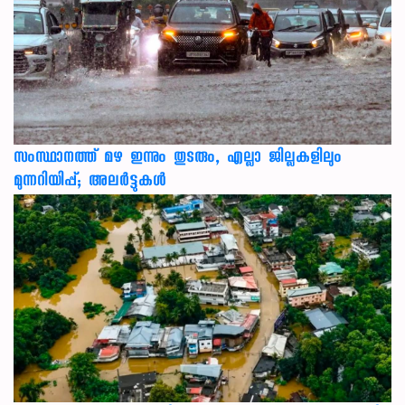
സംസ്ഥാനത്ത് മഴ ഇന്നും തുടരും, എല്ലാ ജില്ലകളിലും
മുന്നറിയിപ്പ്; അലർട്ടുകൾ