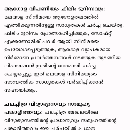
ആഗോള വിപണിയും ഫിലിം ടൂറിസവും
:
മലയാള സിനിമയെ ആഗോളതലത്തിൽ
എത്തിക്കുന്നതിനുള്ള സാധ്യതകൾ ചർച്ച ചെയ്തു.
ഫിലിം ടൂറിസം പ്രോത്സാഹിപ്പിക്കുക, സോഫ്റ്റ്
എക്കണോമിക് പവർ ആയി സിനിമയെ
ഉപയോഗപ്പെടുത്തുക, ആഗോള വ്യാപകമായ
നിർമ്മാണ പ്രവർത്തനങ്ങൾ നടത്തുക തുടങ്ങിയ
വിഷയങ്ങൾ ഇതിന്റെ ഭാഗമായി ചർച്ച
ചെയ്യപ്പെട്ടു. ഇത് മലയാള സിനിമയുടെ
സാമ്പത്തിക സാധ്യതകൾ വർദ്ധിപ്പിക്കാൻ
സഹായിക്കും.
ചലച്ചിത്ര വിദ്യാഭ്യാസവും സാമൂഹ്യ
പങ്കാളിത്തവും
: ചലച്ചിത്ര മേഖലയിലെ
വിദ്യാഭ്യാസത്തിന്റെ പ്രാധാന്യവും സമൂഹത്തിന്റെ
പങ്കാളിത്തവും ഈ ചർച്ചയിൽ പ്രധാന