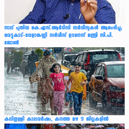
നാല് പുതിയ കെ.എസ്.ആർടിസി സർവീസുകൾ ആരംഭിച്ചു;
വെട്ടുകാട്-വേളാങ്കണ്ണി സർവീസ് ഉടനെന്ന് മന്ത്രി സി.പി.
ജോൺ
കലിതുള്ളി കാലവർഷം, കനത്ത മഴ 9 ജില്ലകളിൽ