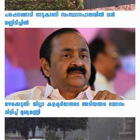
പരപ്പനങ്ങാടി നാടുകാണി സംസ്ഥാനപാതയില്‍ വന്‍
മണ്ണിടിച്ചില്‍
മഴക്കെടുതി: ജില്ലാ കളക്ടർമാരുടെ അടിയന്തര യോഗം
വിളിച്ച് മുഖ്യമന്ത്രി