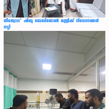
തീരജ്വാല" ഷിബു ബേബിജോൺ മന്ത്രിക്ക് നിവേദനങ്ങള്‍
നല്കി