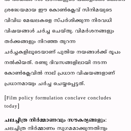
ശ്രദ്ധേയമായ ഈ കോൺക്ലേവ് സിനിമയുടെ
വിവിധ മേഖലകളെ സ്പർശിക്കുന്ന നിരവധി
വിഷയങ്ങൾ ചർച്ച ചെയ്തു. വിമർശനങ്ങളും
തർക്കങ്ങളും നിറഞ്ഞ തുറന്ന
ചർച്ചകളിലൂടെയാണ് പുതിയ നയങ്ങൾക്ക് രൂപം
നൽകിയത്. രണ്ടു ദിവസങ്ങളിലായി നടന്ന
കോൺക്ലേവിൽ നാല് പ്രധാന വിഷയങ്ങളാണ്
പ്രധാനമായും ചർച്ച ചെയ്യപ്പെട്ടത്.
[Film policy formulation conclave concludes
today]
ചലച്ചിത്ര നിർമ്മാണവും സൗകര്യങ്ങളും
:
ചലച്ചിത്ര നിർമ്മാണം സുഗമമാക്കുന്നതിനും