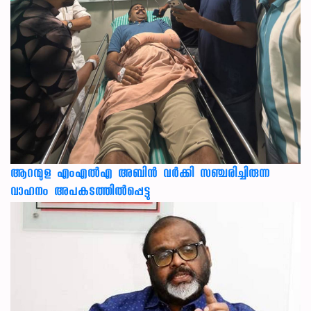
ആറന്മുള എംഎൽഎ അബിൻ വർക്കി സഞ്ചരിച്ചിരുന്ന
വാഹനം അപകടത്തിൽപ്പെട്ടു