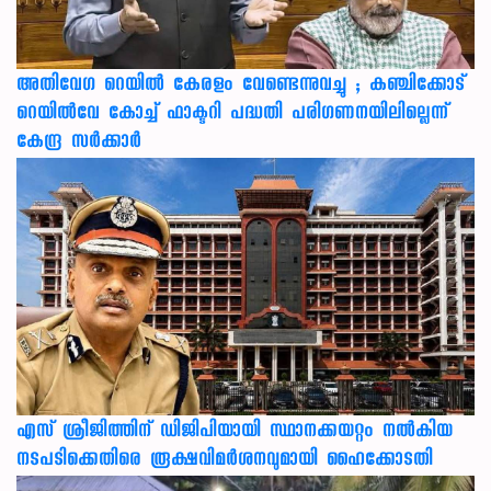
അതിവേഗ റെയിൽ കേരളം വേണ്ടെന്നുവച്ചു ; കഞ്ചിക്കോട്
റെയിൽവേ കോച്ച് ഫാക്ടറി പദ്ധതി പരിഗണനയിലില്ലെന്ന്
കേന്ദ്ര സർക്കാർ
എസ് ശ്രീജിത്തിന് ഡിജിപിയായി സ്ഥാനക്കയറ്റം നൽകിയ
നടപടിക്കെതിരെ രൂക്ഷവിമർശനവുമായി ഹൈക്കോടതി