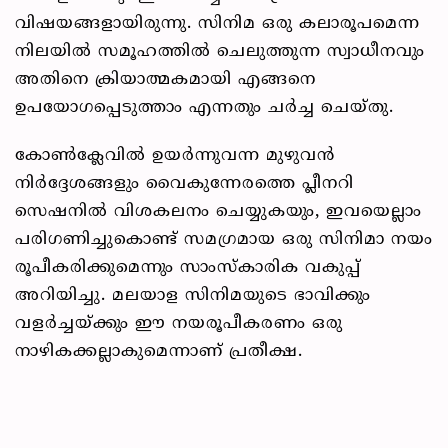
വിഷയങ്ങളായിരുന്നു. സിനിമ ഒരു കലാരൂപമെന്ന
നിലയിൽ സമൂഹത്തിൽ ചെലുത്തുന്ന സ്വാധീനവും
അതിനെ ക്രിയാത്മകമായി എങ്ങനെ
ഉപയോഗപ്പെടുത്താം എന്നതും ചർച്ച ചെയ്തു.
കോൺക്ലേവിൽ ഉയർന്നുവന്ന മുഴുവൻ
നിർദ്ദേശങ്ങളും വൈകുന്നേരത്തെ പ്ലീനറി
സെഷനിൽ വിശകലനം ചെയ്യുകയും, ഇവയെല്ലാം
പരിഗണിച്ചുകൊണ്ട് സമഗ്രമായ ഒരു സിനിമാ നയം
രൂപീകരിക്കുമെന്നും സാംസ്കാരിക വകുപ്പ്
അറിയിച്ചു. മലയാള സിനിമയുടെ ഭാവിക്കും
വളർച്ചയ്ക്കും ഈ നയരൂപീകരണം ഒരു
നാഴികക്കല്ലാകുമെന്നാണ് പ്രതീക്ഷ.