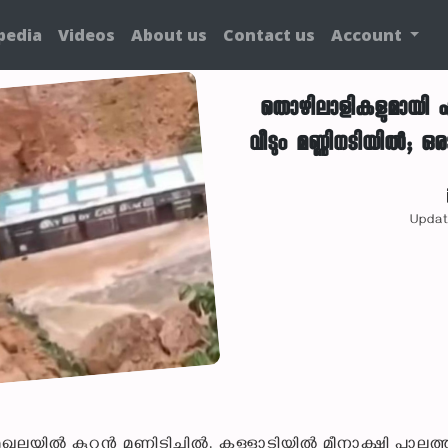
pedia
Videos
About us
Contact us
Account
തൊഴിലാളികളുമായി എത
വീടും മണ്ണിനടിയില്‍; ഒ
Updat
ലയില്‍ കൂറ്റന്‍ മണ്ണിടിച്ചില്‍. കള്ളാടിയില്‍ മീനാക്ഷി പാലത്