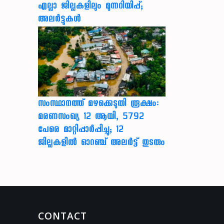
എല്ലാ ജില്ലകളിലും മുന്നറിയിപ്പ്;
അലർട്ടുകൾ
സംസ്ഥാനത്ത് മഴക്കെടുതി രൂക്ഷം:
മരണസംഖ്യ 12 ആയി, 5792
പേരെ മാറ്റിപ്പാർപ്പിച്ചു; 12
ജില്ലകളിൽ ഓറഞ്ച് അലർട്ട് തുടരും
CONTACT