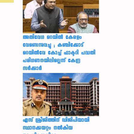
അതിവേഗ റെയിൽ കേരളം
വേണ്ടെന്നുവച്ചു ; കഞ്ചിക്കോട്
റെയിൽവേ കോച്ച് ഫാക്ടറി പദ്ധതി
പരിഗണനയിലില്ലെന്ന് കേന്ദ്ര
സർക്കാർ
എസ് ശ്രീജിത്തിന് ഡിജിപിയായി
സ്ഥാനക്കയറ്റം നൽകിയ