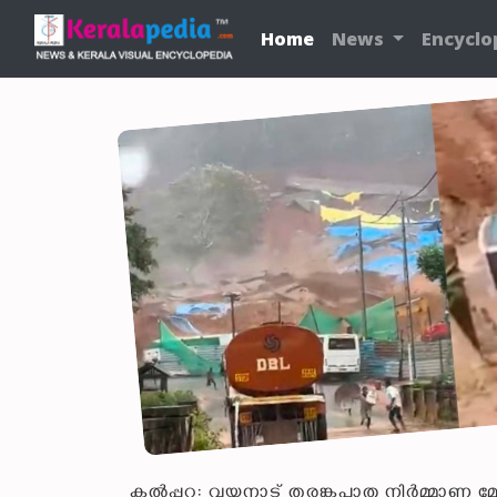
Home
News
Encyclo
കല്‍പ്പറ്റ: വയനാട് തുരങ്കപാത നിര്‍മ്മാണ മേഖ