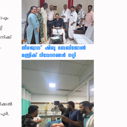
്പും
ണ്
നിക്ക്
,
തീരജ്വാല" ഷിബു ബേബിജോൺ
മന്ത്രിക്ക് നിവേദനങ്ങള്‍ നല്കി
ക്കല്‍
ുര്‍,