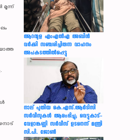
മൂന്ന്
ാലം
ആറന്മുള എംഎൽഎ അബിൻ
വർക്കി സഞ്ചരിച്ചിരുന്ന വാഹനം
ിയാത്ത
അപകടത്തിൽപ്പെട്ടു
.
ള്‍
നാല് പുതിയ കെ.എസ്.ആർടിസി
സർവീസുകൾ ആരംഭിച്ചു; വെട്ടുകാട്-
വേളാങ്കണ്ണി സർവീസ് ഉടനെന്ന് മന്ത്രി
വയനാട്
സി.പി. ജോൺ