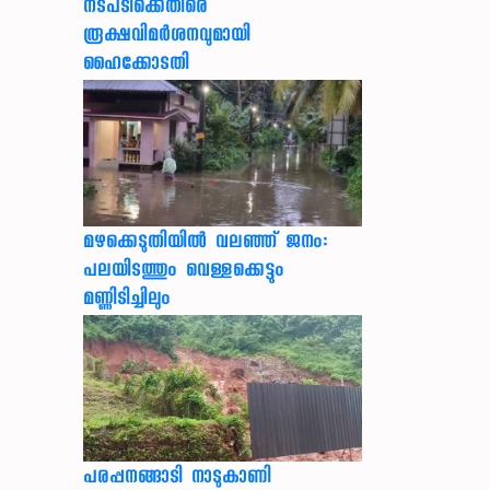
നടപടിക്കെതിരെ
രൂക്ഷവിമർശനവുമായി
ഹൈക്കോടതി
മഴക്കെടുതിയിൽ വലഞ്ഞ് ജനം:
പലയിടത്തും വെള്ളക്കെട്ടും
മണ്ണിടിച്ചിലും
പരപ്പനങ്ങാടി നാടുകാണി