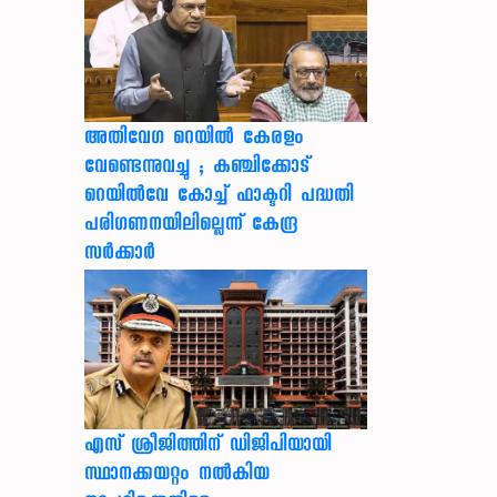
അതിവേഗ റെയിൽ കേരളം
വേണ്ടെന്നുവച്ചു ; കഞ്ചിക്കോട്
റെയിൽവേ കോച്ച് ഫാക്ടറി പദ്ധതി
പരിഗണനയിലില്ലെന്ന് കേന്ദ്ര
സർക്കാർ
എസ് ശ്രീജിത്തിന് ഡിജിപിയായി
സ്ഥാനക്കയറ്റം നൽകിയ