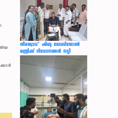
ാ
തീരജ്വാല" ഷിബു ബേബിജോൺ
്തിയ
മന്ത്രിക്ക് നിവേദനങ്ങള്‍ നല്കി
കാര്‍