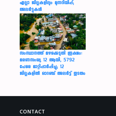
എല്ലാ ജില്ലകളിലും മുന്നറിയിപ്പ്;
അലർട്ടുകൾ
സംസ്ഥാനത്ത് മഴക്കെടുതി രൂക്ഷം:
മരണസംഖ്യ 12 ആയി, 5792
പേരെ മാറ്റിപ്പാർപ്പിച്ചു; 12
ജില്ലകളിൽ ഓറഞ്ച് അലർട്ട് തുടരും
CONTACT