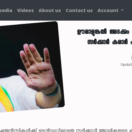
pedia
Videos
About us
Contact us
Account
ഊരാളുങ്കൽ അടക്കം
സർക്കാർ കരാർ എട
Updat
ം 46 ഏജൻസികൾക്ക് ടെൻഡറില്ലാതെ സർക്കാർ ജോലികളുടെ