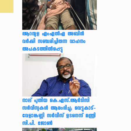
ആറന്മുള എംഎൽഎ അബിൻ
വർക്കി സഞ്ചരിച്ചിരുന്ന വാഹനം
അപകടത്തിൽപ്പെട്ടു
നാല് പുതിയ കെ.എസ്.ആർടിസി
സർവീസുകൾ ആരംഭിച്ചു; വെട്ടുകാട്-
വേളാങ്കണ്ണി സർവീസ് ഉടനെന്ന് മന്ത്രി
സി.പി. ജോൺ