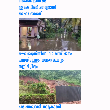
നടപടിക്കെതിരെ
രൂക്ഷവിമർശനവുമായി
ഹൈക്കോടതി
മഴക്കെടുതിയിൽ വലഞ്ഞ് ജനം:
പലയിടത്തും വെള്ളക്കെട്ടും
മണ്ണിടിച്ചിലും
പരപ്പനങ്ങാടി നാടുകാണി