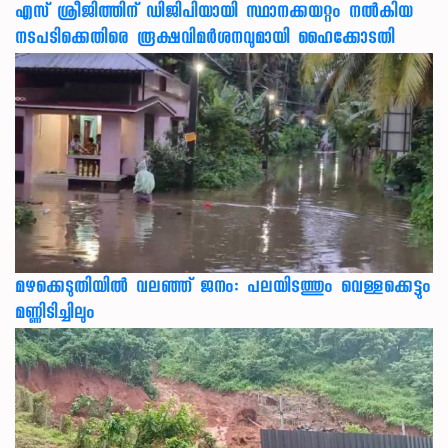
എസ് ശ്രീജിത്തിന് ഡിജിപിയായി സ്ഥാനക്കയറ്റം നൽകിയ
നടപടിക്കെതിരെ രൂക്ഷവിമർശനവുമായി ഹൈക്കോടതി
മഴക്കെടുതിയിൽ വലഞ്ഞ് ജനം: പലയിടത്തും വെള്ളക്കെട്ടും
മണ്ണിടിച്ചിലും