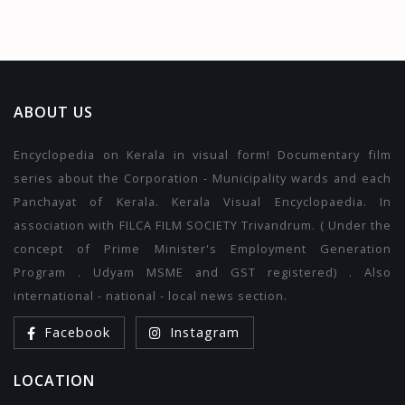
ABOUT US
Encyclopedia on Kerala in visual form! Documentary film
series about the Corporation - Municipality wards and each
Panchayat of Kerala. Kerala Visual Encyclopaedia. In
association with FILCA FILM SOCIETY Trivandrum. ( Under the
concept of Prime Minister's Employment Generation
Program . Udyam MSME and GST registered) . Also
international - national - local news section.
Facebook
Instagram
LOCATION