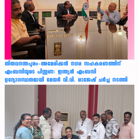
തിരുവനന്തപുരം-അമേരിക്കന്‍ നഗര സഹകരണത്തിന്
എംബസിയുടെ പിന്തുണ: ഇന്ത്യന്‍ എംബസി
ഉദ്യോഗസ്ഥരുമായി മേയര്‍ വി.വി. രാജേഷ് ചര്‍ച്ച നടത്തി