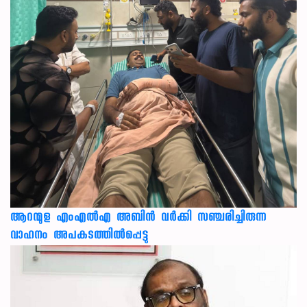
ആറന്മുള എംഎൽഎ അബിൻ വർക്കി സഞ്ചരിച്ചിരുന്ന
വാഹനം അപകടത്തിൽപ്പെട്ടു