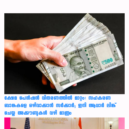
ക്ഷേമ പെൻഷൻ വിതരണത്തിൽ മാറ്റം: സഹകരണ
ബാങ്കുകളെ ഒഴിവാക്കാൻ സർക്കാർ; ഇനി ആധാർ ലിങ്ക്
ചെയ്ത അക്കൗണ്ടുകൾ വഴി മാത്രം