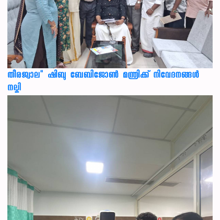
തീരജ്വാല" ഷിബു ബേബിജോൺ മന്ത്രിക്ക് നിവേദനങ്ങള്‍
നല്കി