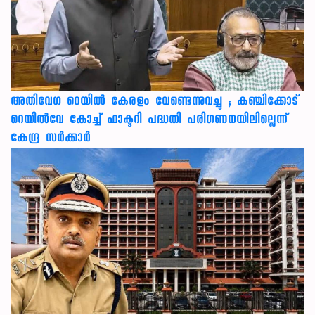
അതിവേഗ റെയിൽ കേരളം വേണ്ടെന്നുവച്ചു ; കഞ്ചിക്കോട്
റെയിൽവേ കോച്ച് ഫാക്ടറി പദ്ധതി പരിഗണനയിലില്ലെന്ന്
കേന്ദ്ര സർക്കാർ