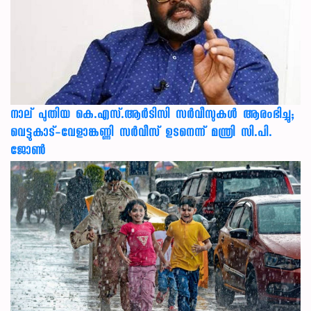
നാല് പുതിയ കെ.എസ്.ആർടിസി സർവീസുകൾ ആരംഭിച്ചു;
വെട്ടുകാട്-വേളാങ്കണ്ണി സർവീസ് ഉടനെന്ന് മന്ത്രി സി.പി.
ജോൺ