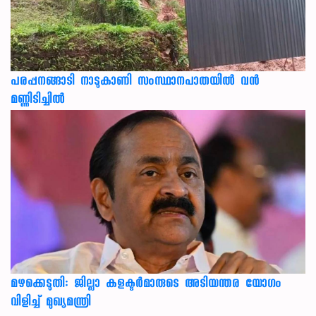
പരപ്പനങ്ങാടി നാടുകാണി സംസ്ഥാനപാതയില്‍ വന്‍
മണ്ണിടിച്ചില്‍
മഴക്കെടുതി: ജില്ലാ കളക്ടർമാരുടെ അടിയന്തര യോഗം
വിളിച്ച് മുഖ്യമന്ത്രി