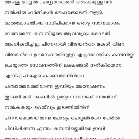
അഞ്ജു റേച്ചൽ , ചന്ദ്രശേഖരൻ അടക്കമുള്ളവർ
നൽകിയ ഹർജികൾ ഹൈക്കോടതി തള്ളി.
മേൽകോടതിയെ സമീപിക്കാൻ ഒരാഴ്ച സാവകാശം
വേണമെന്ന കമ്പനിയുടെ ആവശ്യവും കോടതി
അംഗീകരിച്ചില്ല. പിണറായി വിജയന്‍റെ മകൾ വീണ
വിജയന്‍റെ ഉടമസ്ഥതയിലുള്ള എക്സാലോജിക് കമ്പനിയ്ക്ക്
ചെയ്യാത്ത സേവനത്തിന് ലക്ഷങ്ങൾ നൽകിയെന്ന
എസ്എഫ്ഐഒ കണ്ടെത്തലിന്‍റെ
പശ്ചാത്തലത്തിലാണ് ഇഡിയും അന്വേഷണം
തുടങ്ങിയത്. കേസിൽ ഉദ്യോഗസ്ഥർക്ക് സമൻസ്
നൽകുകയും റെയ്ഡും തുടങ്ങിയിതിന്
പിന്നാലെയായിരുന്നു ചോദ്യം ചെയ്യലിന്‍റെ പേരിൽ
പീഡിപ്പിക്കുന്ന എന്നും കമ്പനിയ്ക്കെതിരെ ഇഡി