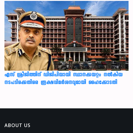
എസ് ശ്രീജിത്തിന് ഡിജിപിയായി സ്ഥാനക്കയറ്റം നൽകിയ
നടപടിക്കെതിരെ രൂക്ഷവിമർശനവുമായി ഹൈക്കോടതി
ABOUT US