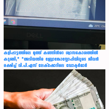
കളിപ്പാട്ടത്തിലെ മുത്ത് കുഞ്ഞിന്‍റെ ശ്വാസകോശത്തിൽ
കുടുങ്ങി;* *അടിയന്തിര ബ്രോങ്കോസ്കോപ്പിയിലൂടെ ജീവൻ
രക്ഷ‍ിച്ച് വി.പി.എസ് ലേക്‌ഷോറിലെ ഡോക്ടർമാർ