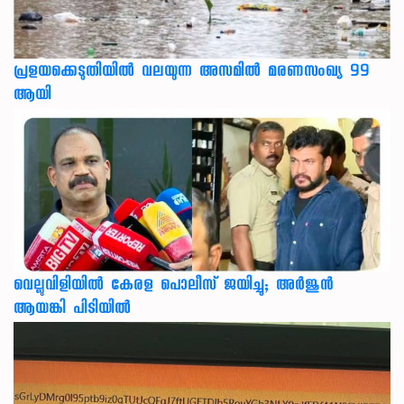
പ്രളയക്കെടുതിയില്‍ വലയുന്ന അസമില്‍ മരണസംഖ്യ 99
ആയി
വെല്ലുവിളിയിൽ കേരള പൊലീസ് ജയിച്ചു; അർജുൻ
ആയങ്കി പിടിയിൽ