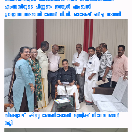
തിരുവനന്തപുരം-അമേരിക്കന്‍ നഗര സഹകരണത്തിന്
എംബസിയുടെ പിന്തുണ: ഇന്ത്യന്‍ എംബസി
ഉദ്യോഗസ്ഥരുമായി മേയര്‍ വി.വി. രാജേഷ് ചര്‍ച്ച നടത്തി
തീരജ്വാല" ഷിബു ബേബിജോൺ മന്ത്രിക്ക് നിവേദനങ്ങള്‍
നല്കി