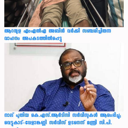
ആറന്മുള എംഎൽഎ അബിൻ വർക്കി സഞ്ചരിച്ചിരുന്ന
വാഹനം അപകടത്തിൽപ്പെട്ടു
നാല് പുതിയ കെ.എസ്.ആർടിസി സർവീസുകൾ ആരംഭിച്ചു;
വെട്ടുകാട്-വേളാങ്കണ്ണി സർവീസ് ഉടനെന്ന് മന്ത്രി സി.പി.