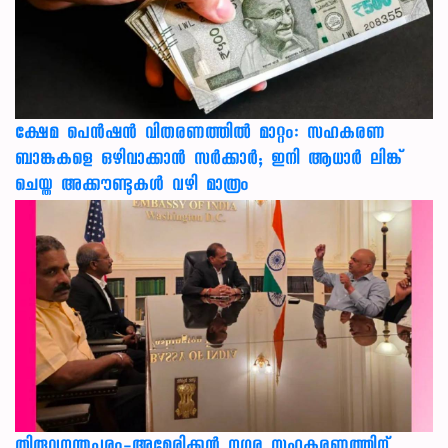
ക്ഷേമ പെൻഷൻ വിതരണത്തിൽ മാറ്റം: സഹകരണ
ബാങ്കുകളെ ഒഴിവാക്കാൻ സർക്കാർ; ഇനി ആധാർ ലിങ്ക്
ചെയ്ത അക്കൗണ്ടുകൾ വഴി മാത്രം