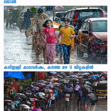
ജോൺ
കലിതുള്ളി കാലവർഷം, കനത്ത മഴ 9 ജില്ലകളിൽ