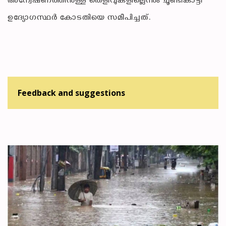
അന്വേഷണത്തിനുള്ള തെളിവുകളില്ലെന്നും ചൂണ്ടികാട്ടി
ഉദ്യോഗസ്ഥർ കോടതിയെ സമീപിച്ചത്.
Feedback and suggestions