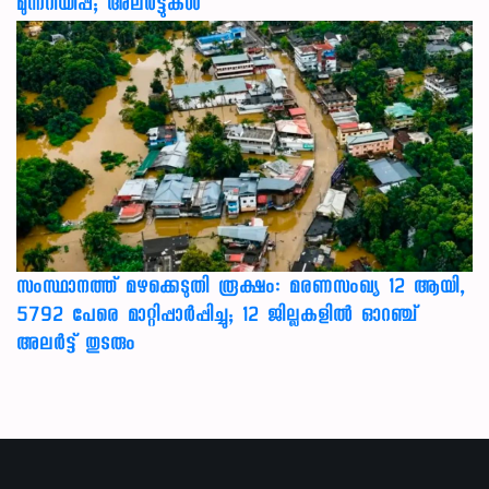
മുന്നറിയിപ്പ്; അലർട്ടുകൾ
സംസ്ഥാനത്ത് മഴക്കെടുതി രൂക്ഷം: മരണസംഖ്യ 12 ആയി,
5792 പേരെ മാറ്റിപ്പാർപ്പിച്ചു; 12 ജില്ലകളിൽ ഓറഞ്ച്
അലർട്ട് തുടരും