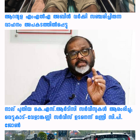
ആറന്മുള എംഎൽഎ അബിൻ വർക്കി സഞ്ചരിച്ചിരുന്ന
വാഹനം അപകടത്തിൽപ്പെട്ടു
നാല് പുതിയ കെ.എസ്.ആർടിസി സർവീസുകൾ ആരംഭിച്ചു;
വെട്ടുകാട്-വേളാങ്കണ്ണി സർവീസ് ഉടനെന്ന് മന്ത്രി സി.പി.
ജോൺ