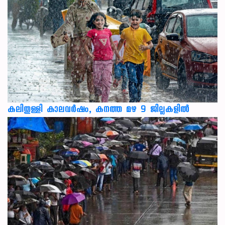
കലിതുള്ളി കാലവർഷം, കനത്ത മഴ 9 ജില്ലകളിൽ