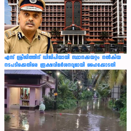
എസ് ശ്രീജിത്തിന് ഡിജിപിയായി സ്ഥാനക്കയറ്റം നൽകിയ
നടപടിക്കെതിരെ രൂക്ഷവിമർശനവുമായി ഹൈക്കോടതി