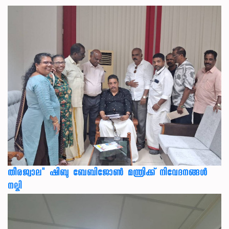
തീരജ്വാല" ഷിബു ബേബിജോൺ മന്ത്രിക്ക് നിവേദനങ്ങള്‍
നല്കി