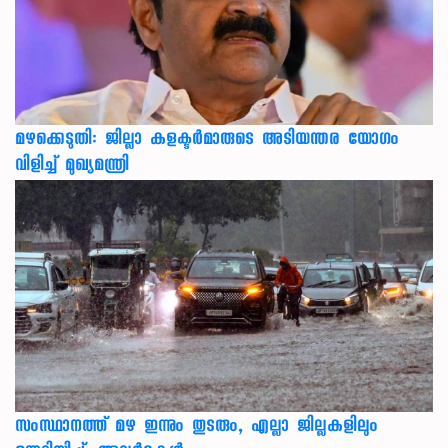
മഴക്കെടുതി: ജില്ലാ കളക്ടർമാരുടെ അടിയന്തര യോഗം
വിളിച്ച് മുഖ്യമന്ത്രി
സംസ്ഥാനത്ത് മഴ ഇന്നും തുടരും, എല്ലാ ജില്ലകളിലും