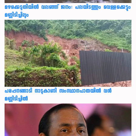
മഴക്കെടുതിയിൽ വലഞ്ഞ് ജനം: പലയിടത്തും വെള്ളക്കെട്ടും
മണ്ണിടിച്ചിലും
പരപ്പനങ്ങാടി നാടുകാണി സംസ്ഥാനപാതയില്‍ വന്‍
മണ്ണിടിച്ചില്‍