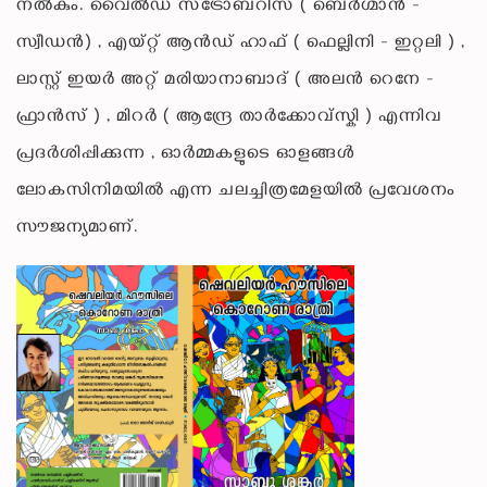
നൽകും. വൈൽഡ് സ്ട്രോബറീസ് ( ബെർഗ്മാൻ -
സ്വീഡൻ) , എയ്റ്റ് ആൻഡ് ഹാഫ് ( ഫെല്ലിനി - ഇറ്റലി ) ,
ലാസ്റ്റ് ഇയർ അറ്റ് മരിയാനാബാദ് ( അലൻ റെനേ -
ഫ്രാൻസ് ) , മിറർ ( ആന്ദ്രേ താർക്കോവ്സ്കി ) എന്നിവ
പ്രദർശിപ്പിക്കുന്ന , ഓർമ്മകളുടെ ഓളങ്ങൾ
ലോകസിനിമയിൽ എന്ന ചലച്ചിത്രമേളയിൽ പ്രവേശനം
സൗജന്യമാണ്.