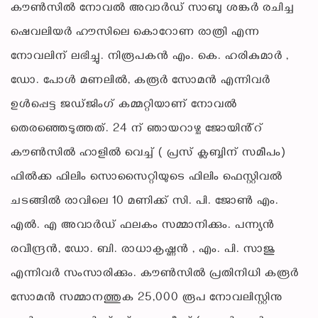
കൗൺസിൽ നോവൽ അവാർഡ് സാബു ശങ്കർ രചിച്ച
ഷെവലിയർ ഹൗസിലെ കൊറോണ രാത്രി എന്ന
നോവലിന് ലഭിച്ചു. നിരൂപകൻ എം. കെ. ഹരികുമാർ ,
ഡോ. പോൾ മണലിൽ, കരൂർ സോമൻ എന്നിവർ
ഉൾപ്പെട്ട ജഡ്ജിംഗ് കമ്മറ്റിയാണ് നോവൽ
തെരഞ്ഞെടുത്തത്. 24 ന് ഞായറാഴ്ച ജോയിൻ്റ്
കൗൺസിൽ ഹാളിൽ വെച്ച് ( പ്രസ് ക്ലബ്ബിന് സമീപം)
ഫിൽക്ക ഫിലിം സൊസൈറ്റിയുടെ ഫിലിം ഫെസ്റ്റിവൽ
ചടങ്ങിൽ രാവിലെ 10 മണിക്ക് സി. പി. ജോൺ എം.
എൽ. എ അവാർഡ് ഫലകം സമ്മാനിക്കും. പന്ന്യൻ
രവീന്ദ്രൻ, ഡോ. ബി. രാധാകൃഷ്ണൻ , എം. പി. സാജു
എന്നിവർ സംസാരിക്കും. കൗൺസിൽ പ്രതിനിധി കരൂർ
സോമൻ സമ്മാനത്തുക 25,000 രൂപ നോവലിസ്റ്റിനു