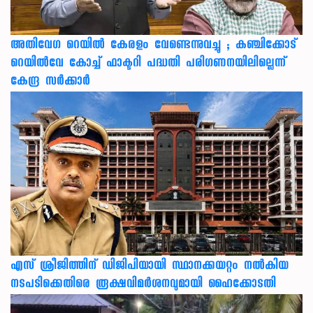
അതിവേഗ റെയിൽ കേരളം വേണ്ടെന്നുവച്ചു ; കഞ്ചിക്കോട്
റെയിൽവേ കോച്ച് ഫാക്ടറി പദ്ധതി പരിഗണനയിലില്ലെന്ന്
കേന്ദ്ര സർക്കാർ
എസ് ശ്രീജിത്തിന് ഡിജിപിയായി സ്ഥാനക്കയറ്റം നൽകിയ
നടപടിക്കെതിരെ രൂക്ഷവിമർശനവുമായി ഹൈക്കോടതി