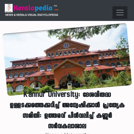
Kannur University: ദേശവിരുദ്ധ
ഉള്ളടക്കത്തെക്കുറിച്ച് അന്വേഷിക്കാൻ പ്രത്യേക
സമിതി: ഉത്തരവ് പിൻവലിച്ച് കണ്ണൂർ
സർവകലാശാല