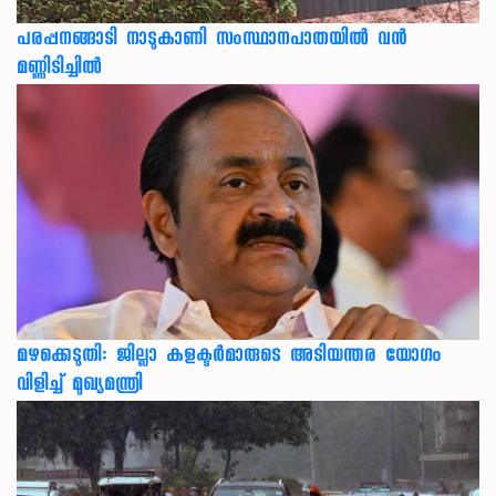
പരപ്പനങ്ങാടി നാടുകാണി സംസ്ഥാനപാതയില്‍ വന്‍
മണ്ണിടിച്ചില്‍
മഴക്കെടുതി: ജില്ലാ കളക്ടർമാരുടെ അടിയന്തര യോഗം
വിളിച്ച് മുഖ്യമന്ത്രി