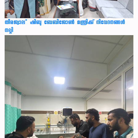
തീരജ്വാല" ഷിബു ബേബിജോൺ മന്ത്രിക്ക് നിവേദനങ്ങള്‍
നല്കി