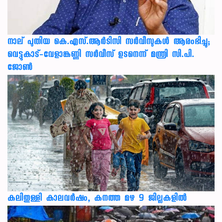
നാല് പുതിയ കെ.എസ്.ആർടിസി സർവീസുകൾ ആരംഭിച്ചു;
വെട്ടുകാട്-വേളാങ്കണ്ണി സർവീസ് ഉടനെന്ന് മന്ത്രി സി.പി.
ജോൺ
കലിതുള്ളി കാലവർഷം, കനത്ത മഴ 9 ജില്ലകളിൽ