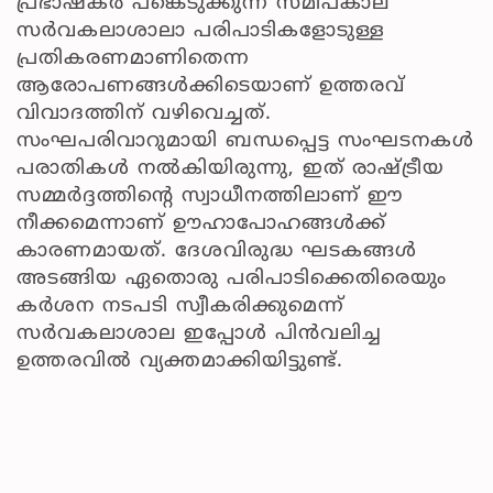
പ്രഭാഷകർ പങ്കെടുക്കുന്ന സമീപകാല
സർവകലാശാലാ പരിപാടികളോടുള്ള
പ്രതികരണമാണിതെന്ന
ആരോപണങ്ങൾക്കിടെയാണ് ഉത്തരവ്
വിവാദത്തിന് വഴിവെച്ചത്.
സംഘപരിവാറുമായി ബന്ധപ്പെട്ട സംഘടനകൾ
പരാതികൾ നൽകിയിരുന്നു, ഇത് രാഷ്ട്രീയ
സമ്മർദ്ദത്തിന്റെ സ്വാധീനത്തിലാണ് ഈ
നീക്കമെന്നാണ് ഊഹാപോഹങ്ങൾക്ക്
കാരണമായത്. ദേശവിരുദ്ധ ഘടകങ്ങൾ
അടങ്ങിയ ഏതൊരു പരിപാടിക്കെതിരെയും
കർശന നടപടി സ്വീകരിക്കുമെന്ന്
സർവകലാശാല ഇപ്പോൾ പിൻവലിച്ച
ഉത്തരവിൽ വ്യക്തമാക്കിയിട്ടുണ്ട്.