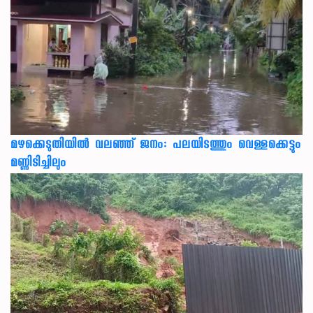
മഴക്കെടുതിയിൽ വലഞ്ഞ് ജനം: പലയിടത്തും വെള്ളക്കെട്ടും
മണ്ണിടിച്ചിലും