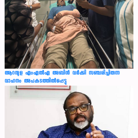
ആറന്മുള എംഎൽഎ അബിൻ വർക്കി സഞ്ചരിച്ചിരുന്ന
വാഹനം അപകടത്തിൽപ്പെട്ടു