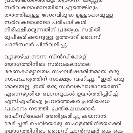
പ്രതിഷേധത്തെയും തുടർന്ന്, കണ്ണൂർ
സർവകലാശാലയിലെ ഏതെങ്കിലും
തരത്തിലുള്ള ദേശവിരുദ്ധ ഉള്ളടക്കമുള്ള
സർവകലാശാലാ പരിപാടികൾ
നിരീക്ഷിക്കുന്നതിന് പ്രത്യേക സമിതി
രൂപീകരിക്കാനുള്ള ഉത്തരവ് വൈസ്
ചാൻസലർ പിൻവലിച്ചു.
വ്യാഴാഴ്ച നടന്ന സിൻഡിക്കേറ്റ്
യോഗത്തിനിടെ സർവകലാശാല
ഭരണകാര്യാലയം സംഘർഷഭരിതമായ ഒരു
സാഹചര്യത്തിന് സാക്ഷ്യം വഹിച്ചു. "ഇത് ഒരു
ശാഖയല്ല, ഇത് ഒരു സർവകലാശാലയാണ്"
എന്നെഴുതിയ ബാനറുകൾ ഉയർത്തിപ്പിടിച്ച്
എസ്‌എഫ്‌ഐ പ്രവർത്തകർ പ്രതിഷേധ
പ്രകടനം നടത്തി. പ്രതിഷേധക്കാർ
ഓഫീസിലേക്ക് അതിക്രമിച്ചു കയറാൻ
ശ്രമിച്ചത് ചെറിയൊരു ബഹളത്തിനിടയാക്കി.
യോഗത്തിനിടെ വൈസ് ചാൻസലർ കെ കെ