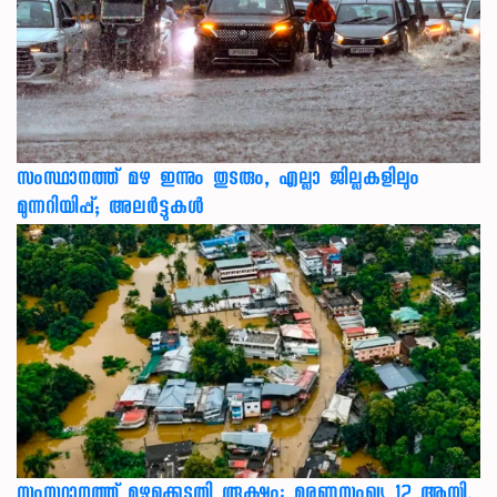
സംസ്ഥാനത്ത് മഴ ഇന്നും തുടരും, എല്ലാ ജില്ലകളിലും
മുന്നറിയിപ്പ്; അലർട്ടുകൾ
സംസ്ഥാനത്ത് മഴക്കെടുതി രൂക്ഷം: മരണസംഖ്യ 12 ആയി,