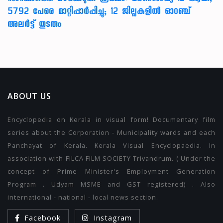
5792 പേരെ മാറ്റിപ്പാർപ്പിച്ചു; 12 ജില്ലകളിൽ ഓറഞ്ച്
അലർട്ട് തുടരും
ABOUT US
Encyclopedia on Kerala in visual form! Documentary film
series about the Corporation - Municipality wards and each
Panchayat of Kerala. Kerala Visual Encyclopaedia. In
association with FILCA FILM SOCIETY Trivandrum. ( Under the
concept of Prime Minister's Employment Generation
Program . Udyam MSME and GST registered) . Also
international - national - local news section.
Facebook
Instagram