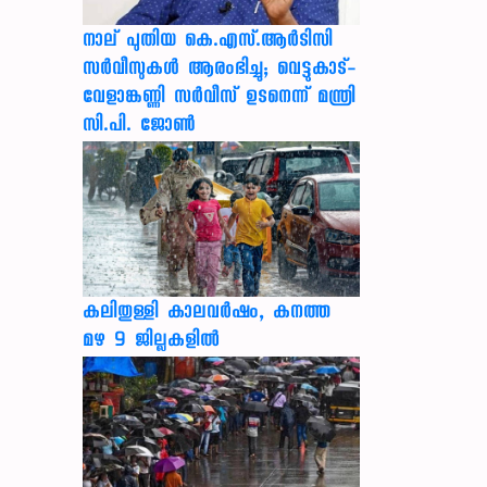
നാല് പുതിയ കെ.എസ്.ആർടിസി
സർവീസുകൾ ആരംഭിച്ചു; വെട്ടുകാട്-
വേളാങ്കണ്ണി സർവീസ് ഉടനെന്ന് മന്ത്രി
സി.പി. ജോൺ
കലിതുള്ളി കാലവർഷം, കനത്ത
മഴ 9 ജില്ലകളിൽ