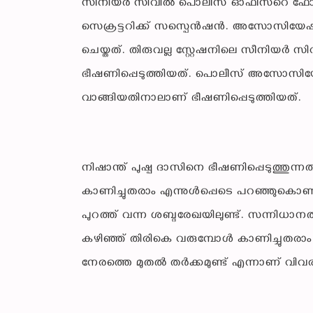
സീനിയർ സിവിൽ പൊലീസ് ഓഫീസറെ ഫോണ
സെക്രട്ടറിക്ക് സസ്പെൻഷൻ. അസോസിയേഷൻ ജ
ചെയ്തത്. തിരുവല്ല സ്റ്റേഷനിലെ സീനിയർ
ഭീഷണിപ്പെടുത്തിയത്. പൊലീസ് അസോസിയേഷൻ
വാങ്ങിയതിനാലാണ് ഭീഷണിപ്പെടുത്തിയത്.
നിഷാന്ത് പുഷ്പ ദാസിനെ ഭീഷണിപ്പെടുത്തുന്നത
കാണിച്ചുതരാം എന്നുൾപ്പെടെ പറഞ്ഞുകൊണ്ട
പുറത്ത് വന്ന ശബ്ദരേഖയിലുണ്ട്. സന്നിധാനത്ത
കഴിഞ്ഞ് തിരികെ വരുമ്പോൾ കാണിച്ചുതരാം 
നേരത്തെ മുതൽ തർക്കമുണ്ട് എന്നാണ് വിവര