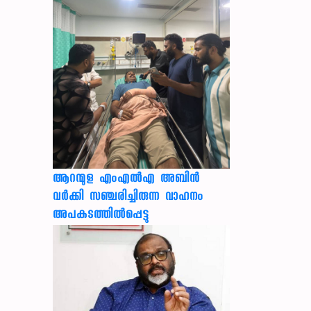
ആറന്മുള എംഎൽഎ അബിൻ
വർക്കി സഞ്ചരിച്ചിരുന്ന വാഹനം
അപകടത്തിൽപ്പെട്ടു