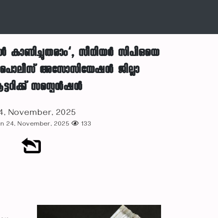
്പോൾ കാണിച്ചുതരാം’, സീനിയർ സിപിഒയെ
യ പൊലീസ് അസോസിയേഷൻ ജില്ലാ
ട്ടറിക്ക് സസ്പെൻഷൻ
4, November, 2025
on 24, November, 2025
133