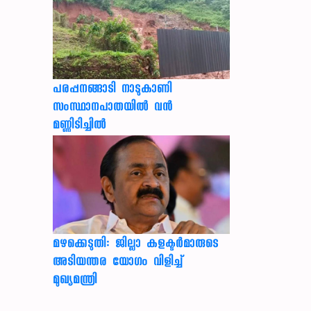
പരപ്പനങ്ങാടി നാടുകാണി
സംസ്ഥാനപാതയില്‍ വന്‍
മണ്ണിടിച്ചില്‍
മഴക്കെടുതി: ജില്ലാ കളക്ടർമാരുടെ
അടിയന്തര യോഗം വിളിച്ച്
മുഖ്യമന്ത്രി