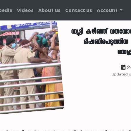
pedia
Videos
About us
Contact us
Account
ഡ്യൂട്ടി കഴിഞ്ഞ് വരുമ
ഭീഷണിപെടുത്തി
സെക്ര
2
Updated 