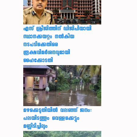
എസ് ശ്രീജിത്തിന് ഡിജിപിയായി
സ്ഥാനക്കയറ്റം നൽകിയ
നടപടിക്കെതിരെ
രൂക്ഷവിമർശനവുമായി
ഹൈക്കോടതി
മഴക്കെടുതിയിൽ വലഞ്ഞ് ജനം:
പലയിടത്തും വെള്ളക്കെട്ടും
മണ്ണിടിച്ചിലും