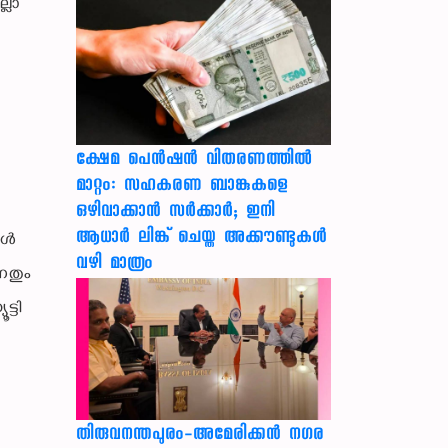
ലാ
ക്ഷേമ പെൻഷൻ വിതരണത്തിൽ
മാറ്റം: സഹകരണ ബാങ്കുകളെ
ഒഴിവാക്കാൻ സർക്കാർ; ഇനി
ആധാർ ലിങ്ക് ചെയ്ത അക്കൗണ്ടുകൾ
പോൾ
വഴി മാത്രം
നതും
്ടി
തിരുവനന്തപുരം-അമേരിക്കന്‍ നഗര