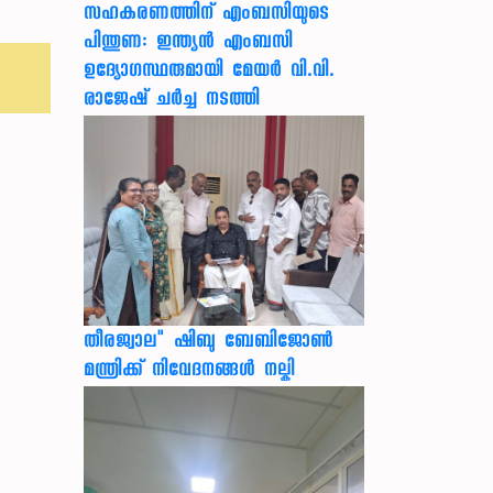
സഹകരണത്തിന് എംബസിയുടെ
പിന്തുണ: ഇന്ത്യന്‍ എംബസി
ഉദ്യോഗസ്ഥരുമായി മേയര്‍ വി.വി.
രാജേഷ് ചര്‍ച്ച നടത്തി
തീരജ്വാല" ഷിബു ബേബിജോൺ
മന്ത്രിക്ക് നിവേദനങ്ങള്‍ നല്കി