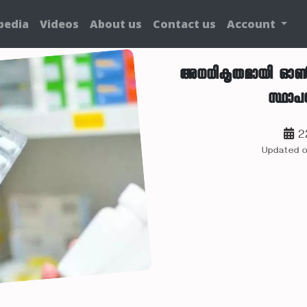
pedia
Videos
About us
Contact us
Account
അനധികൃതമായി ഓണ്‍ലൈ
സ്ഥാപ
2
Updated 