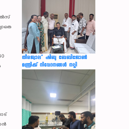
ല്‍സ്
്ലാതെ
40
തീരജ്വാല" ഷിബു ബേബിജോൺ
മന്ത്രിക്ക് നിവേദനങ്ങള്‍ നല്കി
‍
ോട്
ന്‍