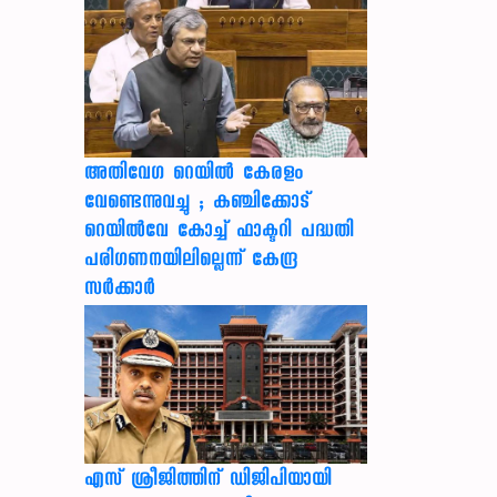
അതിവേഗ റെയിൽ കേരളം
വേണ്ടെന്നുവച്ചു ; കഞ്ചിക്കോട്
റെയിൽവേ കോച്ച് ഫാക്ടറി പദ്ധതി
പരിഗണനയിലില്ലെന്ന് കേന്ദ്ര
സർക്കാർ
എസ് ശ്രീജിത്തിന് ഡിജിപിയായി