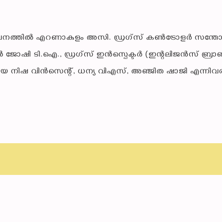
നത്തില്‍ എറണാകുളം അസി. ഡ്രഗ്‌സ് കണ്‍ട്രോളര്‍ സന്ത
്‍ ജോഷി ടി.ഐ., ഡ്രഗ്‌സ് ഇന്‍സ്പെക്ടര്‍ (ഇന്റലിജന്‍സ് ബ്രാഞ
‍മാരായ നിഷ വിന്‍സെന്റ്, ധന്യ വിഎസ്, അഞ്ജിത ഷാജി എന്നി