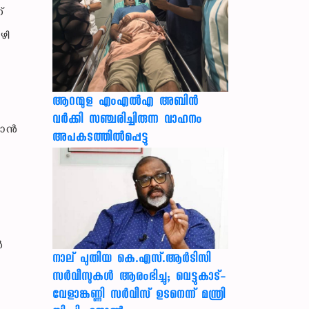
്
ഴി
ആറന്മുള എംഎൽഎ അബിൻ
വർക്കി സഞ്ചരിച്ചിരുന്ന വാഹനം
ന്‍
അപകടത്തിൽപ്പെട്ടു
‍
നാല് പുതിയ കെ.എസ്.ആർടിസി
സർവീസുകൾ ആരംഭിച്ചു; വെട്ടുകാട്-
വേളാങ്കണ്ണി സർവീസ് ഉടനെന്ന് മന്ത്രി