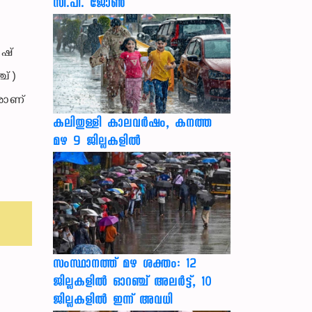
സി.പി. ജോൺ
ോഷ്
്ച്)
വരാണ്
കലിതുള്ളി കാലവർഷം, കനത്ത
മഴ 9 ജില്ലകളിൽ
സംസ്ഥാനത്ത് മഴ ശക്തം: 12
ജില്ലകളിൽ ഓറഞ്ച് അലർട്ട്, 10
ജില്ലകളിൽ ഇന്ന് അവധി