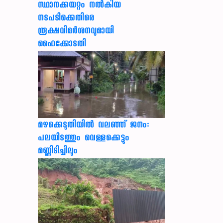
സ്ഥാനക്കയറ്റം നൽകിയ
നടപടിക്കെതിരെ
രൂക്ഷവിമർശനവുമായി
ഹൈക്കോടതി
മഴക്കെടുതിയിൽ വലഞ്ഞ് ജനം:
പലയിടത്തും വെള്ളക്കെട്ടും
മണ്ണിടിച്ചിലും