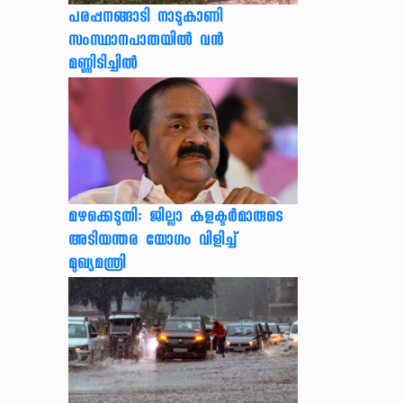
പരപ്പനങ്ങാടി നാടുകാണി
സംസ്ഥാനപാതയില്‍ വന്‍
മണ്ണിടിച്ചില്‍
മഴക്കെടുതി: ജില്ലാ കളക്ടർമാരുടെ
അടിയന്തര യോഗം വിളിച്ച്
മുഖ്യമന്ത്രി