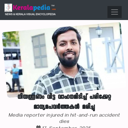
നിയന്ത്രണം വിട്ട വാഹനമിടിച്ച് പരിക്കേറ്റ
മാധ്യമപവര്‍ത്തകന്‍ മരിച്ചു
Media reporter injured in hit-and-run accident
dies