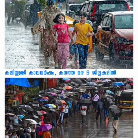
കലിതുള്ളി കാലവർഷം, കനത്ത മഴ 9 ജില്ലകളിൽ