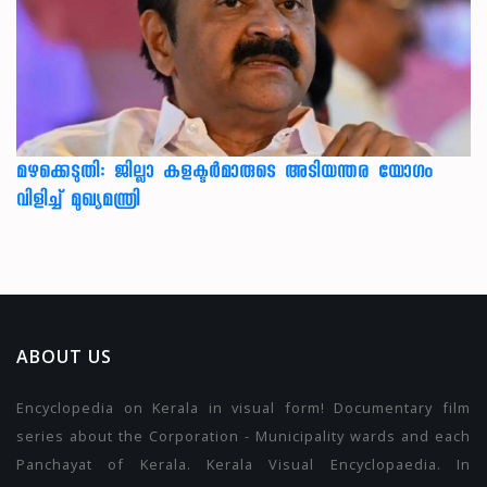
മഴക്കെടുതി: ജില്ലാ കളക്ടർമാരുടെ അടിയന്തര യോഗം
വിളിച്ച് മുഖ്യമന്ത്രി
ABOUT US
Encyclopedia on Kerala in visual form! Documentary film
series about the Corporation - Municipality wards and each
Panchayat of Kerala. Kerala Visual Encyclopaedia. In