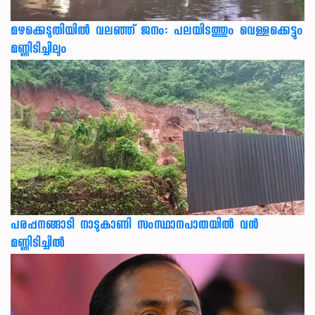
മഴക്കെടുതിയിൽ വലഞ്ഞ് ജനം: പലയിടത്തും വെള്ളക്കെട്ടും
മണ്ണിടിച്ചിലും
പരപ്പനങ്ങാടി നാടുകാണി സംസ്ഥാനപാതയില്‍ വന്‍
മണ്ണിടിച്ചില്‍