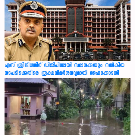
എസ് ശ്രീജിത്തിന് ഡിജിപിയായി സ്ഥാനക്കയറ്റം നൽകിയ
നടപടിക്കെതിരെ രൂക്ഷവിമർശനവുമായി ഹൈക്കോടതി