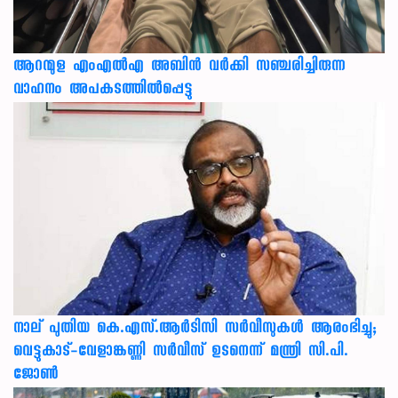
ആറന്മുള എംഎൽഎ അബിൻ വർക്കി സഞ്ചരിച്ചിരുന്ന
വാഹനം അപകടത്തിൽപ്പെട്ടു
നാല് പുതിയ കെ.എസ്.ആർടിസി സർവീസുകൾ ആരംഭിച്ചു;
വെട്ടുകാട്-വേളാങ്കണ്ണി സർവീസ് ഉടനെന്ന് മന്ത്രി സി.പി.
ജോൺ