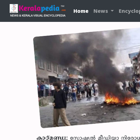
Home
News
Encyclo
കാഠ്മണ്ഡു:
സോഷ്യല്‍ മീഡിയാ നിരോധനത്ത