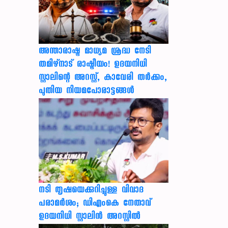
അന്താരാഷ്ട്ര മാധ്യമ ശ്രദ്ധ നേടി
തമിഴ്‌നാട് രാഷ്ട്രീയം! ഉദയനിധി
സ്റ്റാലിന്റെ അറസ്റ്റ്, കാവേരി തർക്കം,
പുതിയ നിയമപോരാട്ടങ്ങൾ
നടി തൃഷയെക്കുറിച്ചുള്ള വിവാദ
പരാമർശം; ഡിഎംകെ നേതാവ്
ഉദയനിധി സ്റ്റാലിൻ അറസ്റ്റിൽ