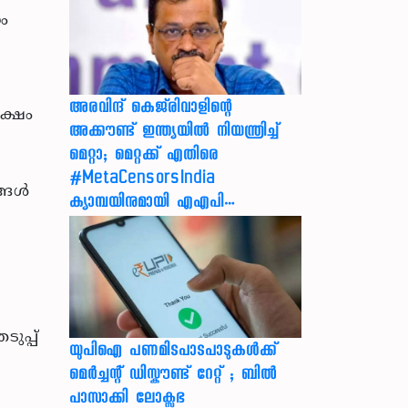
നം
അരവിന്ദ് കെജ്‌രിവാളിന്റെ
ക്ഷം
അക്കൗണ്ട് ഇന്ത്യയിൽ നിയന്ത്രിച്ച്
മെറ്റാ; മെറ്റക്ക് എതിരെ
#MetaCensorsIndia
ങള്‍
ക്യാമ്പയിനുമായി എഎപി…
ുപ്പ്
യുപിഐ പണമിടപാടപാടുകൾക്ക്
മെർച്ചന്റ് ഡിസ്കൗണ്ട് റേറ്റ് ; ബിൽ
പാസാക്കി ലോക്സഭ