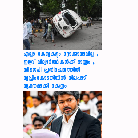
എല്ലാ കേസുകളും റദ്ദാക്കാനാവില്ല ;
ഇളവ് വിദ്യാർത്ഥികൾക്ക് മാത്രം ;
സിജെപി പ്രതിഷേധത്തിൽ
സുപ്രീംകോടതിയിൽ നിലപാട്
വ്യക്തമാക്കി കേന്ദ്രം