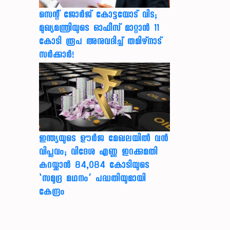
സെന്റ് ജോർജ് കോട്ടയോട് വിട;
മുഖ്യമന്ത്രിയുടെ ഓഫീസ് മാറ്റാൻ 11
കോടി രൂപ അനുവദിച്ച് തമിഴ്നാട്
സർക്കാർ!
ഇന്ത്യയുടെ ഊർജ മേഖലയിൽ വൻ
വിപ്ലവം; വിദേശ എണ്ണ ഇറക്കുമതി
കുറയ്ക്കാൻ 84,084 കോടിയുടെ
‘സമുദ്ര മഥനം’ പദ്ധതിയുമായി
കേന്ദ്രം