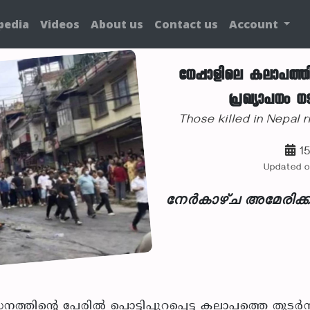
pedia
Videos
About us
Contact us
Account
നേപ്പാളിലെ കലാപത്തില
പ്രഖ്യാപനം നട
Those killed in Nepal 
15
Updated o
നേർകാഴ്ച അമേരിക്ക
ിന്റെ പേരില്‍ പൊട്ടിപ്പുറപ്പെട്ട കലാപത്തെ തുടര്‍ന്