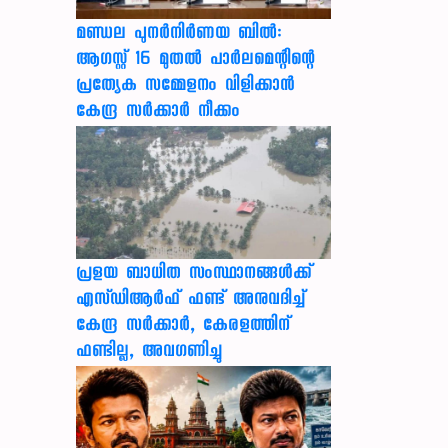
മണ്ഡല പുനർനിർണയ ബിൽ:
ആഗസ്റ്റ് 16 മുതൽ പാർലമെന്റിന്റെ
പ്രത്യേക സമ്മേളനം വിളിക്കാൻ
കേന്ദ്ര സർക്കാർ നീക്കം
പ്രളയ ബാധിത സംസ്ഥാനങ്ങൾക്ക്
എസ്ഡിആർഫ് ഫണ്ട് അനുവദിച്ച്
കേന്ദ്ര സര്‍ക്കാര്‍, കേരളത്തിന്
ഫണ്ടില്ല, അവഗണിച്ചു