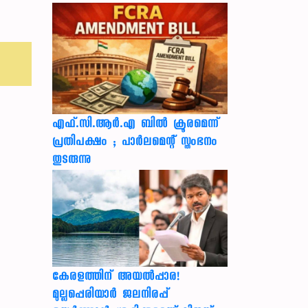
എഫ്.സി.ആർ.എ ബിൽ ക്രൂരമെന്ന്
പ്രതിപക്ഷം ; പാർലമെന്റ് സ്തംഭനം
തുടരുന്നു
കേരളത്തിന് അ‌യൽപ്പാര!
മുല്ലപ്പെരിയാർ ജലനിരപ്പ്