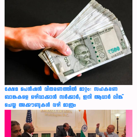
ക്ഷേമ പെൻഷൻ വിതരണത്തിൽ മാറ്റം: സഹകരണ
ബാങ്കുകളെ ഒഴിവാക്കാൻ സർക്കാർ; ഇനി ആധാർ ലിങ്ക്
ചെയ്ത അക്കൗണ്ടുകൾ വഴി മാത്രം