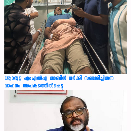
ആറന്മുള എംഎൽഎ അബിൻ വർക്കി സഞ്ചരിച്ചിരുന്ന
വാഹനം അപകടത്തിൽപ്പെട്ടു