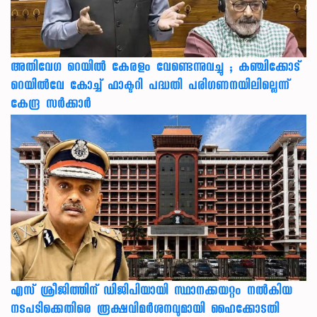
അതിവേഗ റെയിൽ കേരളം വേണ്ടെന്നുവച്ചു ; കഞ്ചിക്കോട്
റെയിൽവേ കോച്ച് ഫാക്ടറി പദ്ധതി പരിഗണനയിലില്ലെന്ന്
കേന്ദ്ര സർക്കാർ
എസ് ശ്രീജിത്തിന് ഡിജിപിയായി സ്ഥാനക്കയറ്റം നൽകിയ
നടപടിക്കെതിരെ രൂക്ഷവിമർശനവുമായി ഹൈക്കോടതി