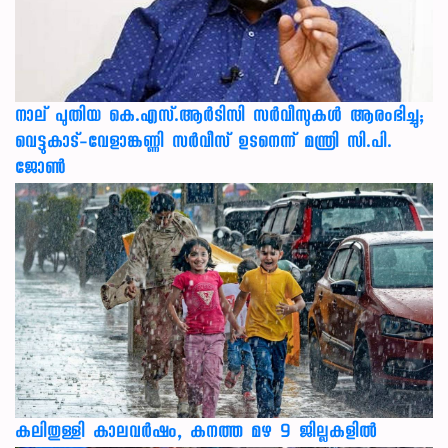
നാല് പുതിയ കെ.എസ്.ആർടിസി സർവീസുകൾ ആരംഭിച്ചു;
വെട്ടുകാട്-വേളാങ്കണ്ണി സർവീസ് ഉടനെന്ന് മന്ത്രി സി.പി.
ജോൺ
കലിതുള്ളി കാലവർഷം, കനത്ത മഴ 9 ജില്ലകളിൽ