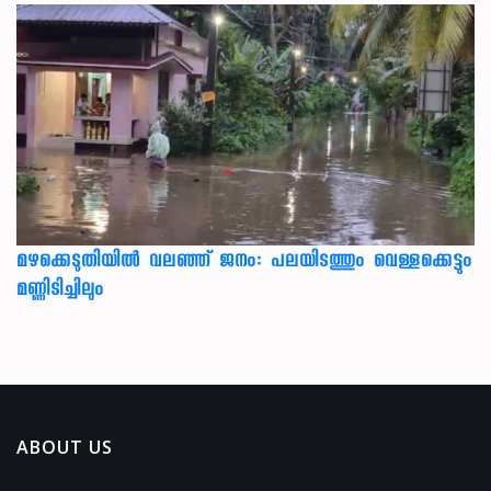
മഴക്കെടുതിയിൽ വലഞ്ഞ് ജനം: പലയിടത്തും വെള്ളക്കെട്ടും
മണ്ണിടിച്ചിലും
ABOUT US