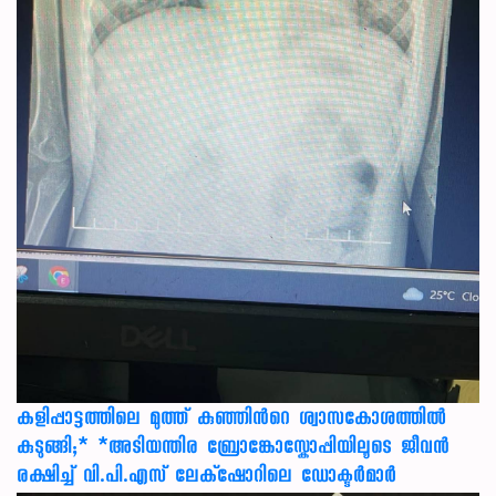
കളിപ്പാട്ടത്തിലെ മുത്ത് കുഞ്ഞിന്‍റെ ശ്വാസകോശത്തിൽ
കുടുങ്ങി;* *അടിയന്തിര ബ്രോങ്കോസ്കോപ്പിയിലൂടെ ജീവൻ
രക്ഷ‍ിച്ച് വി.പി.എസ് ലേക്‌ഷോറിലെ ഡോക്ടർമാർ