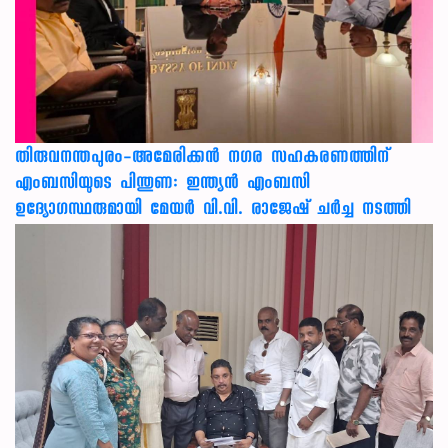
തിരുവനന്തപുരം-അമേരിക്കന്‍ നഗര സഹകരണത്തിന്
എംബസിയുടെ പിന്തുണ: ഇന്ത്യന്‍ എംബസി
ഉദ്യോഗസ്ഥരുമായി മേയര്‍ വി.വി. രാജേഷ് ചര്‍ച്ച നടത്തി