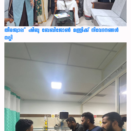
തീരജ്വാല" ഷിബു ബേബിജോൺ മന്ത്രിക്ക് നിവേദനങ്ങള്‍
നല്കി