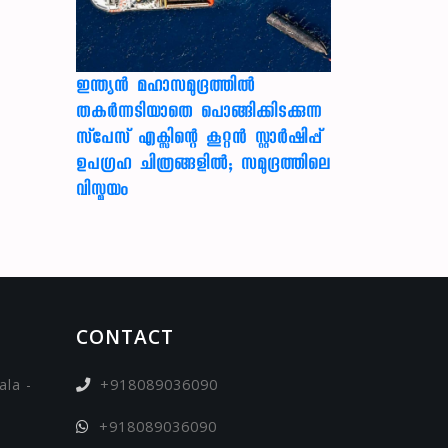
ഇന്ത്യൻ മഹാസമുദ്രത്തിൽ
തകർന്നടിയാതെ പൊങ്ങിക്കിടക്കുന്ന
സ്‌പേസ് എക്സിന്റെ കൂറ്റൻ സ്റ്റാർഷിപ്പ്
ഉപഗ്രഹ ചിത്രങ്ങളിൽ; സമുദ്രത്തിലെ
വിസ്മയം
CONTACT
la -
+918089036090
+918089036090