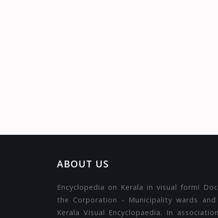
ABOUT US
Encyclopedia on Kerala in visual form! Do
the Corporation - Municipality wards and
Kerala Visual Encyclopaedia. In associati