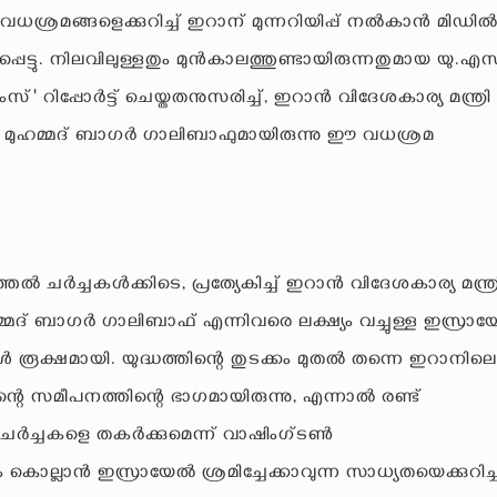
െ വധശ്രമങ്ങളെക്കുറിച്ച് ഇറാന് മുന്നറിയിപ്പ് നൽകാൻ മിഡി
പെട്ടു. നിലവിലുള്ളതും മുൻകാലത്തുണ്ടായിരുന്നതുമായ യു.എസ
ംസ്' റിപ്പോർട്ട് ചെയ്തതനുസരിച്ച്, ഇറാൻ വിദേശകാര്യ മന്ത്രി
കർ മുഹമ്മദ് ബാഗർ ഗാലിബാഫുമായിരുന്നു ഈ വധശ്രമ
 ചർച്ചകൾക്കിടെ, പ്രത്യേകിച്ച് ഇറാൻ വിദേശകാര്യ മന്ത്ര
മ്മദ് ബാഗർ ഗാലിബാഫ് എന്നിവരെ ലക്ഷ്യം വച്ചുള്ള ഇസ്രാ
ക്ഷമായി. യുദ്ധത്തിന്റെ തുടക്കം മുതൽ തന്നെ ഇറാനിലെ
്റെ സമീപനത്തിന്റെ ഭാഗമായിരുന്നു, എന്നാൽ രണ്ട്
ചർച്ചകളെ തകർക്കുമെന്ന് വാഷിംഗ്ടൺ
ൊല്ലാൻ ഇസ്രായേൽ ശ്രമിച്ചേക്കാവുന്ന സാധ്യതയെക്കുറിച്ച