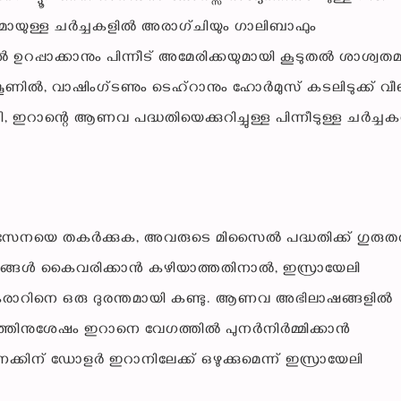
ുമായുള്ള ചർച്ചകളിൽ അരാഗ്ചിയും ഗാലിബാഫും
്തൽ ഉറപ്പാക്കാനും പിന്നീട് അമേരിക്കയുമായി കൂടുതൽ ശാശ്വ
ൂണിൽ, വാഷിംഗ്ടണും ടെഹ്‌റാനും ഹോർമുസ് കടലിടുക്ക് വീണ്
്തി, ഇറാന്റെ ആണവ പദ്ധതിയെക്കുറിച്ചുള്ള പിന്നീടുള്ള ചർച്ചക
ൽ സേനയെ തകർക്കുക, അവരുടെ മിസൈൽ പദ്ധതിക്ക് ഗുരു
്ഷ്യങ്ങൾ കൈവരിക്കാൻ കഴിയാത്തതിനാൽ, ഇസ്രായേലി
കരാറിനെ ഒരു ദുരന്തമായി കണ്ടു. ആണവ അഭിലാഷങ്ങളിൽ
ധത്തിനുശേഷം ഇറാനെ വേഗത്തിൽ പുനർനിർമ്മിക്കാൻ
്കിന് ഡോളർ ഇറാനിലേക്ക് ഒഴുക്കുമെന്ന് ഇസ്രായേലി