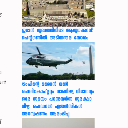
ൽ
്
ഇറാന്‍ യുദ്ധത്തിനിടെ ആയുധക്കുറവ്:
പെന്റഗണില്‍ അടിയന്തര യോഗം
ി
യേൽ
ട്രംപിന്റെ മറൈന്‍ വണ്‍
ഹെലികോപ്റ്ററും വാണിജ്യ വിമാനവും
ഒരേ സമയം പറന്നുയര്‍ന്ന സുരക്ഷാ
വീഴ്ച: ഫെഡറല്‍ ഏജന്‍സികള്‍
അന്വേഷണം ആരംഭിച്ചു
്