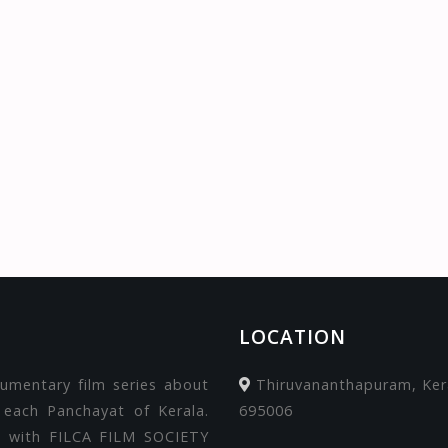
LOCATION
cumentary film series about
Thiruvananthapuram, Kera
 each Panchayat of Kerala.
695006
on with FILCA FILM SOCIETY