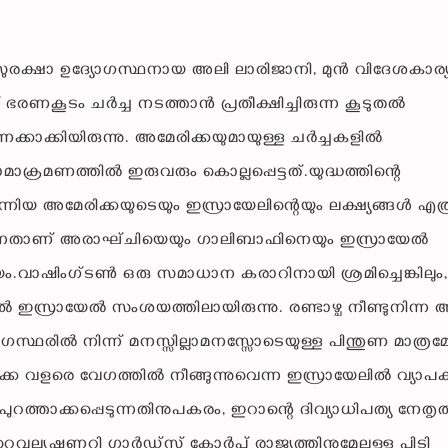
സുരക്ഷാ ഉദ്യോഗസ്ഥനായ അലി ലാരിജാനി, മുൻ വിദേശകാര്യ മ
് ഭരണകൂടം ചർച്ച നടത്താൻ പ്രതീക്ഷിച്ചിരുന്ന കൂടുതൽ
കാക്കിയിരുന്നു. അമേരിക്കയുമായുള്ള ചർച്ചകളിൽ
ാക്രമണത്തിൽ ഇരുവരും കൊല്ലപ്പെട്ടത്.യുദ്ധത്തിന്റെ
്നിയ അമേരിക്കയുടെയും ഇസ്രായേലിന്റെയും ലക്ഷ്യങ്ങൾ എത്
ിടുന്നതാണ് അരാഘ്ചിയെയും ഗാലിബാഫിനെയും ഇസ്രായേൽ
യം.വാഷിംഗ്ടൺ ഒരു സമാധാന കരാറിനായി ശ്രമിച്ചെങ്കിലും,
 ഇസ്രായേൽ സംശയത്തിലായിരുന്നു. രണ്ടാഴ്ച നീണ്ടുനിന്ന
സ്ഥരിൽ നിന്ന് മനസ്സില്ലാമനസ്സോടെയുള്ള പിന്തുണ മാത്രമ
േരിക്ക വളരെ വേഗത്തിൽ നീങ്ങുന്നുവെന്ന ഇസ്രായേലിൽ വ്യാ
ത്താക്കപ്പെടുന്നതിനുപകരം, ഇറാന്റെ ദിവ്യാധിപത്യ നേതൃത്
റെവല്യൂഷണറി ഗാർഡ്സ് കോർപ്സ് രാജ്യത്തിനുമേലുള്ള പിടി