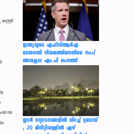
ന്ത്രി
ഇന്ത്യയുടെ എഫ്‌സിആര്‍എ
ഭേതഗതി നിയമത്തിനെതിരേ ട്രംപ്
അനുകൂല എം.പി രംഗത്ത്
ര
 ആ
േ
പകമായ
തുടർ സ്ഫോടനങ്ങളിൽ വിറച്ച് ദുബായ്
വം
; 20 മിനിറ്റിനുള്ളിൽ ഏഴ്