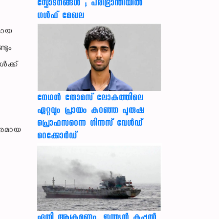
സ്ഫോടനങ്ങൾ ; പരിഭ്രാന്തിയിൽ
ഗൾഫ് മേഖല
തമായ
ടും
ൾക്ക്
നേഥന്‍ തോമസ് ലോകത്തിലെ
ഏറ്റവും പ്രായം കുറഞ്ഞ പുരുഷ
പ്രൊഫസറെന്ന ഗിന്നസ് വേള്‍ഡ്
തരമായ
റെക്കോര്‍ഡ്
ഹൂതി ആക്രമണം, ഇന്ത്യൻ കപ്പൽ