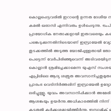
കൊല്ലപ്പെട്ടവരിൽ ഇറാന്റെ ഉന്നത ദേശീയ 
കമൽ ഖരാസി എന്നിവരും ഉൾപ്പെടുന്നു. ട്രംപ
പ്രായോഗിക നേതാക്കളായി ഇരുവരെയും കണക്
പങ്കെടുക്കുന്നതിനിടെയാണ് ഇസ്രായേൽ വ്യോമ
തുടക്കത്തിൽ അടുത്ത യോജിപ്പുള്ളതായി തോന
പെട്ടെന്ന് വേർപിരിഞ്ഞുവെന്ന് അടിവരയ
കൊല്ലാൻ ശ്രമിച്ചേക്കാമെന്ന യുഎസ് സംശ
ഏപ്രിലിലെ ആദ്യ ശത്രുത അവസാനിച്ചതുമുതൽ
പ്രാരംഭ വെടിനിർത്തലിന് ഇസ്രായേൽ ഉദ്യോഗ
ലഭിച്ചുള്ളൂ, യുദ്ധം അവസാനിപ്പിക്കാൻ അമ
ആശങ്കയും ഉയർന്നു.അധികാരത്തിൽ നിന്ന് പുറ
കൂടുതൽ കർക്കശമായിത്തീർന്നു, ഇസ്ലാമിക് 