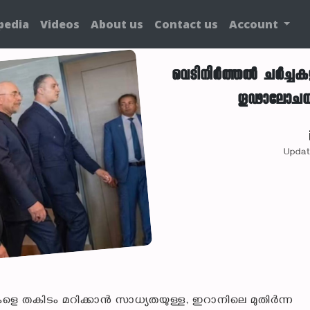
pedia
Videos
About us
Contact us
Account
വെടിനിർത്തൽ ചർച്ചക
ഗൂഢാലോചന; ഇ
Updat
ളെ തകിടം മറിക്കാൻ സാധ്യതയുള്ള, ഇറാനിലെ മുതിർന്ന