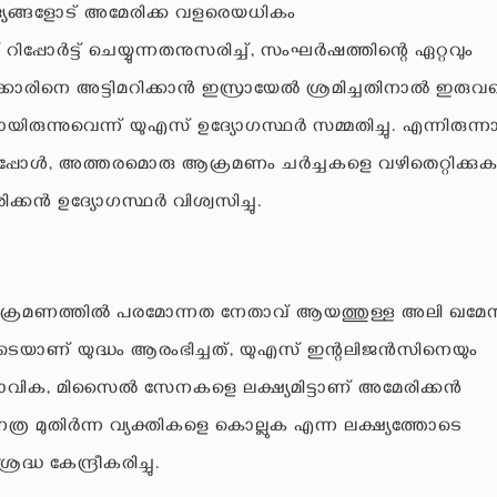
ജ്യങ്ങളോട് അമേരിക്ക വളരെയധികം
പ്പോർട്ട് ചെയ്യുന്നതനുസരിച്ച്, സംഘർഷത്തിന്റെ ഏറ്റവും
ക്കാരിനെ അട്ടിമറിക്കാൻ ഇസ്രായേൽ ശ്രമിച്ചതിനാൽ ഇരുവ
രുന്നുവെന്ന് യുഎസ് ഉദ്യോഗസ്ഥർ സമ്മതിച്ചു. എന്നിരുന്നാ
്പോൾ, അത്തരമൊരു ആക്രമണം ചർച്ചകളെ വഴിതെറ്റിക്കുക
േരിക്കൻ ഉദ്യോഗസ്ഥർ വിശ്വസിച്ചു.
ആക്രമണത്തിൽ പരമോന്നത നേതാവ് ആയത്തുള്ള അലി ഖമേന
്ടതോടെയാണ് യുദ്ധം ആരംഭിച്ചത്, യുഎസ് ഇന്റലിജൻസിനെയും
 നാവിക, മിസൈൽ സേനകളെ ലക്ഷ്യമിട്ടാണ് അമേരിക്കൻ
്ര മുതിർന്ന വ്യക്തികളെ കൊല്ലുക എന്ന ലക്ഷ്യത്തോടെ
ധ കേന്ദ്രീകരിച്ചു.