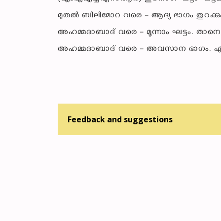
മുതൽ ബിലിമോറ വരെ – ആദ്യ ഭാഗം തുറക്കും. 
അഹമ്മദാബാദ് വരെ – മൂന്നാം ഘട്ടം. താന
അഹമ്മദാബാദ് വരെ – അവസാന ഭാഗം. എന്നാണ് 
Feedback and suggestions