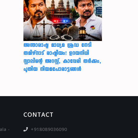
അന്താരാഷ്ട്ര മാധ്യമ ശ്രദ്ധ നേടി
തമിഴ്‌നാട് രാഷ്ട്രീയം! ഉദയനിധി
സ്റ്റാലിന്റെ അറസ്റ്റ്, കാവേരി തർക്കം,
പുതിയ നിയമപോരാട്ടങ്ങൾ
CONTACT
la -
+918089036090