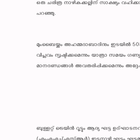
ഒരു ചരിത്ര നാഴികക്കല്ലിന് സാക്ഷ്യം വഹി
പറഞ്ഞു.
മുംബൈയ്ക്കും അഹമ്മദാബാദിനും ഇടയിൽ 508
വിപ്ലവം സൃഷ്ടിക്കുമെന്നും യാത്രാ സമയം ഗ
മാനദണ്ഡങ്ങൾ അവതരിപ്പിക്കുമെന്നും അദ്ദേഹ
ബുള്ളറ്റ് ട്രെയിൻ റൂട്ടും ആദ്യ ഘട്ട ഉ
(എംഎഎച്ച്എസ്ആർ) ഇടനാഴി ഘട്ടം ഘട്ടമായി