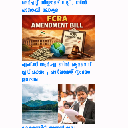
മെർച്ചന്റ് ഡിസ്കൗണ്ട് റേറ്റ് ; ബിൽ
പാസാക്കി ലോക്സഭ
എഫ്.സി.ആർ.എ ബിൽ ക്രൂരമെന്ന്
പ്രതിപക്ഷം ; പാർലമെന്റ് സ്തംഭനം
തുടരുന്നു