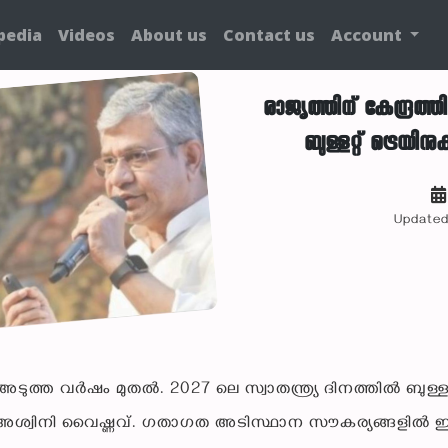
pedia
Videos
About us
Contact us
Account
രാജ്യത്തിന് കേന്ദ്രത്
ബുള്ളറ്റ് ട്രെയ
Updated
 അടുത്ത വർഷം മുതൽ. 2027 ലെ സ്വാതന്ത്ര്യ ദിനത്തിൽ ബുള്ളറ്
രി അശ്വിനി വൈഷ്ണവ്. ഗതാഗത അടിസ്ഥാന സൗകര്യങ്ങളിൽ ഇന