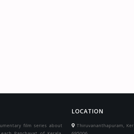
LOCATION
cumentary film series about
Thiruvananthapuram, Kera
 each Panchayat of Kerala.
695006