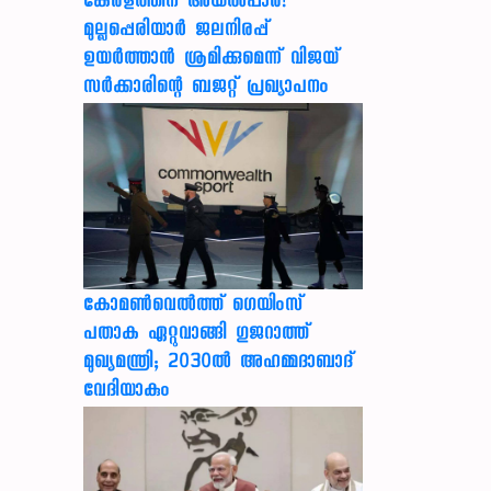
കേരളത്തിന് അ‌യൽപ്പാര!
മുല്ലപ്പെരിയാർ ജലനിരപ്പ്
ഉയർത്താൻ ശ്രമിക്കുമെന്ന് വിജയ്
സർക്കാരിന്റെ ബജറ്റ് പ്രഖ്യാപനം
കോമൺവെൽത്ത് ഗെയിംസ്
പതാക ഏറ്റുവാങ്ങി ഗുജറാത്ത്
മുഖ്യമന്ത്രി; 2030ൽ അഹമ്മദാബാദ്
വേദിയാകും