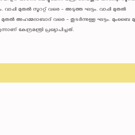
വാപ്പി മുതൽ സൂററ്റ് വരെ – അടുത്ത ഘട്ടം. വാപ്പി മുതൽ
െ മുതൽ അഹമ്മദാബാദ് വരെ – തുടർന്നുള്ള ഘട്ടം. മുംബൈ 
കേന്ദ്രമന്ത്രി പ്രഖ്യാപിച്ചത്.