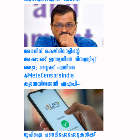
അരവിന്ദ് കെജ്‌രിവാളിന്റെ
അക്കൗണ്ട് ഇന്ത്യയിൽ നിയന്ത്രിച്ച്
മെറ്റാ; മെറ്റക്ക് എതിരെ
#MetaCensorsIndia
ക്യാമ്പയിനുമായി എഎപി…
യുപിഐ പണമിടപാടപാടുകൾക്ക്