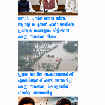
മണ്ഡല പുനർനിർണയ ബിൽ:
ആഗസ്റ്റ് 16 മുതൽ പാർലമെന്റിന്റെ
പ്രത്യേക സമ്മേളനം വിളിക്കാൻ
കേന്ദ്ര സർക്കാർ നീക്കം
പ്രളയ ബാധിത സംസ്ഥാനങ്ങൾക്ക്
എസ്ഡിആർഫ് ഫണ്ട് അനുവദിച്ച്
കേന്ദ്ര സര്‍ക്കാര്‍, കേരളത്തിന്
ഫണ്ടില്ല, അവഗണിച്ചു