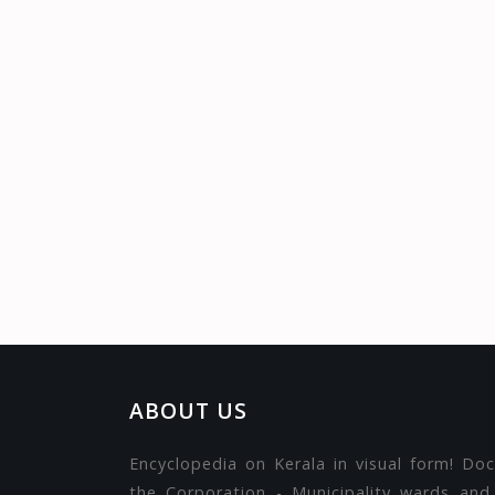
ABOUT US
Encyclopedia on Kerala in visual form! Do
the Corporation - Municipality wards and