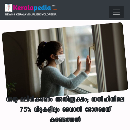
വായു മലിനീകരണം അതിരൂക്ഷം; ഡൽഹിയിലെ
75% വീടുകളിലും വൈറൽ രോഗമെന്ന്
കണ്ടെത്തൽ