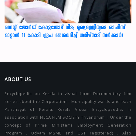
സെന്റ് ജോർജ് കോട്ടയോട് വിട; മുഖ്യമന്ത്രിയുടെ ഓഫീസ്
മാറ്റാൻ 11 കോടി രൂപ അനുവദിച്ച് തമിഴ്നാട് സർക്കാർ!
ABOUT US
Encyclopedia on Kerala in visual form! Documentary film
series about the Corporation - Municipality wards and each
Panchayat of Kerala. Kerala Visual Encyclopaedia. In
association with FILCA FILM SOCIETY Trivandrum. ( Under the
concept of Prime Minister's Employment Generation
Program . Udyam MSME and GST registered) . Also