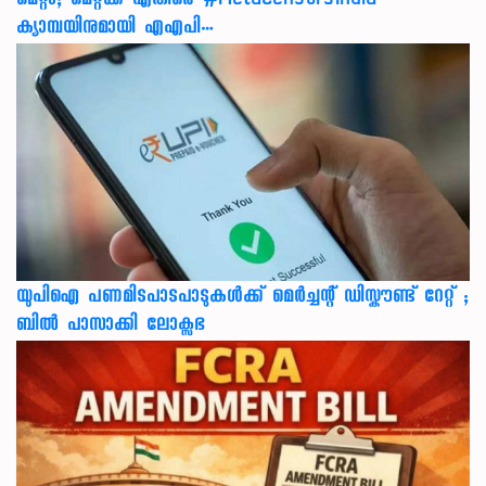
മെറ്റാ; മെറ്റക്ക് എതിരെ #MetaCensorsIndia
ക്യാമ്പയിനുമായി എഎപി…
യുപിഐ പണമിടപാടപാടുകൾക്ക് മെർച്ചന്റ് ഡിസ്കൗണ്ട് റേറ്റ് ;
ബിൽ പാസാക്കി ലോക്സഭ