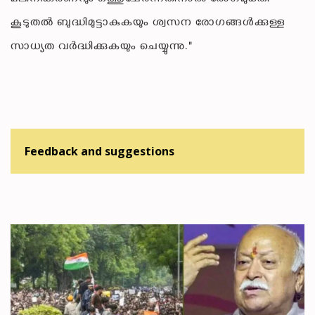
കൂടുതൽ ബുദ്ധിമുട്ടാകുകയും ശ്വസന രോഗങ്ങൾക്കുള്ള
സാധ്യത വർദ്ധിക്കുകയും ചെയ്യുന്നു."
Feedback and suggestions