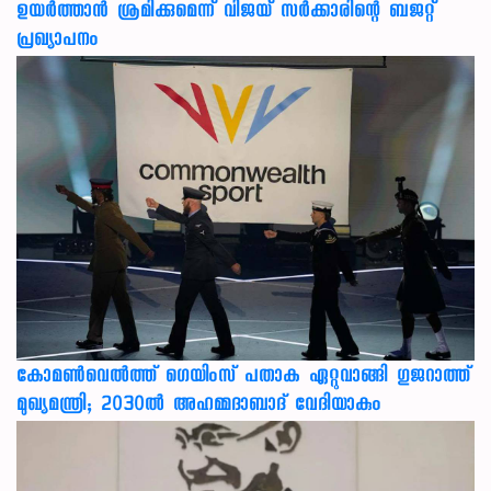
ഉയർത്താൻ ശ്രമിക്കുമെന്ന് വിജയ് സർക്കാരിന്റെ ബജറ്റ്
പ്രഖ്യാപനം
കോമൺവെൽത്ത് ഗെയിംസ് പതാക ഏറ്റുവാങ്ങി ഗുജറാത്ത്
മുഖ്യമന്ത്രി; 2030ൽ അഹമ്മദാബാദ് വേദിയാകും