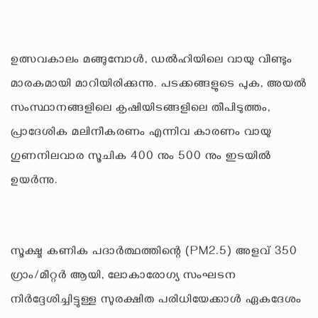
ഉത്സവകാലം മങ്ങുമ്പോൾ, ഡൽഹിയിലെ വായു വീണ്ടും
മാരകമായി മാറിയിരിക്കുന്നു. പടക്കങ്ങളുടെ പുക, അയൽ
സംസ്ഥാനങ്ങളിലെ കൃഷിയിടങ്ങളിലെ തീപിടുത്തം,
പ്രാദേശിക മലിനീകരണം എന്നിവ കാരണം വായു
ഗുണനിലവാര സൂചിക 400 നും 500 നും ഇടയിൽ
ഉയർന്നു.
സൂക്ഷ്മ കണിക പദാർത്ഥത്തിന്റെ (PM2.5) അളവ് 350
ഗ്രാം/മീറ്റർ ആയി, ലോകാരോഗ്യ സംഘടന
നിർദ്ദേശിച്ചിട്ടുള്ള സുരക്ഷിത പരിധിയേക്കാൾ ഏകദേശം