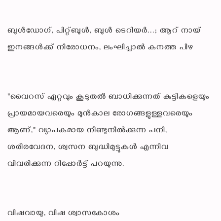
ബുൾഡോഗ്, പിറ്റ്ബുൾ, ബുൾ ടെറിയർ...; ആറ് നായ്
ഇനങ്ങൾക്ക് നിരോധനം, ലംഘിച്ചാൽ കനത്ത പിഴ
"വൈറസ് ഏറ്റവും കൂടുതൽ ബാധിക്കുന്നത് കുട്ടികളെയും
പ്രായമായവരെയും മുൻകാല രോഗങ്ങളുള്ളവരെയും
ആണ്," വ്യാപകമായ നീണ്ടുനിൽക്കുന്ന പനി,
ശരീരവേദന, ശ്വസന ബുദ്ധിമുട്ടുകൾ എന്നിവ
വിവരിക്കുന്ന റിപ്പോർട്ട് പറയുന്നു.
വിഷവായു, വിഷ ശ്വാസകോശം