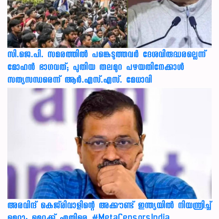
സി.ജെ.പി. സമരത്തിൽ പങ്കെടുത്തവർ ദേശവിരുദ്ധരല്ലെന്ന്
മോഹൻ ഭാഗവത്; പുതിയ തലമുറ പഴയതിനേക്കാൾ
സത്യസന്ധരെന്ന് ആർ.എസ്.എസ്. മേധാവി
അരവിന്ദ് കെജ്‌രിവാളിന്റെ അക്കൗണ്ട് ഇന്ത്യയിൽ നിയന്ത്രിച്ച്