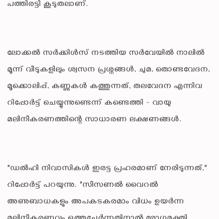
പത്തിരട്ടി കൂടുതലാണ്.
ലോക്കൽ സർക്കിൾസ് നടത്തിയ സർവേയിൽ നാലിൽ
മൂന്ന് വീടുകളിലും ശ്വസന പ്രശ്നങ്ങൾ, ചുമ, തൊണ്ടവേദന,
മൂക്കൊലിപ്പ്, കണ്ണുകൾ കത്തുന്നത്, തലവേദന എന്നിവ
റിപ്പോർട്ട് ചെയ്യുന്നുണ്ടെന്ന് കണ്ടെത്തി - വായു
മലിനീകരണത്തിന്റെ സാധാരണ ലക്ഷണങ്ങൾ.
"ഡൽഹി നിവാസികൾ ഇരട്ട പ്രഹരമാണ് നേരിടുന്നത്,"
റിപ്പോർട്ട് പറയുന്നു. "സീസണൽ വൈറൽ
അണുബാധകളും അപകടകരമാം വിധം ഉയർന്ന
മലിനീകരണവും ഒത്തുചേർന്നതിനാൽ രോഗമുക്തി