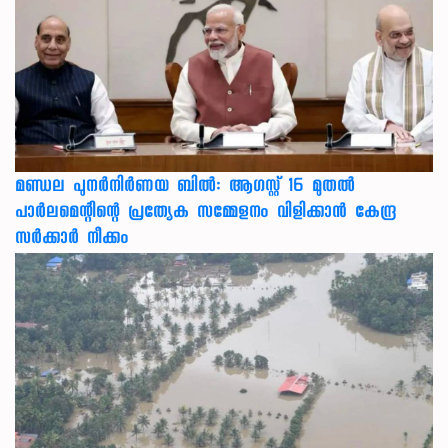
മണ്ഡല പുനർനിർണയ ബിൽ: ആഗസ്റ്റ് 16 മുതൽ
പാർലമെന്റിന്റെ പ്രത്യേക സമ്മേളനം വിളിക്കാൻ കേന്ദ്ര
സർക്കാർ നീക്കം