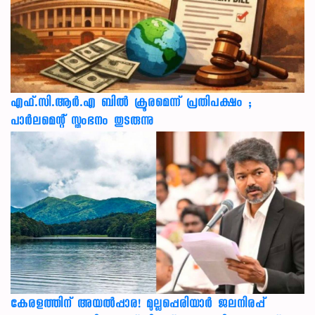
എഫ്.സി.ആർ.എ ബിൽ ക്രൂരമെന്ന് പ്രതിപക്ഷം ;
പാർലമെന്റ് സ്തംഭനം തുടരുന്നു
കേരളത്തിന് അ‌യൽപ്പാര! മുല്ലപ്പെരിയാർ ജലനിരപ്പ്