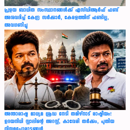
പ്രളയ ബാധിത സംസ്ഥാനങ്ങൾക്ക് എസ്ഡിആർഫ് ഫണ്ട്
അനുവദിച്ച് കേന്ദ്ര സര്‍ക്കാര്‍, കേരളത്തിന് ഫണ്ടില്ല,
അവഗണിച്ചു
അന്താരാഷ്ട്ര മാധ്യമ ശ്രദ്ധ നേടി തമിഴ്‌നാട് രാഷ്ട്രീയം!
ഉദയനിധി സ്റ്റാലിന്റെ അറസ്റ്റ്, കാവേരി തർക്കം, പുതിയ
നിയമപോരാട്ടങ്ങൾ