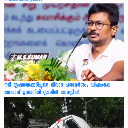
നടി തൃഷയെക്കുറിച്ചുള്ള വിവാദ പരാമർശം; ഡിഎംകെ
നേതാവ് ഉദയനിധി സ്റ്റാലിൻ അറസ്റ്റിൽ