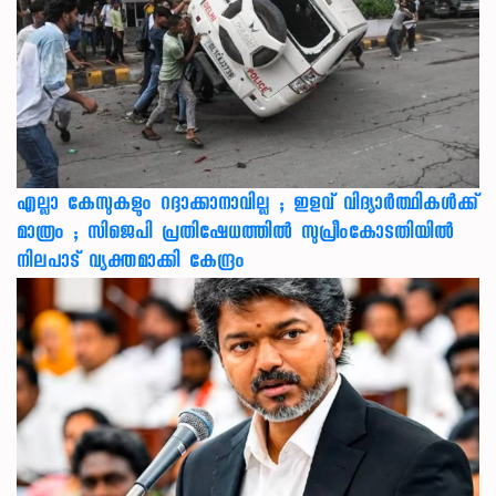
എല്ലാ കേസുകളും റദ്ദാക്കാനാവില്ല ; ഇളവ് വിദ്യാർത്ഥികൾക്ക്
മാത്രം ; സിജെപി പ്രതിഷേധത്തിൽ സുപ്രീംകോടതിയിൽ
നിലപാട് വ്യക്തമാക്കി കേന്ദ്രം