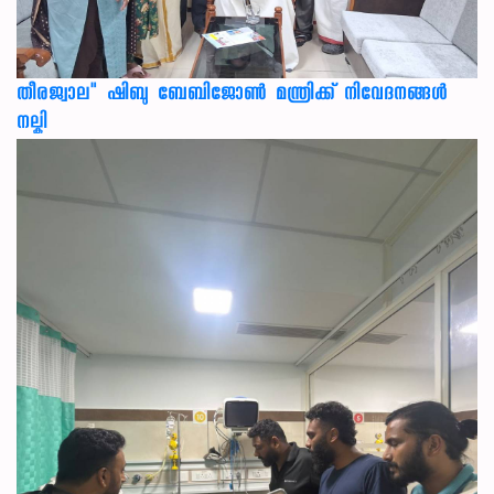
തീരജ്വാല" ഷിബു ബേബിജോൺ മന്ത്രിക്ക് നിവേദനങ്ങള്‍
നല്കി