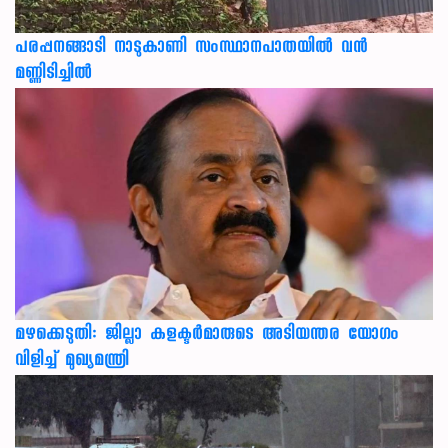
പരപ്പനങ്ങാടി നാടുകാണി സംസ്ഥാനപാതയില്‍ വന്‍
മണ്ണിടിച്ചില്‍
മഴക്കെടുതി: ജില്ലാ കളക്ടർമാരുടെ അടിയന്തര യോഗം
വിളിച്ച് മുഖ്യമന്ത്രി