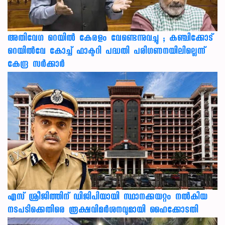
അതിവേഗ റെയിൽ കേരളം വേണ്ടെന്നുവച്ചു ; കഞ്ചിക്കോട്
റെയിൽവേ കോച്ച് ഫാക്ടറി പദ്ധതി പരിഗണനയിലില്ലെന്ന്
കേന്ദ്ര സർക്കാർ
എസ് ശ്രീജിത്തിന് ഡിജിപിയായി സ്ഥാനക്കയറ്റം നൽകിയ
നടപടിക്കെതിരെ രൂക്ഷവിമർശനവുമായി ഹൈക്കോടതി