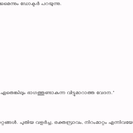
മെന്നും ഡോക്ടർ പറയുന്നു.
ഏതെങ്കിലും ഭാഗത്തുണ്ടാകുന്ന വിട്ടുമാറാത്ത വേദന.*
്റങ്ങൾ. പുതിയ വളർച്ച, രക്തസ്രാവം, നിറംമാറ്റം എന്നിവയേ