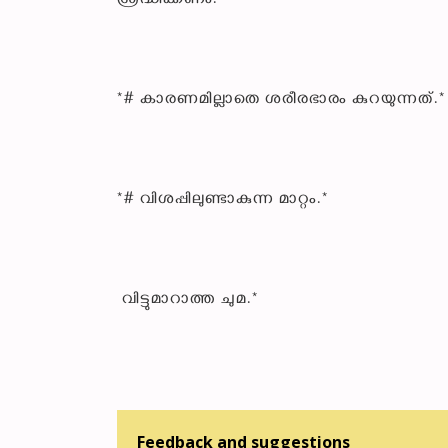
ശ്രദ്ധിക്കണം.*
*# കാരണമില്ലാതെ ശരീരഭാരം കുറയുന്നത്.*
*# വിശപ്പിലുണ്ടാകുന്ന മാറ്റം.*
വിട്ടുമാറാത്ത ചുമ.*
Feedback and suggestions