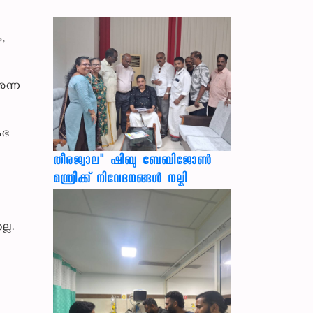
,
ുന്ന
ംഭ
തീരജ്വാല" ഷിബു ബേബിജോൺ
മന്ത്രിക്ക് നിവേദനങ്ങള്‍ നല്കി
്ല.