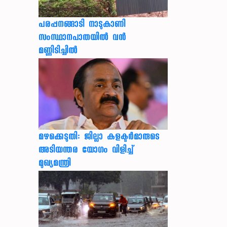
പരപ്പനങ്ങാടി നാടുകാണി
സംസ്ഥാനപാതയില്‍ വന്‍
മണ്ണിടിച്ചില്‍
മഴക്കെടുതി: ജില്ലാ കളക്ടർമാരുടെ
അടിയന്തര യോഗം വിളിച്ച്
മുഖ്യമന്ത്രി