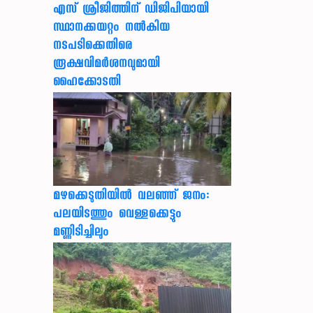
എസ് ശ്രീജിത്തിന് ഡിജിപിയായി
സ്ഥാനക്കയറ്റം നൽകിയ
നടപടിക്കെതിരെ
രൂക്ഷവിമർശനവുമായി
ഹൈക്കോടതി
മഴക്കെടുതിയിൽ വലഞ്ഞ് ജനം:
പലയിടത്തും വെള്ളക്കെട്ടും
മണ്ണിടിച്ചിലും