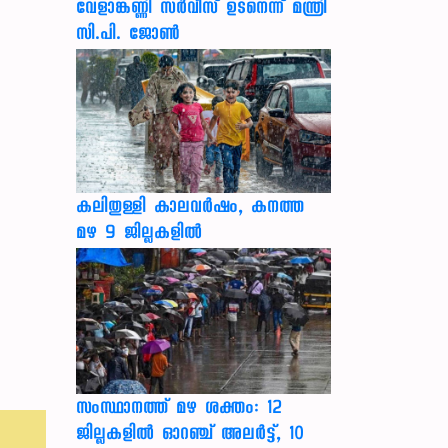
വേളാങ്കണ്ണി സർവീസ് ഉടനെന്ന് മന്ത്രി
സി.പി. ജോൺ
കലിതുള്ളി കാലവർഷം, കനത്ത
മഴ 9 ജില്ലകളിൽ
സംസ്ഥാനത്ത് മഴ ശക്തം: 12
ജില്ലകളിൽ ഓറഞ്ച് അലർട്ട്, 10