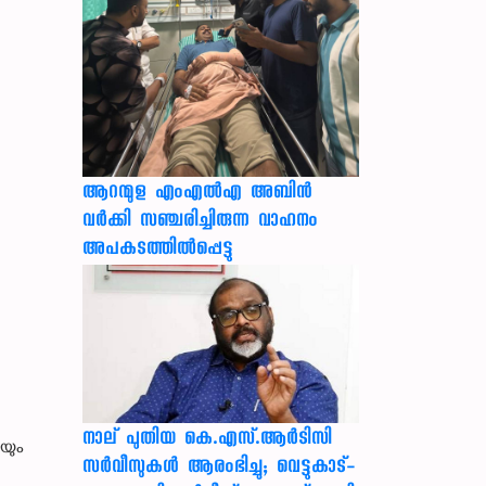
ആറന്മുള എംഎൽഎ അബിൻ
വർക്കി സഞ്ചരിച്ചിരുന്ന വാഹനം
അപകടത്തിൽപ്പെട്ടു
നാല് പുതിയ കെ.എസ്.ആർടിസി
യും
സർവീസുകൾ ആരംഭിച്ചു; വെട്ടുകാട്-