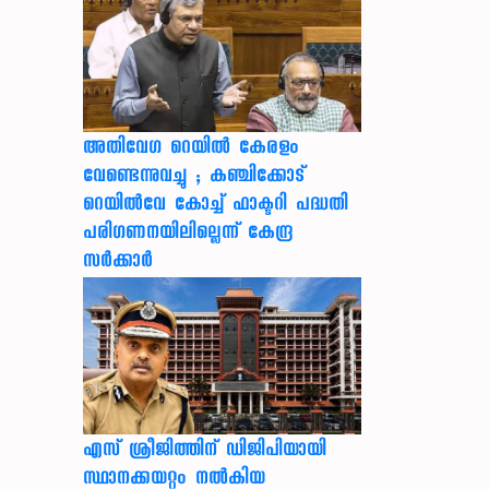
അതിവേഗ റെയിൽ കേരളം
വേണ്ടെന്നുവച്ചു ; കഞ്ചിക്കോട്
റെയിൽവേ കോച്ച് ഫാക്ടറി പദ്ധതി
പരിഗണനയിലില്ലെന്ന് കേന്ദ്ര
സർക്കാർ
എസ് ശ്രീജിത്തിന് ഡിജിപിയായി
സ്ഥാനക്കയറ്റം നൽകിയ