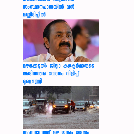
പരപ്പനങ്ങാടി നാടുകാണി
സംസ്ഥാനപാതയില്‍ വന്‍
മണ്ണിടിച്ചില്‍
മഴക്കെടുതി: ജില്ലാ കളക്ടർമാരുടെ
അടിയന്തര യോഗം വിളിച്ച്
മുഖ്യമന്ത്രി
സംസ്ഥാനത്ത് മഴ ഇന്നും തുടരും,