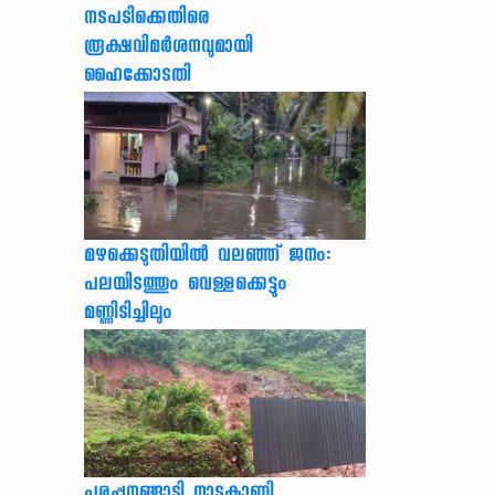
നടപടിക്കെതിരെ
രൂക്ഷവിമർശനവുമായി
ഹൈക്കോടതി
മഴക്കെടുതിയിൽ വലഞ്ഞ് ജനം:
പലയിടത്തും വെള്ളക്കെട്ടും
മണ്ണിടിച്ചിലും