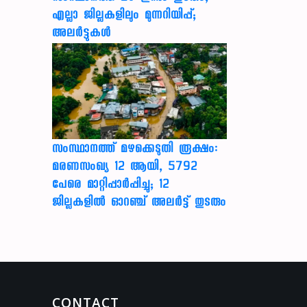
എല്ലാ ജില്ലകളിലും മുന്നറിയിപ്പ്;
അലർട്ടുകൾ
സംസ്ഥാനത്ത് മഴക്കെടുതി രൂക്ഷം:
മരണസംഖ്യ 12 ആയി, 5792
പേരെ മാറ്റിപ്പാർപ്പിച്ചു; 12
ജില്ലകളിൽ ഓറഞ്ച് അലർട്ട് തുടരും
CONTACT