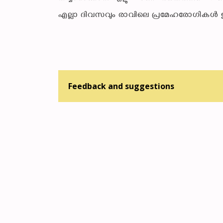
എല്ലാ ദിവസവും രാവിലെ പ്രമേഹരോഗികൾ ഇത
Feedback and suggestions