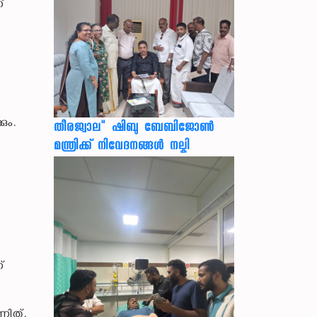
്
ും.
തീരജ്വാല" ഷിബു ബേബിജോൺ
മന്ത്രിക്ക് നിവേദനങ്ങള്‍ നല്കി
്
ണിത്.