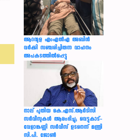
ആറന്മുള എംഎൽഎ അബിൻ
വർക്കി സഞ്ചരിച്ചിരുന്ന വാഹനം
അപകടത്തിൽപ്പെട്ടു
നാല് പുതിയ കെ.എസ്.ആർടിസി
സർവീസുകൾ ആരംഭിച്ചു; വെട്ടുകാട്-
വേളാങ്കണ്ണി സർവീസ് ഉടനെന്ന് മന്ത്രി
സി.പി. ജോൺ