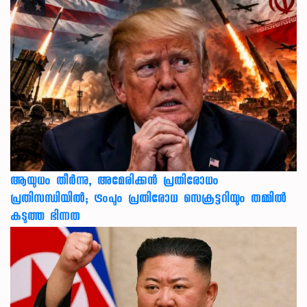
ആയുധം തീർന്നു, അമേരിക്കൻ പ്രതിരോധം
പ്രതിസന്ധിയിൽ; ട്രംപും പ്രതിരോധ സെക്രട്ടറിയും തമ്മിൽ
കടുത്ത ഭിന്നത