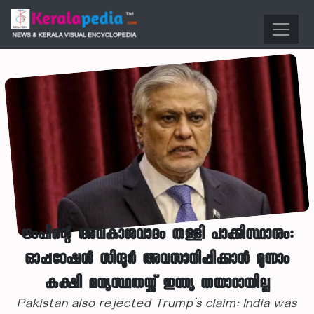
ട്രംപിന്റെ അവകാശവാദം തള്ളി പാക്കിസ്ഥാനും:
ഓപ്പറേഷന്‍ സിന്ദൂര്‍ അവസാനിപ്പിക്കാന്‍ മൂന്നാം
കക്ഷി മധ്യസ്ഥതയ്ക്ക് ഇന്ത്യ തയാറായില്ല
Pakistan also rejected Trump’s claim: India was