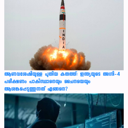
ആണവശേഷിയുള്ള പുതിയ കരുത്ത്: ഇന്ത്യയുടെ അഗ്നി-4
പരീക്ഷണം പാകിസ്ഥാനെയും ചൈനയെയും
ആശങ്കപ്പെടുത്തുന്നത് എങ്ങനെ?