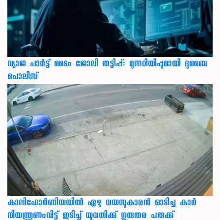
വ്യാജ പാർട്ട് ടൈം ജോലി തട്ടിപ്പ്: മുന്നറിയിപ്പുമായി ദുബൈ
പൊലീസ്
കാലിഫോര്‍ണിയയില്‍ ഏഴു വയസുകാരന്‍ ഓടിച്ച കാര്‍
നിയന്ത്രണംവിട്ട് ഇടിച്ച് യുവതിക്ക് ഗുരുതര പരുക്ക്